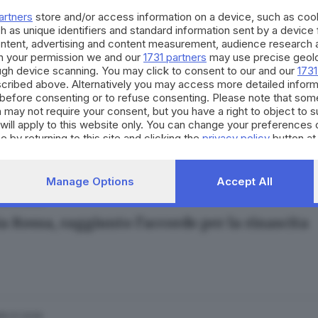
o Zanotti
artners
store and/or access information on a device, such as co
h as unique identifiers and standard information sent by a device
ontent, advertising and content measurement, audience research 
h your permission we and our
1731 partners
may use precise geolo
ough device scanning. You may click to consent to our and our
1731
cribed above. Alternatively you may access more detailed infor
19.02.2026
A
before consenting or to refuse consenting. Please note that som
 may not require your consent, but you have a right to object to 
Freccia Rossa prepara la riapertura: come sarà
will apply to this website only. You can change your preferences 
Fatolahzadeh
e by returning to this site and clicking the
privacy policy
button at
Manage Options
Accept All
18.02.2026
a Rossa, raggiunto l’accordo per la rinascita
16.01.2026