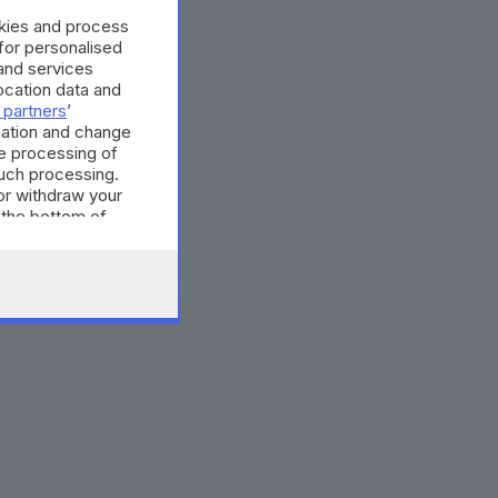
okies and process
 for personalised
and services
cation data and
 partners
’
mation and change
e processing of
such processing.
 il nuovo centro
or withdraw your
 the bottom of