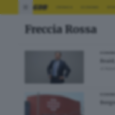
CRONACA
ECONOMIA
SPO
Freccia Rossa
ECONOMI
Braid,
di
Rober
ECONOMI
Borgos