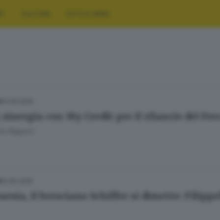
RT
CULTURA
FOTO E VIDEO
14.05.2026
A
 sinergia con My Credit per il rilancio del Fre
to Ragazzi
12.05.2026
A
esia, il bresciano Schiffer si dimette: Filipp