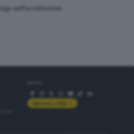
nge sull’acceleratore
SEGUICI
Abbonati a GDB+
rologie