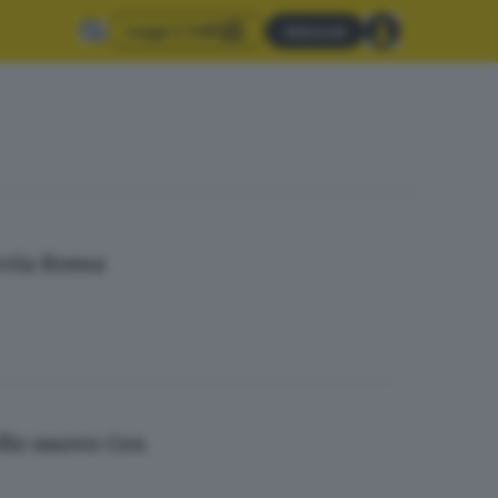
Leggi il GdB
Abbonati
ccia Rossa
ello nuovo Ceo