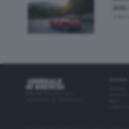
Mille
di
Marco
RUBRICHE
Cronaca
Editoriale Bresciana S.p.A.
Economia
Via Solferino 22, 25121 Brescia
Sport
Cultura e 