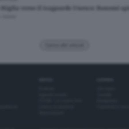
 Miglia verso il traguardo Unesco: Bonomi spi
 Tedoldi
Carica altri articoli
SERVIZI
AZIENDA
Podcast
Chi siamo
Agenda eventi
Contatti
ZOOM - Le vostre foto
Redazione
Spettacoli
Lettere al direttore
Pubblicità e nec
Abbonamenti