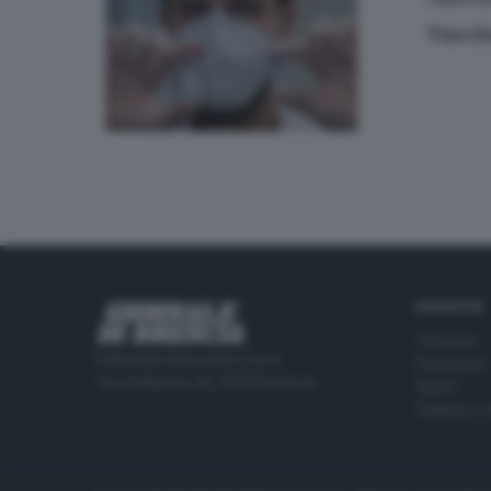
ITALIA E 
Vacci
RUBRICHE
Cronaca
Editoriale Bresciana S.p.A.
Economia
Via Solferino 22, 25121 Brescia
Sport
Cultura e 