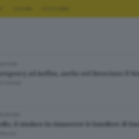
RT
CULTURA
FOTO E VIDEO
22.11.2025
ergency ad Anffas, anche nel Bresciano il Nat
El Khattab
04.06.2025
dio, il sindaco fa rimuovere le bandiere di Em
 Resconi