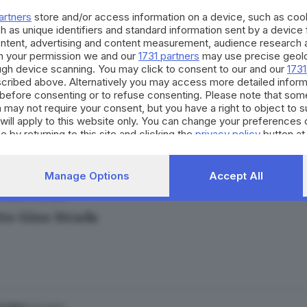
artners
store and/or access information on a device, such as co
h as unique identifiers and standard information sent by a device
ontent, advertising and content measurement, audience research 
h your permission we and our
1731 partners
may use precise geolo
ough device scanning. You may click to consent to our and our
1731
cribed above. Alternatively you may access more detailed infor
14.08.2021
E HINTERLAND
before consenting or to refuse consenting. Please note that som
le volte di Gino Strada a Brescia
 may not require your consent, but you have a right to object to 
will apply to this website only. You can change your preferences 
 Rossi
e by returning to this site and clicking the
privacy policy
button at
Manage Options
Accept All
13.08.2021
ESTERO
to Gino Strada