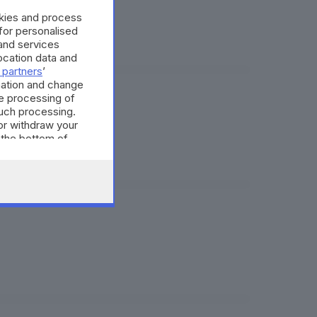
okies and process
 for personalised
and services
cation data and
 partners
’
mation and change
e processing of
such processing.
or withdraw your
 the bottom of