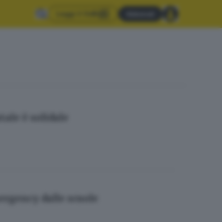
Leggi il GdB
Abbonati
ale è solidale
ergency dalle scuole