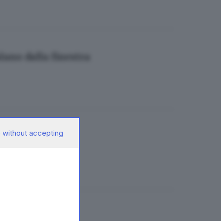
alano dalla finestra
 without accepting
ono minori»
iazza Loggia