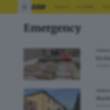
CRONACA
ECONOMIA
SPO
Emergency
CRONACA
Da Em
di
Nada 
CRONACA
Maclo
di
Alice