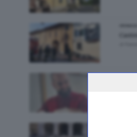
CRONACA
Casten
di
Franc
CRONAC
Gaza,
di
Nicolò
BRESCIA 
Violet