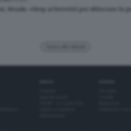
11.03.2021
ESTERO
ni, Strada: «Stop ai brevetti per sbloccare la 
Carica altri articoli
SERVIZI
AZIENDA
Podcast
Chi siamo
Agenda eventi
Contatti
ZOOM - Le vostre foto
Redazione
Spettacoli
Lettere al direttore
Pubblicità e nec
Abbonamenti