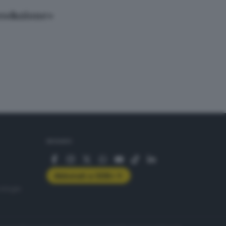
produzione»
SEGUICI
Abbonati a GDB+
rologie