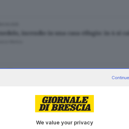
04.04.2025
edolo, incendio in una casa rifugio: in 4 si c
esca Renica
20.03.2025
A
Continue
 l’infermiere Guerrieri: «Metà dei pazienti s
 Rizzardi
25.03.2022
E HINTERLAND
We value your privacy
te per la pace e per il clima: il flashmob in p