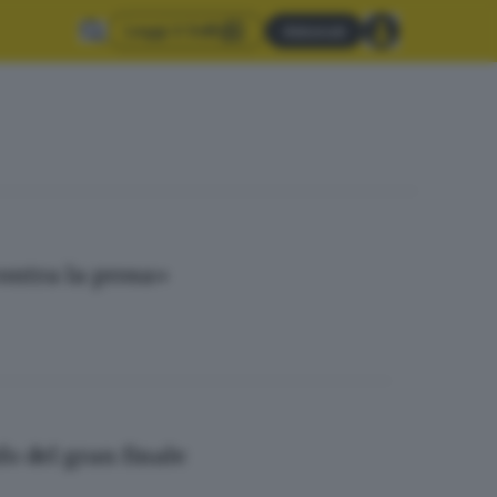
Leggi il GdB
Abbonati
contra la prosa»
fo del gran finale