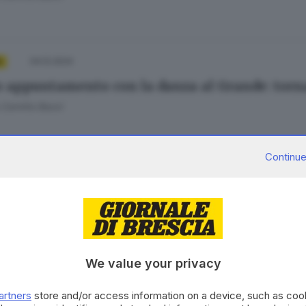
04.12.2024
A
o appuntamento con la danza al Grande: torna
 Camilla Bassi
Continue
10.01.2023
oteca e «Stanze/Rooms» protagoniste in un d
We value your privacy
01.04.2022
artners
store and/or access information on a device, such as co
oteca, rimandate le repliche della performance