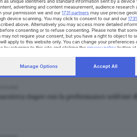
h as unique identifiers and standard information sent by a device
ontent, advertising and content measurement, audience research 
h your permission we and our
1731 partners
may use precise geolo
ough device scanning. You may click to consent to our and our
1731
cribed above. Alternatively you may access more detailed infor
before consenting or to refuse consenting. Please note that som
 may not require your consent, but you have a right to object to 
28.03.2022
will apply to this website only. You can change your preferences 
tra occasione per godersi la danza in Pinacot
e by returning to this site and clicking the
privacy policy
button at
Manage Options
Accept All
23.03.2022
nacoteca riapre con la performance sold out di
17.03.2022