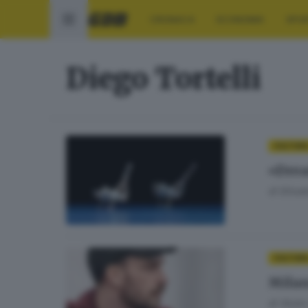
CRONACA
ECONOMIA
SPO
Diego Tortelli
CULTUR
«Drea
di
Elisab
CULTUR
Milan
di
Giulia