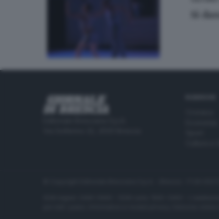
Si da
RUBRICHE
Cronaca
Editoriale Bresciana S.p.A.
Economia
Via Solferino 22, 25121 Brescia
Sport
Cultura e 
© Copyright Editoriale Bresciana S.p.A. - Brescia - P.IVA 00
ISSN digital: 2499-099X - ISSN carta: 1590-346X - L'adattamen
per tutti i paesi. Informative e moduli privacy. Edizione onlin