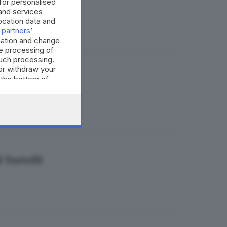
 for personalised
and services
cation data and
 partners
’
mation and change
e processing of
such processing.
or withdraw your
eca
 the bottom of
 Tortelli