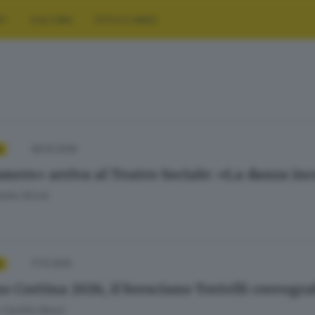
RT
CULTURA
FOTO E VIDEO
28.02.2026
A
mers» arriva al Teatro Sociale: «La danza in
etta Nicoli
17.12.2025
A
o Cortina 2026, il bresciano Tortelli coreogra
 Camilla Bassi