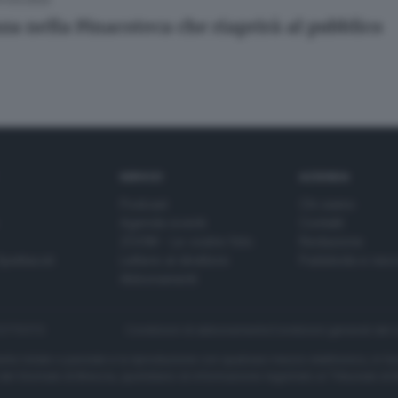
nza nella Pinacoteca che riaprirà al pubblico
SERVIZI
AZIENDA
Podcast
Chi siamo
Agenda eventi
Contatti
ZOOM - Le vostre foto
Redazione
Spettacoli
Lettere al direttore
Pubblicità e nec
Abbonamenti
272770173
Condizioni di abbonamento
Condizioni generali del 
to totale o parziale e la riproduzione con qualsiasi mezzo elettronico, in fu
e del Giornale di Brescia, quotidiano di informazione registrato al Tribunale 