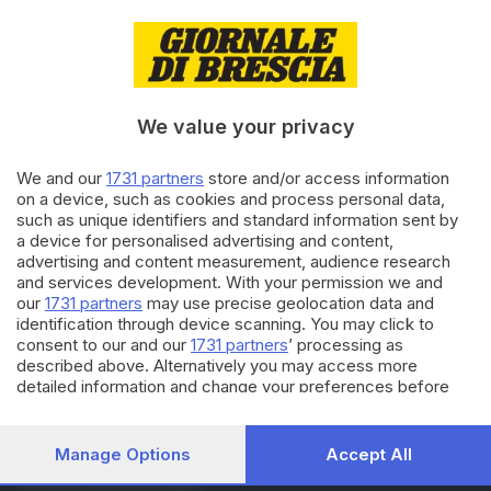
16.06.2022
CULTURA
Esce «Albe», il primo ep
omonimo del finalista di Amici:
a Elnòs l'incontro coi fan
We value your privacy
We and our
1731 partners
store and/or access information
27.05.2022
CULTURA
on a device, such as cookies and process personal data,
Bagno di folla per LDA: «Albe
such as unique identifiers and standard information sent by
sarà uno degli ospiti del mio
a device for personalised advertising and content,
tour»
advertising and content measurement, audience research
and services development. With your permission we and
our
1731 partners
may use precise geolocation data and
Carica altri articoli
identification through device scanning. You may click to
consent to our and our
1731 partners
’ processing as
described above. Alternatively you may access more
detailed information and change your preferences before
consenting or to refuse consenting. Please note that some
processing of your personal data may not require your
consent, but you have a right to object to such processing.
Manage Options
Accept All
Your preferences will apply to this website only. You can
Editoriale Bresciana S.p.A.
change your preferences or withdraw your consent at any