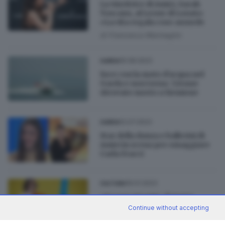
La vincitrice di Amici, Sarah
Toscano, al Leone di Lonato:
«La vita regala cose assurde
di
Francesca Marmaglio
15.08.2023
GARDA
Esce con la moto d'acqua nel
Garda e non torna: 32enne
ritrovato morto a Sirmione
12.07.2023
GARDA
Star della danza e ballerini di
Amici in scena per omaggiare
Carla Fracci
19.01.2023
CULTURA
«Se non mi ami», il nuovo
singolo di Albe dedicato a tutti i
Continue without accepting
«sottoni» in amore