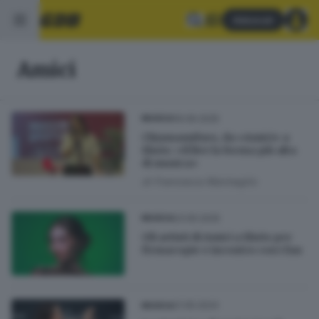
Abbonati
Amici
19.06.2025
MUSICA
Chiamamifaro, da «Amici» a
Elnòs: «Il live la forma più alta
di musica»
di
Francesca Marmaglio
23.05.2025
MUSICA
Gli artisti di Amici a Elnòs per
firmacopie e incontro con i fan
21.05.2024
MUSICA