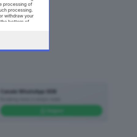
e processing of
such processing.
or withdraw your
 the bottom of
Canale WhatsApp GDB
Breaking news in tempo reale
Seguici