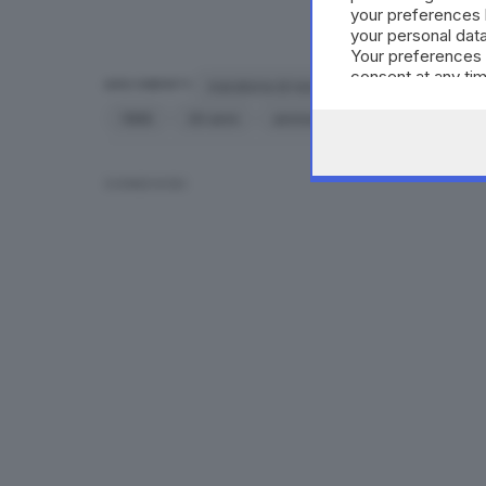
your preferences 
your personal data
Your preferences 
consent at any tim
maratona di new york
Gianni Poli
ARGOMENTI
the webpage.
1986
30 anni
anniversario
Brescia
CONDIVIDI