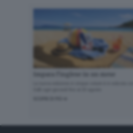
Impara l’inglese in un mese
La nuova edizione in cinque volumi è in edicola con
GdB ogni giovedì fino al 20 agosto
SCOPRI DI PIÙ