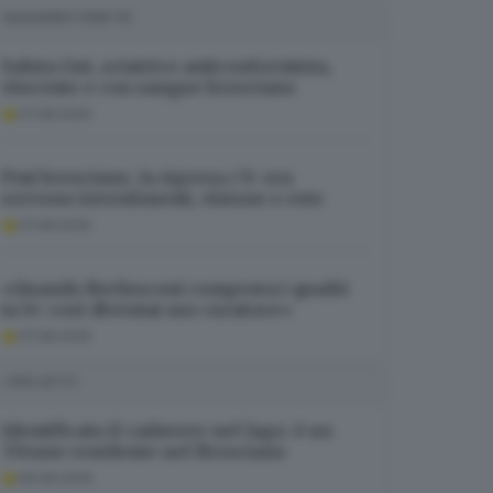
SUGGERITI PER TE
Saluta Gut, sciatrice anticonformista,
vincente e con sangue bresciano
07.08.2026
Pmi bresciane, la ripresa c’è: ora
servono investimenti, visione e rete
07.08.2026
«Quando Berlusconi comprava i quadri
in tv: così diventai suo curatore»
07.08.2026
I PIÙ LETTI
Identificato il cadavere nel lago: è un
37enne residente nel Bresciano
06.08.2026