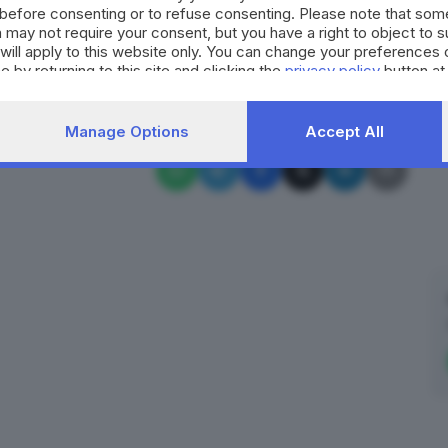
before consenting or to refuse consenting. Please note that som
RIPRODUZIONE RISERVATA © GIORNALE DI BRESCIA
 may not require your consent, but you have a right to object to 
will apply to this website only. You can change your preferences 
e by returning to this site and clicking the
privacy policy
button at
vittoria
maratoneta
podista
Loggia
festa
Manage Options
Accept All