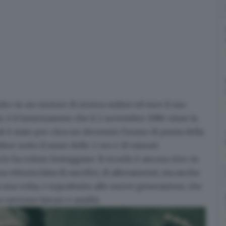
rk» in un motore di ricerca online ed esce il suo
i
, è il lumezzanese che il 2 novembre 1986 vinse la
 è stato per circa un decennio l'uomo di punta della
dere sotto il muro delle 2 ore e 10 minuti.
a lo ha voluto festeggiare.
Il ricordo è ancora vivo: in
 vittoria fatta di sacrifici, di allenamenti, ma anche
una volta, e soprattutto alle nuove generazioni, che
o servono lavoro e umiltà.