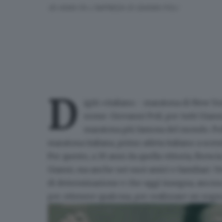
30 ANNI FA L'IMPRESA DI GIANNI POLI
D
igiti «italiano - maratona di New Yo
nome. Giovanni Poli, per tutti Giann
maratona più famosa del mondo. Poli
maratona italiana, primo atleta italiano a scen
Per questo, a 30 anni da quella vittoria, Bresci
Gianni, ma anche nei suoi amici e familiari. Una
di determinazione e che oggi insegna, ancora 
per ottenere qualcosa, per realizzare un sogn