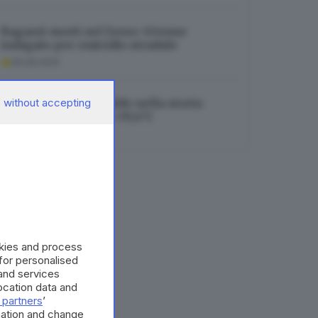
Ragazzi morti nel fosso: 63enne
indagato per omicidio stradale
06.08.2026
 without accepting
Brescia, mai così caldo nella storia:
toccato il record di +39,4°C
06.08.2026
okies and process
 for personalised
and services
cation data and
 partners
’
mation and change