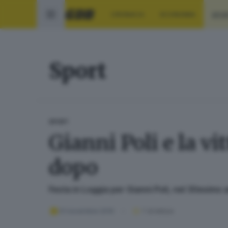
CRONACA
ECONOMIA
SPO
Sport
SPORT
Gianni Poli e la vi
dopo
Festa in Loggia per Gianni Poli, nel 30esimo
01 novembre 2016
1
' di lettura