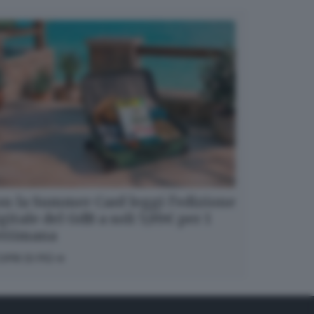
n la Summer Card leggi l’edizione
gitale del GdB a soli 5,99€ per 1
ettimana
OPRI DI PIÙ