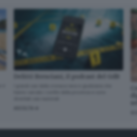
Delitti Bresciani, il podcast del GdB
I grandi casi della cronaca nera e giudiziaria che
 il
Co
hanno varcato i confini della provincia e sono
di
diventati casi nazionali
s
ASCOLTA
SC