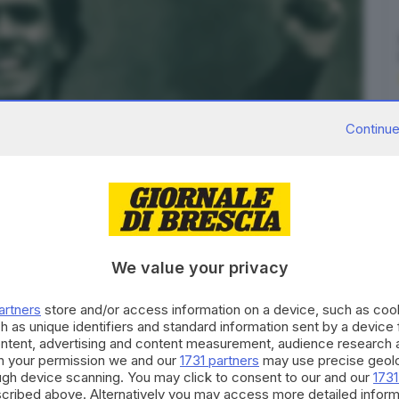
Continue
We value your privacy
artners
store and/or access information on a device, such as co
h as unique identifiers and standard information sent by a device
ontent, advertising and content measurement, audience research 
h your permission we and our
1731 partners
may use precise geolo
l 2 novembre 1986
ough device scanning. You may click to consent to our and our
1731
cribed above. Alternatively you may access more detailed infor