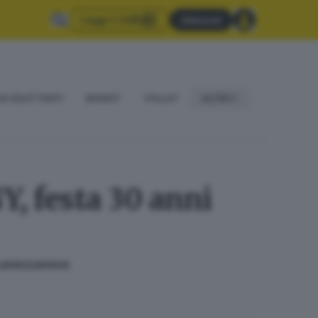
Leggi il GdB
Abbonati
IO DILETTANTI
BASKET
VOLLEY
ALTRO
NY, festa 30 anni
l Lumezzanese