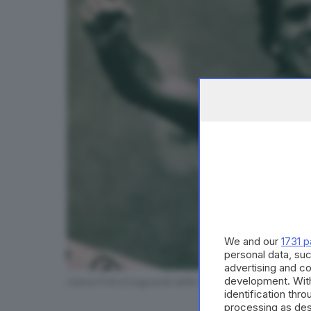
We and our
1731 p
personal data, suc
advertising and c
development. Wit
Gianni Poli al traguardo della Maratona di New York i
identification thr
processing as des