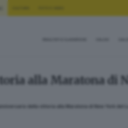
RT
CULTURA
FOTO E VIDEO
RISULTATI E CLASSIFICHE
CALCIO
CALC
ttoria alla Maratona di 
 anniversario della vittoria alla Maratona di New York de