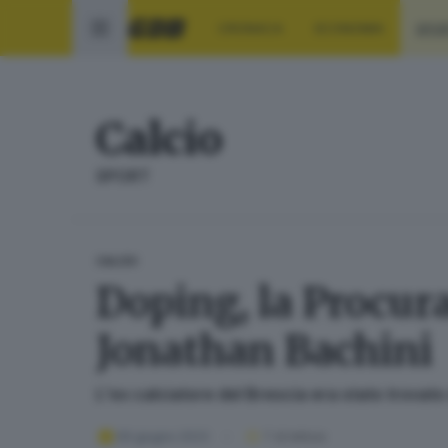
CRONACA
ECONOMIA
SPO
Calcio
SPORT
CALCIO
Doping, la Procura
Jonathan Bachini
L'ex calciatore del Brescia era stato trovato
06 giugno 2023
1
' di lettura