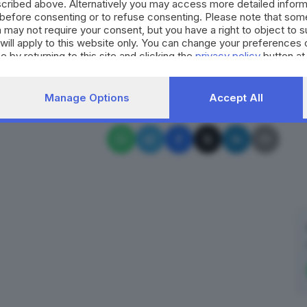
cribed above. Alternatively you may access more detailed infor
Iscriviti
o e tanto altro... Storie di sport, di sfide,
before consenting or to refuse consenting. Please note that som
 may not require your consent, but you have a right to object to 
will apply to this website only. You can change your preferences 
e by returning to this site and clicking the
privacy policy
button at
RIPRODUZIONE RISERVATA © GIORNALE DI BRESCIA
Manage Options
Accept All
squalifica
doping
Brescia
✕
Calcio, basket, pallavolo, rugby, pallanuoto e tanto altro... Storie di
sport, di sfide, di tifo. Biancoblù e non solo.
Email*