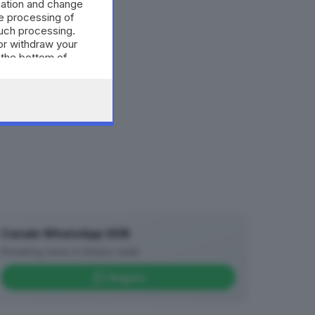
mation and change
e processing of
such processing.
or withdraw your
 the bottom of
Canale WhatsApp GDB
Breaking news in tempo reale
Seguici