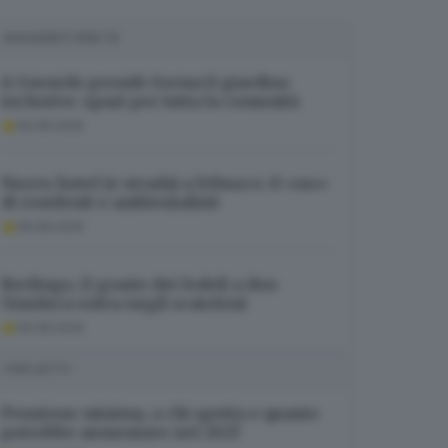
SUGGERITI PER TE
A Gavardo prende forma il giardino
inclusivo: spazi per tutta la comunità
06.08.2026
Nuovo hotel (e strada) a Erbusco: il «no»
di residenti e ambientalisti
06.08.2026
Berlingo, il grazie dei fedeli a don
Gianluca entra negli scatoloni
06.08.2026
I PIÙ LETTI
Pensione minima, a chi spetta e quanto
potrebbe aumentare nel 2027