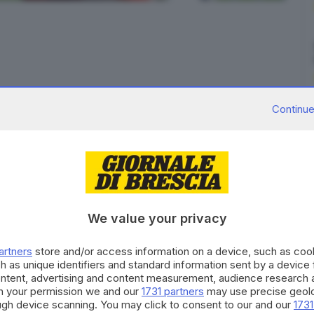
Continue
terrotto la squalifica di
Jonathan Bachini
in
.4 del codice sportivo antidoping.
entus,
Brescia
, Parma e Siena, trovato
positivo alla
ava scontando dal 10 gennaio 2006 la squalifica a vita
We value your privacy
onale Antidoping, quale Organo di Gestione del
artners
store and/or access information on a device, such as co
achini
in corso di espiazione, dichiarandola cessata
h as unique identifiers and standard information sent by a device
ontent, advertising and content measurement, audience research 
h your permission we and our
1731 partners
may use precise geolo
ough device scanning. You may click to consent to our and our
1731