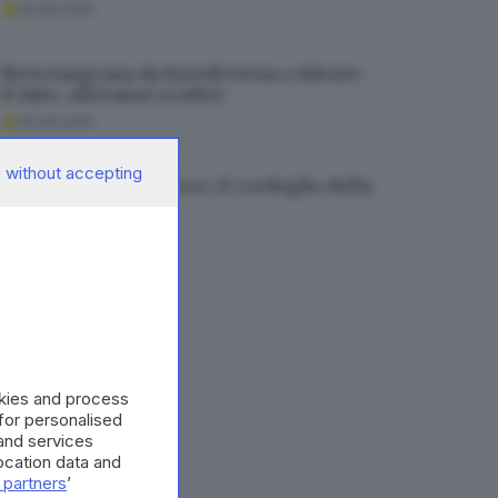
06.08.2026
Bresciangrana da lunedì torna a ritirare
il latte, allevatori scettici
06.08.2026
 without accepting
Addio ad Alberto Pesce, il cordoglio della
sindaca di Brescia
05.08.2026
okies and process
 for personalised
and services
cation data and
 partners
’