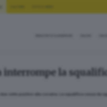
RT
CULTURA
FOTO E VIDEO
RISULTATI E CLASSIFICHE
CALCIO
CALC
 interrompe la squalific
 due volte positivo alla cocaina. La squalifica cessa da og