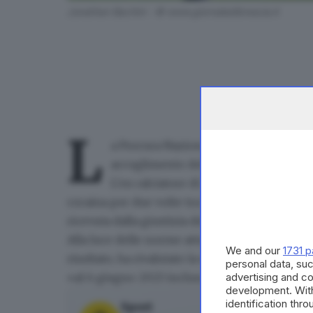
Jonathan Bachini - © www.giornaledibrescia.it
L
a Procura Nazionale Antidoping ha
in
accoglimento dell'istanza ex art. 24.7
L'ex calciatore di Lecce, Udinese, Juv
cocaina per due volte
tra il 2004 e il 2005, st
ricevuta dalla giustizia della Figc.
Alla luce delle norme attuali la Procura Nazi
We and our
1731 p
risultato, ha
rivalutato la squalifica a vita di B
personal data, suc
advertising and c
«al 6 giugno 2023 incluso».
development. Wit
identification thr
Sport