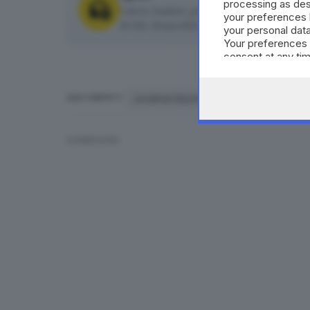
processing as des
Calcio, basket, pallavolo, rugby, pallanuot
your preferences 
di tifo. Biancoblù e non solo.
your personal data
Your preferences 
consent at any tim
the webpage.
Jonathan Bachini
Brescia Calcio
ARGOMENTI
CONDIVIDI