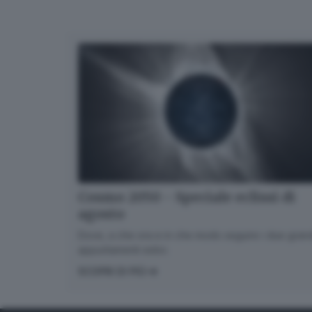
Cosmo 2050 - Speciale eclissi di
agosto
Dove, a che ora e in che modo seguire i due gran
appuntamenti estivi.
SCOPRI DI PIÙ