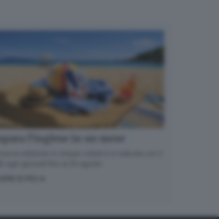
para l’inglese in un mese
nuova edizione in cinque volumi è in edicola con il
 ogni giovedì fino al 20 agosto
OPRI DI PIÙ