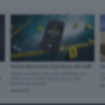
Quando invii il modulo, controlla la tua inbox per confermare
l'iscrizione
Informativa ai sensi dell’articolo 13 del Regolamento
UE 2016/679 o GDPR*
Alla mail registrata verranno inviati periodicamente messaggi di posta
elettronica contenenti le ultime notizie. Potrà interrompere in ogni momento
l'invio seguendo le istruzioni che troverà in ogni messaggio.
Clicca qui per
l'informativa estesa
Accetta ed iscriviti
Delitti Bresciani, il podcast del GdB
Im
I grandi casi della cronaca nera e giudiziaria che
La 
hanno varcato i confini della provincia e sono
GdB
di
diventati casi nazionali
SC
ASCOLTA