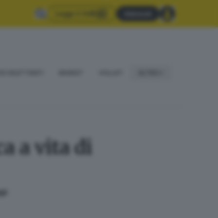
Leggi il GdB
Abbonati
IO DILETTANTI
BASKET
VOLLEY
ALTRO
a a vita di
gi