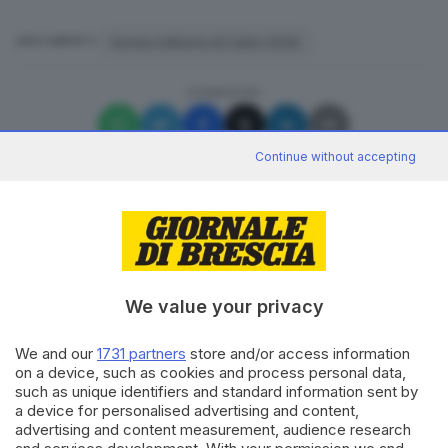
torneo notturno di Caino 2026
ARGOMENTI
CONDIVIDI
Continue without accepting
SUGGERITI PER TE
Torneo di Polpenazze 2026, da subito
spettacolo senza vie di mezzo
01.06.2026
We value your privacy
Torneo notturno di Caino, ci sono ancora otto
We and our
1731 partners
store and/or access information
squadre in lotta per il titolo
on a device, such as cookies and process personal data,
such as unique identifiers and standard information sent by
10.06.2024
a device for personalised advertising and content,
advertising and content measurement, audience research