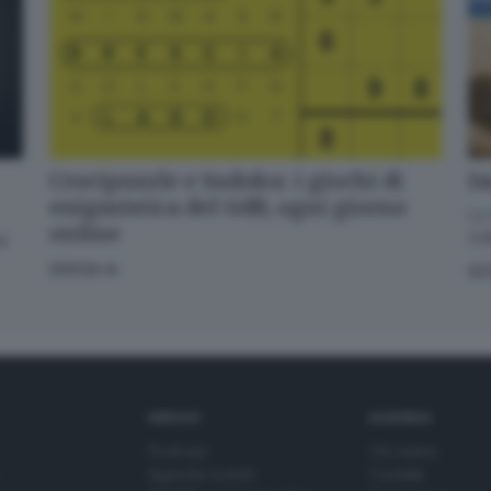
Crucipuzzle e Sudoku: i giochi di
Im
enigmistica del GdB, ogni giorno
La 
online
GdB
di
GIOCA
SC
SERVIZI
AZIENDA
Podcast
Chi siamo
Agenda eventi
Contatti