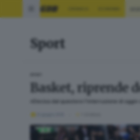
CRONACA
ECONOMIA
SPO
Sport
SPORT
Basket, riprende d
«Decisa dal questore l'interruzione di oggi»
22 giugno 2016
1
' di lettura