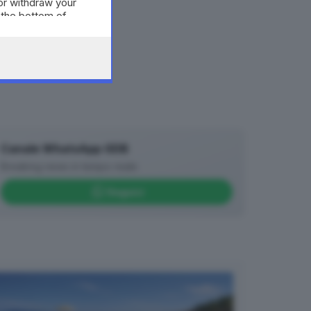
or withdraw your
 the bottom of
Canale WhatsApp GDB
Breaking news in tempo reale
Seguici