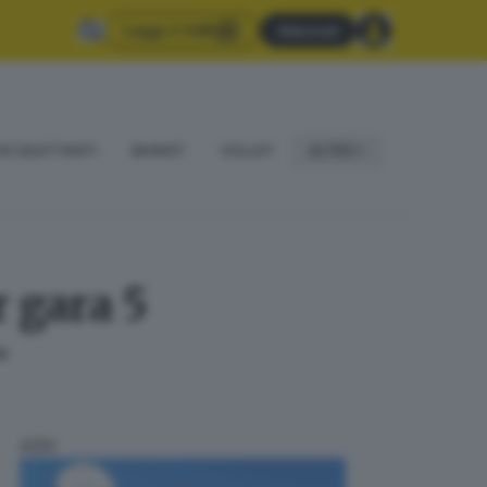
Leggi il GdB
Abbonati
IO DILETTANTI
BASKET
VOLLEY
ALTRO
 gara 5
a
ADV