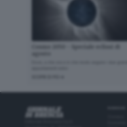
Cosmo 2050 - Speciale eclissi di
agosto
Dove, a che ora e in che modo seguire i due gran
appuntamenti estivi.
SCOPRI DI PIÙ
RUBRICHE
Cronaca
Editoriale Bresciana S.p.A.
Economia