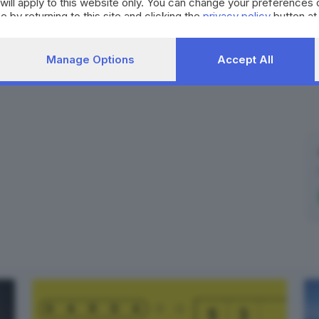
will apply to this website only. You can change your preferences 
e by returning to this site and clicking the
privacy policy
button at
fortitudo bologna
BRESCIA
Manage Options
Accept All