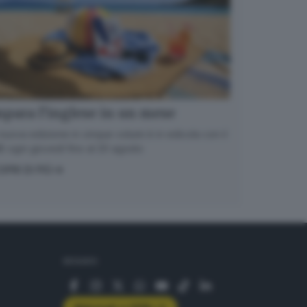
para l’inglese in un mese
nuova edizione in cinque volumi è in edicola con il
 ogni giovedì fino al 20 agosto
OPRI DI PIÙ
SEGUICI