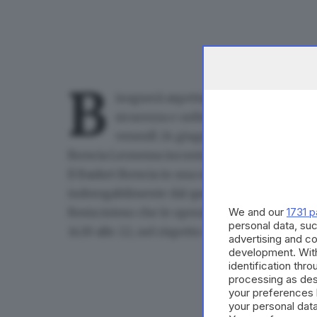
B
isognerà aspettare anche qualche ora
sicurezza e ordine pubblico per gara 
venerdì 24 giugno alle 20.30:
domani m
Brescia Leonessa incontrerà il questore Vinc
Il Basket Brescia in una nota comunica che
«
l
inderogabilmente dal questore di Brescia
.
We and our
1731 p
Resta inteso che le operazioni di prevendita
personal data, suc
14.30 alle 22
, nel rispetto delle disposizioni i
advertising and c
development. Wit
identification thr
processing as des
your preferences 
your personal data