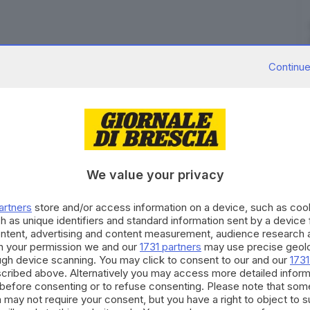
Continue
 per sapere cosa sarà deciso su
prevendita, misure di
5 della finale playoff di serie A2, in programma
attina alle 10.30 in questura la società Basket
enzo Ciarambino e la Fortitudo Bologna.
’
interruzione della prevendita di oggi
è stata decisa
We value your privacy
artners
store and/or access information on a device, such as co
 riprenderanno domani, giovedì 23 giugno, dalle ore
h as unique identifiers and standard information sent by a device
mpartite dalla questura di Brescia».
ontent, advertising and content measurement, audience research 
h your permission we and our
1731 partners
may use precise geolo
ough device scanning. You may click to consent to our and our
1731
cribed above. Alternatively you may access more detailed infor
before consenting or to refuse consenting. Please note that som
RIPRODUZIONE RISERVATA © GIORNALE DI BRESCIA
 may not require your consent, but you have a right to object to 