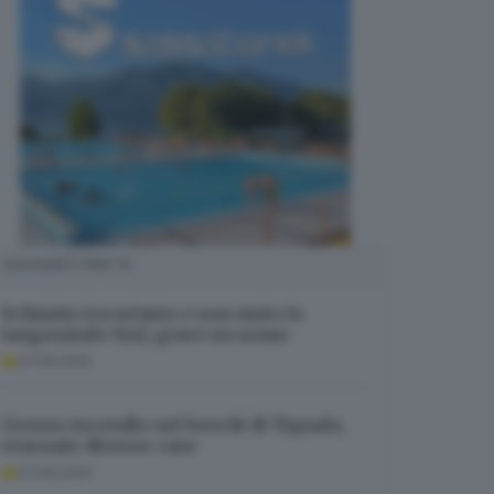
SUGGERITI PER TE
Schianto tra un’auto e una moto in
tangenziale Sud, grave un uomo
07.08.2026
Grosso incendio nei boschi di Tignale,
evacuate diverse case
07.08.2026