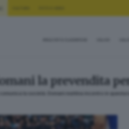
RT
CULTURA
FOTO E VIDEO
RISULTATI E CLASSIFICHE
CALCIO
CALC
omani la prevendita per
 comunica la società. Domani mattina incontro in questur