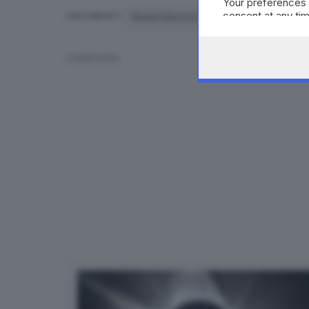
Your preferences 
consent at any tim
Basket Brescia Leonessa
prevendita
ARGOMENTI
the webpage.
CONDIVIDI