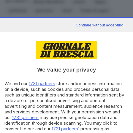
Winter Marathon
motori
tappa
ARGOMENTI
partenza
percorso
neve
Ponte di Legno
Continue without accepting
CONDIVIDI
SUGGERITI PER TE
We value your privacy
Migranti, nessuna emergenza in provincia: in
calo le persone ospitate
We and our
1731 partners
store and/or access information
06.08.2026
on a device, such as cookies and process personal data,
such as unique identifiers and standard information sent by
a device for personalised advertising and content,
Brescia: le certezze della difesa e gli
advertising and content measurement, audience research
interrogativi di mercato
and services development. With your permission we and
06.08.2026
our
1731 partners
may use precise geolocation data and
identification through device scanning. You may click to
consent to our and our
1731 partners
’ processing as
Autonomia e premierato guardando al voto