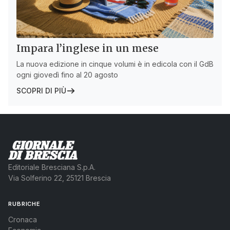
Impara l’inglese in un mese
La nuova edizione in cinque volumi è in edicola con il GdB
ogni giovedì fino al 20 agosto
SCOPRI DI PIÙ
Editoriale Bresciana S.p.A.
Via Solferino 22, 25121 Brescia
RUBRICHE
Cronaca