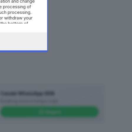
mation and change
e processing of
such processing.
or withdraw your
 the bottom of
Canale WhatsApp GDB
Breaking news in tempo reale
Seguici