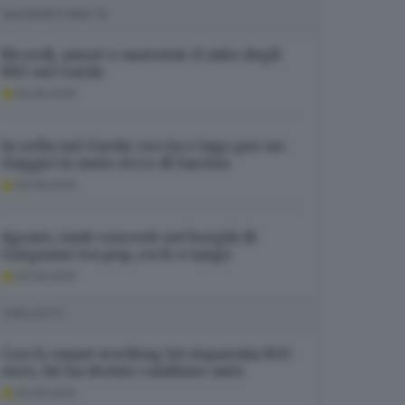
SUGGERITI PER TE
Ricordi, amori e motorini: il mito degli
883 sul Garda
09.08.2026
In sella sul Garda: roccia e lago per un
viaggio in moto ricco di fascino
09.08.2026
Agosto, tanti concerti nei borghi di
Gargnano tra pop, rock e tango
09.08.2026
I PIÙ LETTI
Con lo smart working lei risparmia 850
euro, lui ha dovuto cambiare auto
09.08.2026