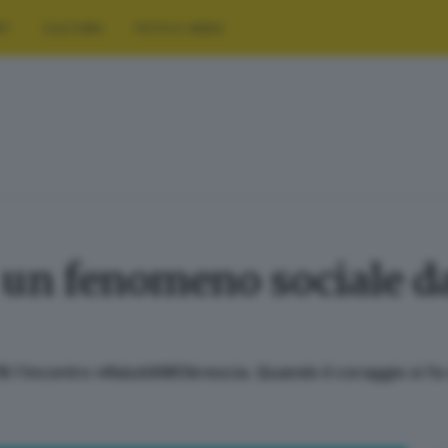
RT
CULTURA
FOTO E VIDEO
un fenomeno sociale da 
8 l’incontro «#aiutiAMObrescia. Quando il coraggio si f