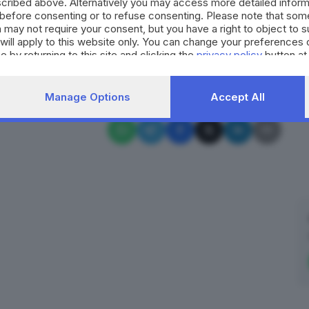
cribed above. Alternatively you may access more detailed infor
diventata oggetto di studio. Lo ha svolto il
before consenting or to refuse consenting. Please note that som
iretto dal prof. Pierluigi Malavasi.
 may not require your consent, but you have a right to object to 
will apply to this website only. You can change your preferences 
RIPRODUZIONE RISERVATA © GIORNALE DI BRESCIA
e by returning to this site and clicking the
privacy policy
button at
colta fondi
coronavirus
Covid-19
Brescia
Manage Options
Accept All