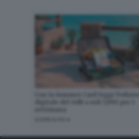
Con la Summer Card leggi l’edizi
digitale del GdB a soli 5,99€ per 1
settimana
SCOPRI DI PIÙ