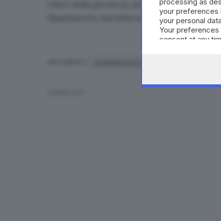
processing as des
città e della provincia, AiutiAMObrescia è già 
your preferences 
dipartimento Asa (Alta scuola per l'Ambiente) d
your personal data
Your preferences 
consent at any tim
the webpage.
AiutiAMObrescia
solidarietà
rac
ARGOMENTI
CONDIVIDI