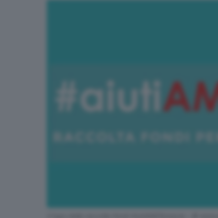
Il logo della raccolta fondi AiutiAMObrescia - © www.g