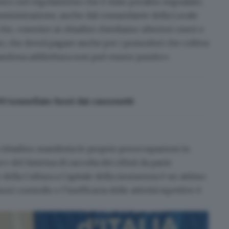
buco nel regolamento che è stato peraltro segnalato,
Amministrazione, anche dal comandante della Locale
he, «mentre ai cittadini chiediamo ulteriori oneri e
nato, che dovrà pagare anche per i pomodori che coltiva
bbandona addirittura non può essere punito».
600 tonnellate fuori dai cassonetti
cittadino manifesta le proprie preoccupazioni in
 del Sistema di raccolta dei rifiuti da parte
e della Cultura a Capitale della monnezza è un attimo
ori controllo e l’inefficacia delle attività ispettive è