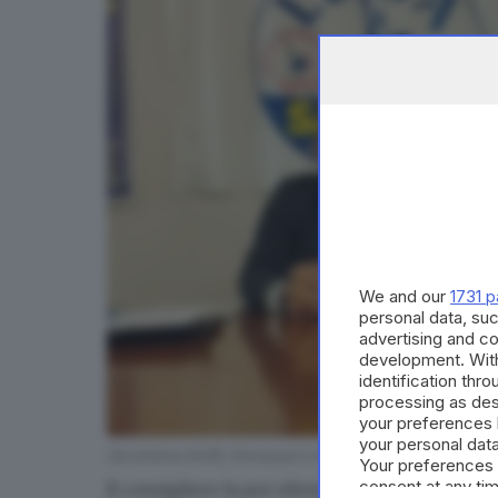
We and our
1731 p
personal data, suc
advertising and c
development. Wit
identification thr
processing as des
your preferences 
your personal data
Da sinistra Rolfi, Fornasari e Margaroli - © www.giorn
Your preferences 
consent at any tim
Il consigliere fa poi riferimento ai dati resi pu