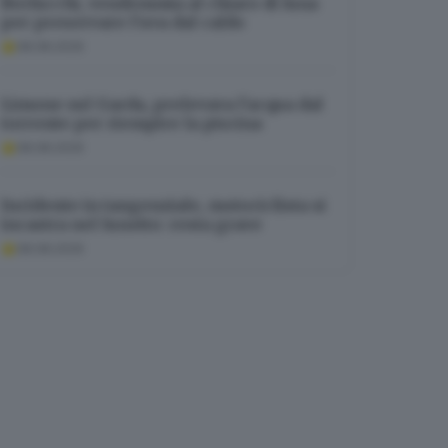
Berlucchi, vendemmia al chiaro di luna
per preservare l’uva dal caldo
08.08.2026
Limone sul Garda, prelevava l’acqua dal
torrente per riempire la piscina
08.08.2026
Incidente in tangenziale, motociclista si
incastra nel lunotto: resta grave
08.08.2026