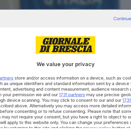
Continue
We value your privacy
artners
store and/or access information on a device, such as co
h as unique identifiers and standard information sent by a device
ontent, advertising and content measurement, audience research 
h your permission we and our
1731 partners
may use precise geolo
ough device scanning. You may click to consent to our and our
1731
cribed above. Alternatively you may access more detailed infor
before consenting or to refuse consenting. Please note that som
 may not require your consent, but you have a right to object to 
aledibrescia.it
will apply to this website only. You can change your preferences 
e by returning to this site and clicking the
privacy policy
button at
bblici da Castelletti e dagli assessori Bianchi e