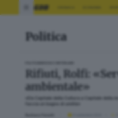
CRONACA
ECONOMIA
SPO
Politica
POLITICA
BRESCIA E HINTERLAND
Rifiuti, Rolfi: «Se
ambientale»
«Da Capitale della Cultura a Capitale della 
faccia un bagno di umiltà»
Barbara Fenotti
21 settembre 2024
3