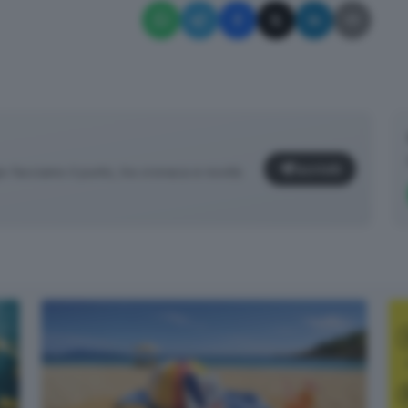
Iscriviti
facciamo il punto, tra cronaca e novità