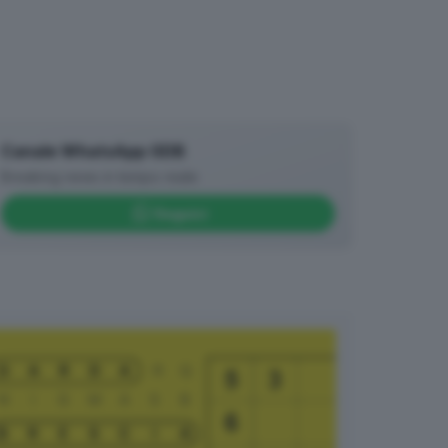
Canale WhatsApp GDB
Breaking news in tempo reale
Seguici