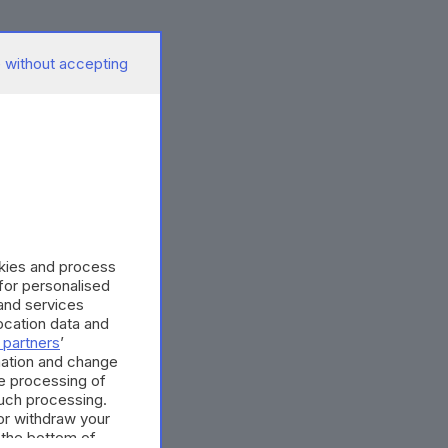
 without accepting
okies and process
 for personalised
and services
cation data and
 partners
’
mation and change
e processing of
such processing.
or withdraw your
 the bottom of