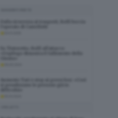
SUGGERITI PER TE
Dalla sicurezza ai trasporti, Rolfi boccia
l’operato di Castelletti
04.01.2025
Ex Tintoretto, Rolfi all’attacco:
«L’epilogo dimostra il fallimento della
Giunta»
09.05.2024
Aumento Tari e stop ai green box: «Così
si penalizzano le persone già in
difficoltà»
16.03.2024
I PIÙ LETTI