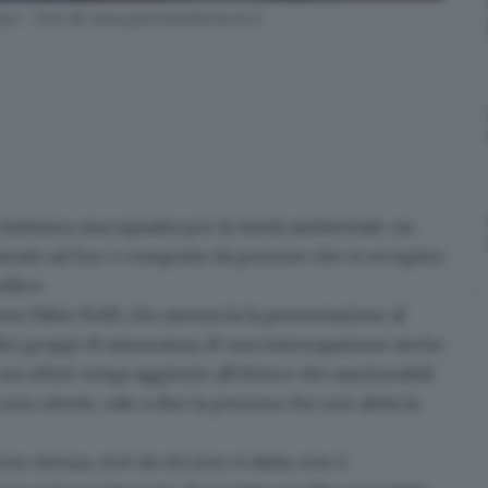
 tipo - Foto © www.giornaledibrescia.it
istituisca una squadra per la tutela ambientale
: un
utturato ad hoc e composto da persone che si occupino
ello».
ione Fabio Rolfi
, che annuncia la presentazione al
tri gruppi di minoranza, di una interrogazione anche
i rifiuti venga aggiunto all’elenco dei sanzionabili
non utente, vale a dire la persona che non abita in
 non utenza
, cioè da chi non vi abita,
non è