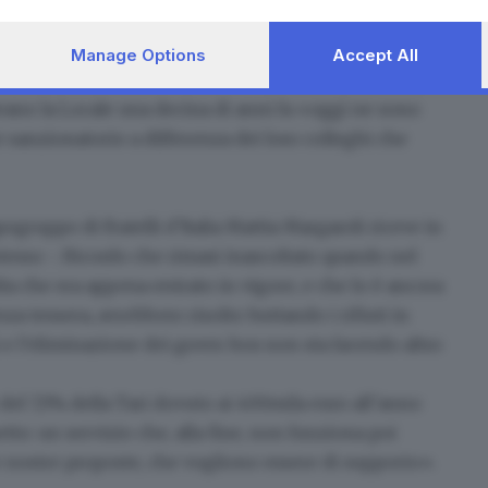
inendoli «aggiustati». Dei 1.675 verbali annunciati in
cato ritiro kit e non per errato conferimento dello
Manage Options
Accept All
 o fuori cassonetto sono in realtà 900». Inoltre dei
avano la Locale una decina di anni fa «
oggi ne sono
 sanzionatorio a differenza dei loro colleghi che
pogruppo di Fratelli d’Italia Mattia Margaroli
riceve in
tesso -. Ricordo che rimasi inascoltato quando nel
lta che era appena entrato in vigore, e che lo è ancora
za tessera, avrebbero risolto buttando i rifiuti in
ì e l’eliminazione dei green box non sta facendo altro
el 7,5% della Tari dovuto ai 400mila euro all’anno
tto: un servizio che, alla fine, non funziona poi
e nostre proposte, che vogliono essere di supporto».