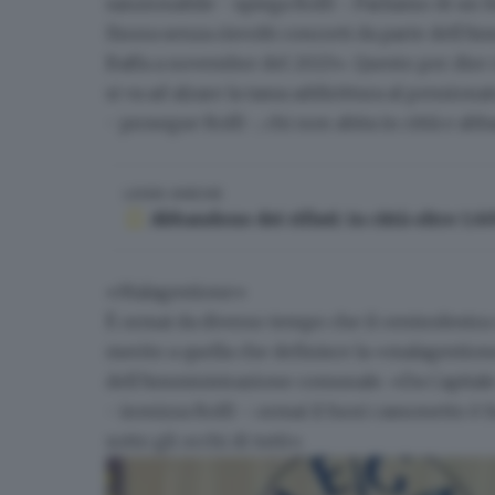
sanzionabile
- spiega Rolfi -. Parliamo di un 
finora senza risvolti concreti da parte dell’
Baffa a novembre del 2023». Questo per dire c
si va ad alzare la tassa addirittura al pensio
- prosegue Rolfi -, chi non abita in città e a
LEGGI ANCHE
Abbandono dei rifiuti: in città oltre 1.
«Malagestione»
È ormai da diverso tempo che il centrodestra 
merito a quella che definisce la «malagestione»
dell’Amministrazione comunale. «
Da Capital
- ironizza Rolfi -: ormai il fuori cassonetto è fu
sotto gli occhi di tutti».