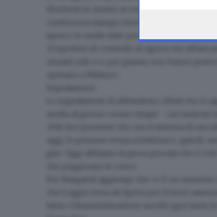
the webpage.
Muchetti in merito ai verbali di controllo, def
conferenza stampa «ben 700 sono dati per man
sporco: le multe fatte per errato conferimento
13 ispettori di controllo di Aprica che affianc
rimasti solo 4
e, per giunta, non hanno potere
operano a Milano».
Segnalazioni
Le segnalazioni di abbandono rifiuti che
il ca
media al giorno «sono cinque - racconta lui s
2016 feci presente che con il sistema di racco
oggi, le persone senza residenza e, quindi, sen
giro. Oggi abbiamo la prova provata che è cos
che peggiorare le cose».
Poi Margaroli aggiunge che «c’è un aumento d
che Loggia versa ad Aprica per il fuori cassone
tanto. L’Amministrazione ascolti ogni tanto l