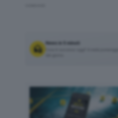
CONDIVIDI
News in 5 minuti
Cosa è successo oggi? A metà pomeriggio 
del giorno.