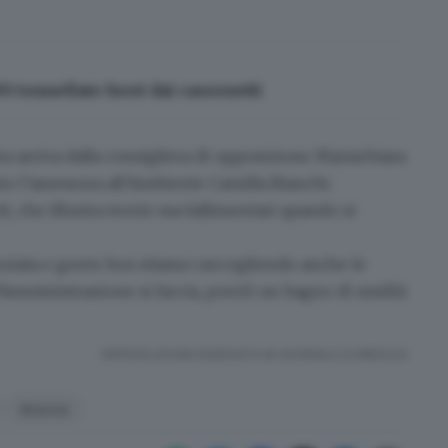
600 tonnellate fuori dai cassonetti
ra arriva dalla
consigliera di opposizione Mariachiara
ntro l’assessora all’Ambiente Camilla Bianchi
i, che illustra teorie ma fallimentari quando si
nziata e green box
stiamo raccogliendo anche le
: l’Amministrazione si faccia, perciò un bagno di umiltà
RIPRODUZIONE RISERVATA © GIORNALE DI BRESCIA
Brescia