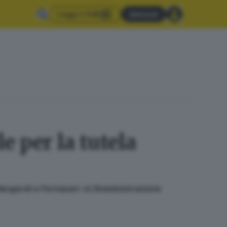
Leggi il GdB
Abbonati
e per la tutela
Margaroli e Fornasari: «L’Amministrazione