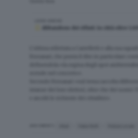
Green box
LEGGI ANCHE
Abbandono dei rifiuti: in città oltre 1.
L’ultima stilettata a Castelletti e alla sua squad
Fornasari
, che punta il dito in particolare co
definendola «la regina degli spot ambientalist
scende nel concreto».
Secondo Fornasari «sul tema
raccolta differe
istanze dei loro elettori, oltre che dei nostri
e ascolti le richieste dei cittadini».
rifiuti
Fabio Rolfi
Polizia Locale
ARGOMENTI