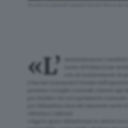
Accanto ai cassonetti vengono ritrovati rifiuti di ogni
«L’
Amministrazione Castelletti
nucleo di Polizia locale str
solo ed esclusivamente di qu
A lanciare la proposta è il leader dell'opposiz
prossimo Consiglio comunale, insieme agli al
per chiedere che nel regolamento comunale su
per l'abbandono fuori dal cassonetto anche il 
città (circa 1 milione).
«
Oggi lo sporco abbandonato in città da una