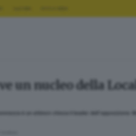
RT
CULTURA
FOTO E VIDEO
rve un nucleo della Local
monnezza è un attimo» chiosa il leader dell'opposizione. 
' di lettura