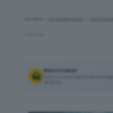
raccolta differenziata
fuori cassone
ARGOMENTI
CONDIVIDI
News in 5 minuti
Cosa è successo oggi? A metà pomeriggio 
del giorno.