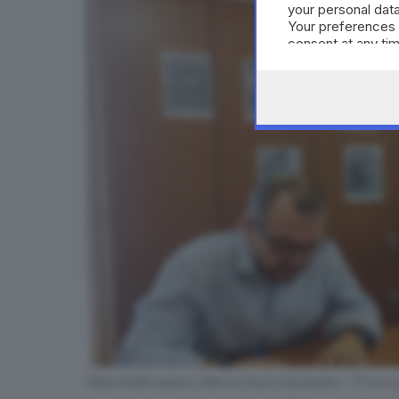
your personal data
Your preferences 
consent at any tim
the webpage.
Fabio Rolfi espone i dati sul fuori cassonetto - © www.