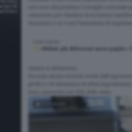
nel corso del prossimo Consiglio comunale pr
cassonetto per chiedere se la Giunta Castelle
fenomeno
e se ci sia l’intenzione di acquistar
LEGGI ANCHE
«Rifiuti: più differenzi meno paghi»:
Quanto si abbandona
Secondo alcune ricerche svolte dall’opposizio
gli 80 e i 90 abbandoni di rifiuti ingombranti
fuori cassonetto nel 30% delle visite.
FOTOGALLERY