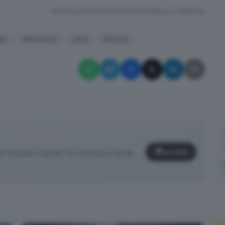
RIPRODUZIONE RISERVATA © GIORNALE DI BRESCIA
tto
abbandoni
rifiuti
Brescia
Iscriviti
facciamo il punto, tra cronaca e novità