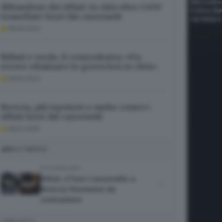
Abbandono dei rifiuti: in città oltre 1.600
tonnellate fuori dai cassonetti
18.09.2024
Rifiuti e verde, il centrodestra: «Un
errore eliminare le green box in città»
18.05.2024
Brescia, più ispettori e multe contro i
rifiuti fuori dai cassonetti
28.02.2025
MULTIMEDIA
FOTOGALLERY
Rifiuti, il fuori cassonetto a
Brescia fenomeno da
contrastare
I PIÙ LETTI