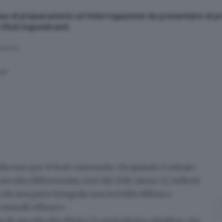
ase di preparazione un’interrogazione da presentare al p
rifiuti ingombranti
 lettura
li"
a euro per il fuori cassonetto
. Da quando è entrato
raccolta differenziata, cioè dal 2016, fanno 3,2 milioni
da una parte fotografa una inciviltà diffusa e
ontrolli efficaci».
 di raccolta dei rifiuti è il centrodestra cittadino, che