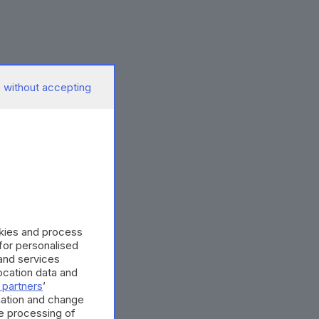
 without accepting
okies and process
 for personalised
and services
cation data and
 partners
’
mation and change
e processing of