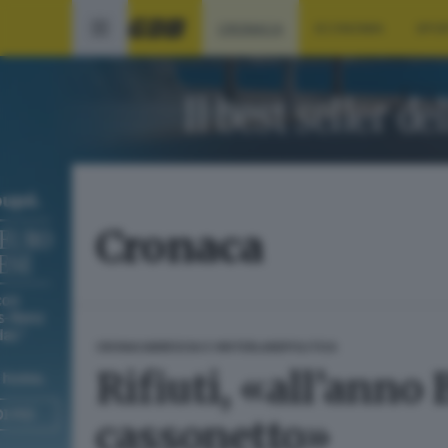
CRONACA
ECONOMIA
SPO
Cronaca
CRONACA
BRESCIA E HINTERLAND
POLITICA
Rifiuti, «all’anno
cassonetto»