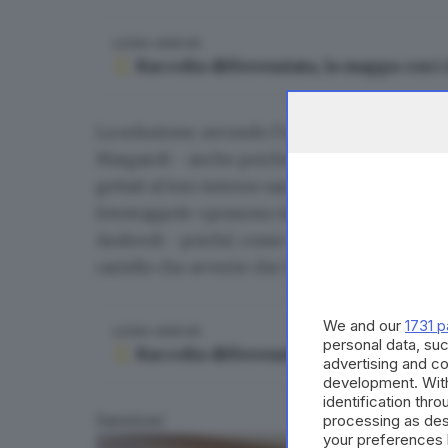
LEGGI ANCHE
Raccolta differenziata, la mappa con 
La soluzione, secondo l’opposizione,
è «sorve
Margaroli - anche perché, nel caso dei green
gettati al loro interno saranno abbandonati in 
fototrappole «possono immortalare anche il vo
Andreoli - poiché, come sottolinea la normativ
cartello che avverte che l’area è sorvegliata».
We and our
1731 p
LEGGI ANCHE
personal data, suc
Raccolta differenziata, la mappa con 
advertising and c
development. Wit
identification thr
Sanzioni
processing as des
your preferences 