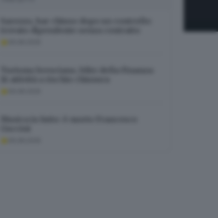
Sarezzo, bar chiuso dopo un controllo:
trovato dipendente senza contratto
06.08.2026
Turismo bresciano, blitz della Finanza:
16 attività a rischio chiusura
06.08.2026
Musica in lutto: è morto Francesco
Guccini
06.08.2026