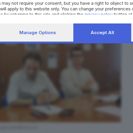
 may not require your consent, but you have a right to object to 
will apply to this website only. You can change your preferences 
e by returning to this site and clicking the
privacy policy
button at
Manage Options
Accept All
giornaledibrescia.it