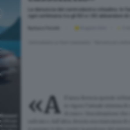
La denuncia del centrodestra cittadino. In f
ogni settimana tra gli 80 e i 90 abbandoni di 
Barbara Fenotti
16 agosto 2024
3
' di
Centrodestra su fuori cassonetto: "Servono più control
«A
ll’anno Brescia
spende 400mil
in vigore l’attuale sistema di 
di euro». Una situazione che «
radicata e, dall’altra, denota una mancanza di c
A puntare il dito contro la gestione del sistema