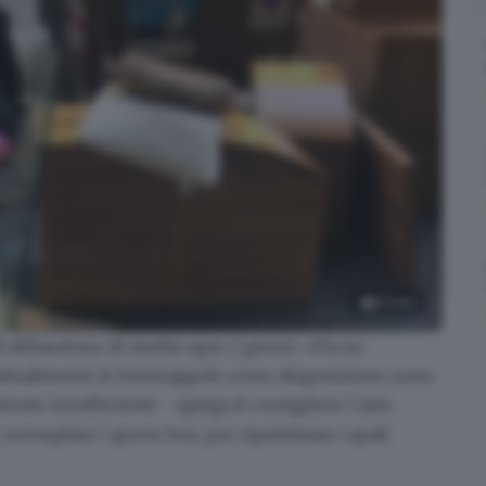
11
foto
d abbandono di media ogni 2 giorni. «Da un
a contrastare
attualmente le fototrappole a loro disposizione
sono
ente insufficiente - spiega il consigliere Carlo
orvegliare i green box, per ripristinare i quali