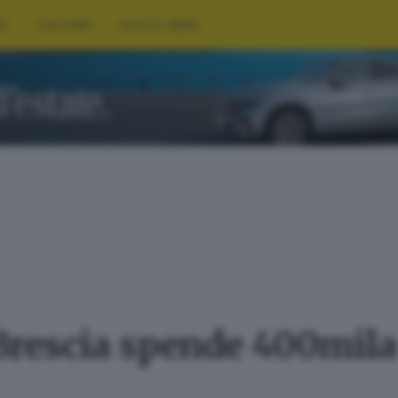
RT
CULTURA
FOTO E VIDEO
 Brescia spende 400mila 