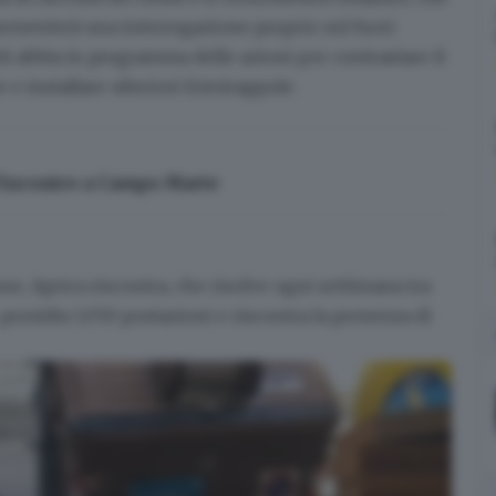
esenterà una interrogazione proprio sul fuori
tti abbia in programma delle azioni per
contrastare il
e e installare
ulteriori fototrappole
.
 l’incontro a Campo Marte
ne, Aprica riscontra, che risolve ogni settimana
tra
, presidia 1.050 postazioni e riscontra la presenza di