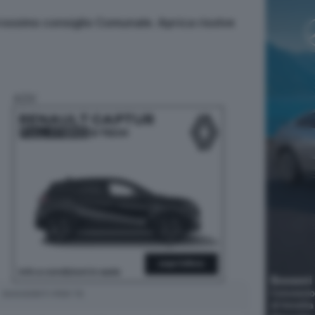
rossimo consiglio Comunale. Aprica risolve
ADV
SUGGERITI PER TE