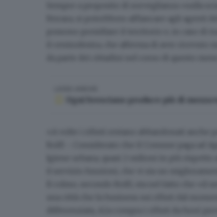
Sempre a proposito di sorveglianza «sulla scia
Ferrara, si potrebbero affiancare agli agenti d
possono presidiare il territorio e, in caso di 
il centrodestra, che afferma di aver ricevuto
m
da parte dei cittadini nel corso di questo mese
LEGGI ANCHE
Ogni bresciano produce più di mezza ton
«A volte
i rifiuti restano abbandonati anche p
Rolfi -. Considerato che il Comune paga ad A
Igiene urbana, quasi 2 milioni in più rispett
il servizio funzioni, che vi sia un migliorame
Il colmo, secondo Rolfi, sta nel fatto che «
una città che fa business sui rifiuti
dal momento
differenziata, A2a compra i rifiuti da fuori pro