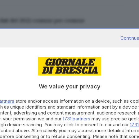
i dati del 2022 comune per comune
Continue
gliare, non togliere
- osserva il consigliere Mattia
 box, i rifiuti ingombranti che non vengono più
altre aree una volta tolti i cassoni». Quanto alle
lto del trasgressore e non solo la targa - sottolinea
a sul trattamento dei dati personali, vi sia un
We value your privacy
artners
store and/or access information on a device, such as co
h as unique identifiers and standard information sent by a device
i dati del 2022 comune per comune
ontent, advertising and content measurement, audience research 
h your permission we and our
1731 partners
may use precise geolo
ough device scanning. You may click to consent to our and our
1731
cribed above. Alternatively you may access more detailed infor
before consenting or to refuse consenting. Please note that som