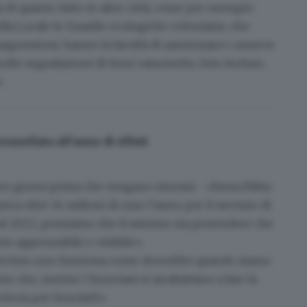
 di quanto fatto in altre città, come per esempio
ella Locale le Guardie ecologiche volontarie, che
trasgressioni, hanno la facoltà di sanzionare» osserva
olte segnalazioni di fuori cassonetto
, foto incluse,
.
nellata all’anno di rifiuti
er giorni
prima che vengano rimossi - chiosa Fabio
prica
oltre 34 milioni di euro l’anno
per il servizio di
o al 2022, pensiamo che il minimo sia pretendere che
nto apprezzabile e visibile».
il servizio non funziona come dovrebbe quando siamo
 che, mentre i bresciani si arrabattano a fare la
vincia per bruciarli».