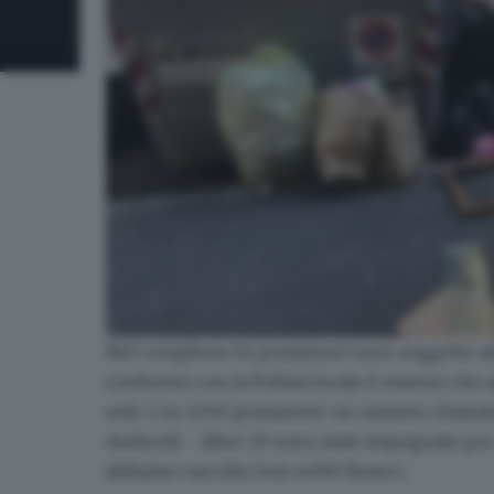
Nel complesso le postazioni sono soggette a
Rifiuti, il fuori cassonetto a Brescia fenomeno d
confronto con la Polizia locale è emerso che 
solo 2 su 1.050 postazioni
: un numero chiaram
Andreoli -. Altre 20 sono state impegnate per s
abbiamo raccolto ben 4.000 firme».