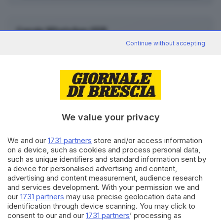
Canale WhatsApp GDB
Breaking news in tempo reale
Continue without accepting
Seguici
Suggeriti per te
We value your privacy
Previsioni meteo: sabato variabile,
✕
We and our
1731 partners
store and/or access information
domenica calda e soleggiata
on a device, such as cookies and process personal data,
such as unique identifiers and standard information sent by
Mercoledì si è raggiunto l’apice di caldo della prima decade di
Cosa è successo oggi? A
a device for personalised advertising and content,
luglio: il fine settimana si prospetta
metà pomeriggio
advertising and content measurement, audience research
facciamo il punto, tra
and services development. With your permission we and
Previsioni meteo: fine settimana stabile
cronaca e novità del
our
1731 partners
may use precise geolocation data and
giorno.
identification through device scanning. You may click to
e caldo, ma senza eccessi
consent to our and our
1731 partners
’ processing as