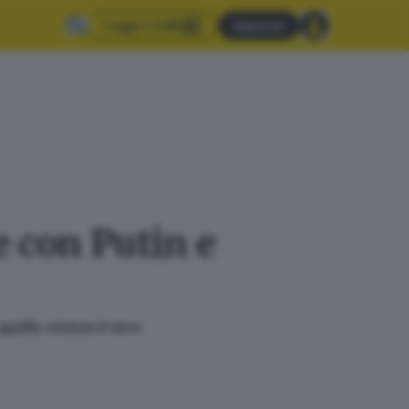
Leggi il GdB
Abbonati
e con Putin e
uello cinese il vero