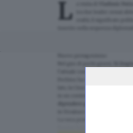
L
a visita di
Vladimir Puti
tra due leader ormai abit
realtà, il significato po
inserito nella sequenza diplomati
Nuovo protagonismo
Nel giro di pochi giorni,
Xi Jinpi
l’attuale competizione globale: g
Pechino ha voluto mostrare cont
lato, la Cina intende presentarsi
in un contesto di competizione si
dipendere profondamente dal 
in Ucraina e dalle sanzioni occide
La vera protagonista
di questa s
Jinping ha cercato di costruire u