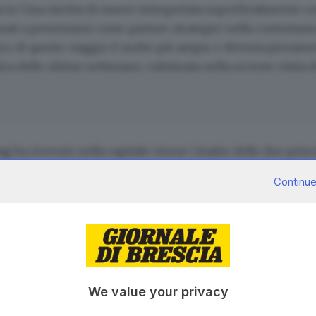
n
in Cina rischia di essere interpretata superficialmente c
uati a presentarsi come partner strategici nella contestazi
litico di questo viaggio è molto più ampio e diventa piena
ca delle ultime settimane, culminata nella recente visita 
ng
ha ricevuto nella capitale cinese i leader delle due prin
li Stati Uniti e la Russia. È difficile immaginare un simbol
Continue
emporaneamente due elementi fondamentali della propria 
 come interlocutore inevitabile per Washington, capace di d
stemica crescente. Dall’altro, Xi Jinping ha voluto ribadi
rapporto con Pechino
, soprattutto dopo la trasformazione
ntali.
ettimana diplomatica non è stata dunque né la Russia né l
We value your privacy
n’immagine molto precisa: quella di una potenza ormai collo