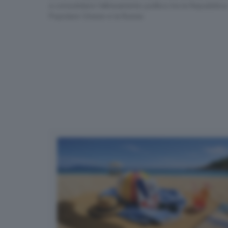
a consolidarsi l’allineamento politico tra la Repubblica
Dipendenza inversa
Popolare Cinese e la Russia
La guerra in Ucraina
ha acceler
progressivamente chiuso a Mosca 
contesto, Pechino è diventata es
indiretta di componenti industria