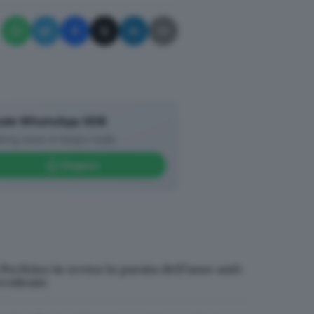
ontrollo reciproco tra le due
 non sembra essere quella di
evitare che essa degeneri in una
ternazionali della Cina.
ale WhatsApp GDB
king news in tempo reale
Seguici
era quello della gestione
l’ordine internazionale dominato
sovranità, opposizione
rrativa ormai consolidata nella
nto crescente di Mosca. Dietro la
 Russia e Cina è diventato
 Pechino in scena la parata dell’asse anti-
ccidente
hip relativamente equilibrata tra
cente.