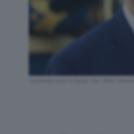
Il presidente cinese Xi Jinping - Epa / Maxim Shemet