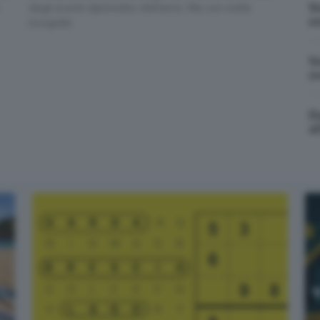
V
degli eventi diplomatici dell’anno. Ma con molte
✕
r
incognite
ato enormemente la dipendenza russa dalla Cina. Le sanzi
l’accesso a tecnologie, mercati finanziari e canali comme
V
senziale per la tenuta economica russa, sia come mercato 
r
li e tecnologici.
Cosa è successo oggi? A metà pomeriggio facciamo il punto, tra
D
cronaca e novità del giorno.
al
Email*
Quando invii il modulo, controlla la tua inbox per confermare
l'iscrizione
Informativa ai sensi dell’articolo 13 del Regolamento UE
2016/679 o GDPR*
Alla mail registrata verranno inviati periodicamente messaggi di posta
elettronica contenenti le ultime notizie. Potrà interrompere in ogni