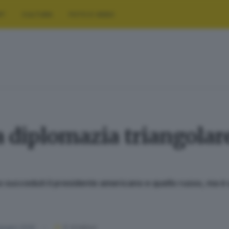
RT
CULTURA
FOTO E VIDEO
a diplomazia triangolar
 succeduti il presidente americano e quello russo, ma è q
giugno 2026
6
' di lettura