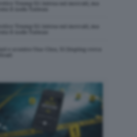
ertice Trump-Xi: intesa sui mercati, ma
esta il nodo Taiwan
oni occidentali hanno
rciali fondamentali. In questo
ertice Trump-Xi: intesa sui mercati, ma
energetico sia come fonte
esta il nodo Taiwan
azi e scontro Usa-Cina, Xi Jinping cerca
leati