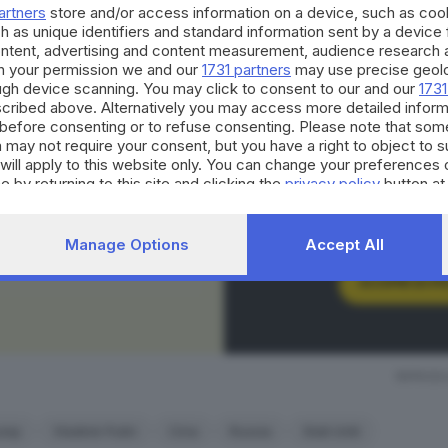
e forte da gestire simultaneamente relazioni competitive
artners
store and/or access information on a device, such as co
h as unique identifiers and standard information sent by a device
tura che riflette l’ambizione cinese di trasformare l’attu
ontent, advertising and content measurement, audience research 
CONTENUTO PER GLI ABBONATI
orica per consolidare la propria centralità globale.
h your permission we and our
1731 partners
may use precise geolo
ough device scanning. You may click to consent to our and our
1731
Continua a l
cribed above. Alternatively you may access more detailed infor
p e quella di Putin è stato particolarmente rivelatore. Nel c
before consenting or to refuse consenting. Please note that som
 e pragmatico. Le questioni al centro del confronto –
Tai
 may not require your consent, but you have a right to object to 
La nostra community si evolv
will apply to this website only. You can change your preferences 
occasioni di partecipazione, 
giche, sicurezza dell’Indo-Pacifico – hanno confermato c
e by returning to this site and clicking the
privacy policy
button at
per il territorio. Decidi anch
ione strutturale che nessuna delle due parti sembra real
strumento quotidiano di co
ta impossibilità di risolvere il conflitto strategico rende n
civico.
Manage Options
Accept All
SCOPRI DI PI
Taiwan è strategica per la Cina
tro diretto con gli Stati Uniti rappresenterebbe il principa
RIPRODU
nese. Washington, a sua volta, sa che un confronto complet
economia globale e per la stessa posizione americana nel 
ump
Vladimir Putin
Cina
Russia
Stati Uniti