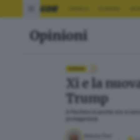
CRONACA
ECONOMIA
SPO
Opinioni
OPINIONI
Xi e la nuov
Trump
A Pechino in poche ore si sono
protagonista
Antonio Fiori
01 