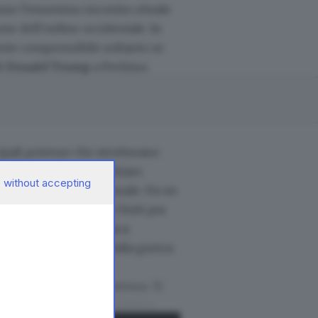
ome l’ennesimo incontro rituale
one dell’ordine occidentale. In
mente comprensibile soltanto se
di
Donald Trump
a Pechino.
cipali potenze che strutturano
ismo geopolitico più chiaro.
 without accepting
strategia internazionale. Da un
ialogare con gli Stati Uniti pur
re che
Mosca continua a
 strategica prodotta dalla guerra
’America, ma
la Cina stessa
. Xi
cata al centro della politica