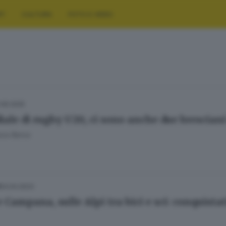
RT
CULTURA
FOTO E VIDEO
.06.2025
ale di rugby U20, ci sono anche due bresciani 
uca Barca
24.04.2023
 Campana, sulle Alpi tra bici e sci: conquistat