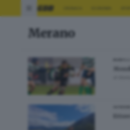
CRONACA
ECONOMIA
SPO
Merano
04
RUGBY
Mondi
di
Gianl
OUTDOOR
Ettore