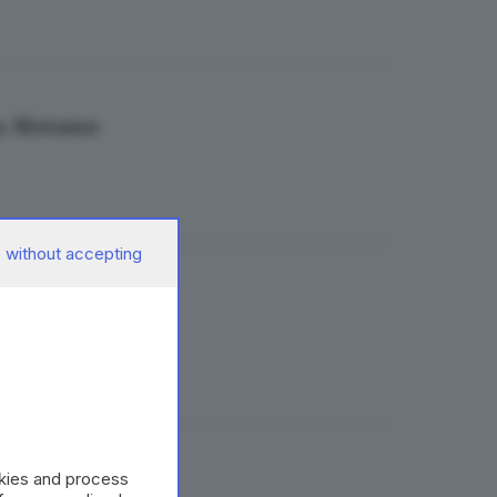
z a Merano
 without accepting
okies and process