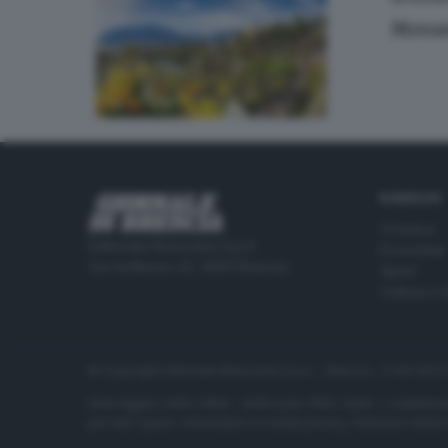
Meran
RUBRICHE
Cronaca
Editoriale Bresciana S.p.A.
Economia
Via Solferino 22, 25121 Brescia
Sport
Cultura e 
© Copyright Editoriale Bresciana S.p.A. - Brescia - P.IVA 00
ISSN digital: 2499-099X - ISSN carta: 1590-346X - L'adattamen
per tutti i paesi. Informative e moduli privacy. Edizione onlin