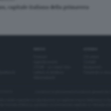
o, capitale italiana della primavera
SERVIZI
AZIENDA
Podcast
Chi siamo
Agenda eventi
Contatti
ZOOM - Le vostre foto
Redazione
Spettacoli
Lettere al direttore
Pubblicità e nec
Abbonamenti
272770173
Condizioni di abbonamento
Condizioni generali del 
to totale o parziale e la riproduzione con qualsiasi mezzo elettronico, in fu
e del Giornale di Brescia, quotidiano di informazione registrato al Tribunale 