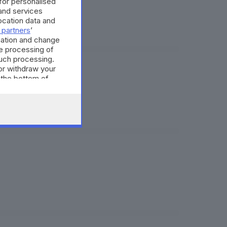
 for personalised
and services
cation data and
 partners
’
mation and change
e processing of
such processing.
or withdraw your
ery
 the bottom of