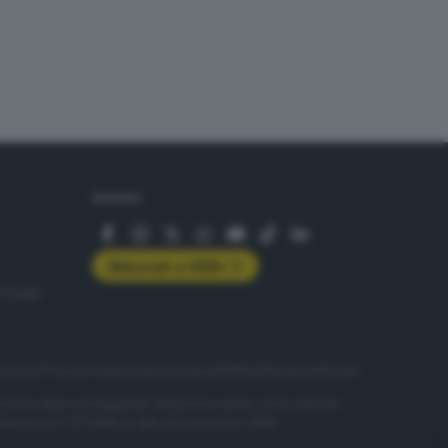
SEGUICI
Abbonati a GDB+
rologie
servizio
Privacy
Cookie policy
Accessibilità
Pubblicità elettorale
nzione della conseguente diffusione online, sono riservati
di Brescia al n° 07/1948 in data 30 novembre 1948.