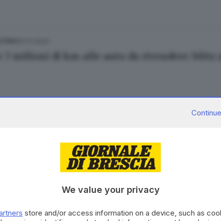
20.01.2020
ESTERO
e 7 milioni di km alle auto da rivendere: blit
Continue
17.09.2019
ESTERO
Adige, neonato senza vita in una scarpata
We value your privacy
22.08.2019
ESTERO
artners
store and/or access information on a device, such as co
si con 33 chili di funghi: mille euro di multa