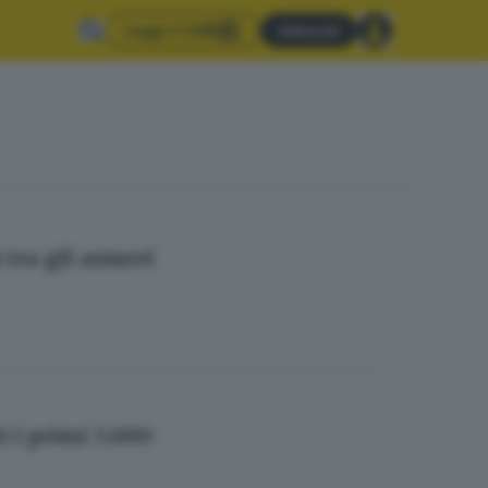
Leggi il GdB
Abbonati
tra gli azzurri
i i primi 3.000