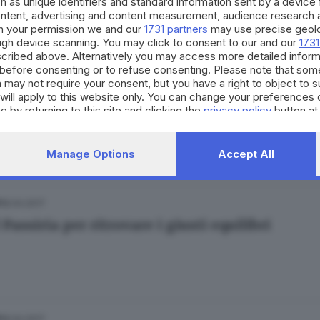
h as unique identifiers and standard information sent by a device
ontent, advertising and content measurement, audience research 
h your permission we and our
1731 partners
may use precise geolo
ough device scanning. You may click to consent to our and our
1731
cribed above. Alternatively you may access more detailed infor
before consenting or to refuse consenting. Please note that som
 may not require your consent, but you have a right to object to 
.09.2017
will apply to this website only. You can change your preferences 
ardino delle meraviglie è a Merano: la fotogall
e by returning to this site and clicking the
privacy policy
button at
Rossi
Manage Options
Accept All
18.04.2017
 Passiria per ritrovare i giusti equilibri
18.04.2017