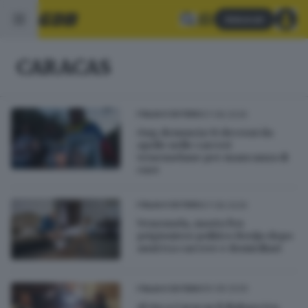
Abbonati
CARACAS
07.08.2026
ITALIA E ESTERO
Ong denuncia 51 decessi da
aprile nelle carceri
venezuelane per mancanza di
cure
07.08.2026
ITALIA E ESTERO
Venezuela, morto l'ex
prigioniero politico Breijo dopo
anni tra carcere e domiciliari
06.08.2026
ITALIA E ESTERO
Al via a Caracas il dialogo tra