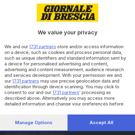
31.07.2026
ITALIA E ESTERO
Venezuela, De Grazia denuncia
nuovi accordi per il controllo
delle miniere illegali
We value your privacy
30.07.2026
ITALIA E ESTERO
We and our
1731 partners
store and/or access information
Venezuela, Rodríguez ringrazia
on a device, such as cookies and process personal data,
l'italiano Rampolla del Tindaro
such as unique identifiers and standard information sent by
dopo i terremoti
a device for personalised advertising and content,
advertising and content measurement, audience research
and services development. With your permission we and
Carica altri articoli
our
1731 partners
may use precise geolocation data and
identification through device scanning. You may click to
consent to our and our
1731 partners
’ processing as
described above. Alternatively you may access more
detailed information and change your preferences before
consenting or to refuse consenting. Please note that some
processing of your personal data may not require your
consent, but you have a right to object to such processing.
Manage Options
Accept All
Your preferences will apply to this website only. You can
Editoriale Bresciana S.p.A.
change your preferences or withdraw your consent at any
Via Solferino 22, 25121 Brescia