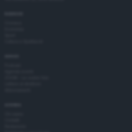
time by returning to this site and clicking the
privacy policy
button at the bottom of the webpage.
RUBRICHE
Cronaca
Economia
Sport
Cultura e Spettacoli
SERVIZI
Podcast
Agenda eventi
ZOOM - Le vostre foto
Lettere al direttore
Abbonamenti
AZIENDA
Chi siamo
Contatti
Redazione