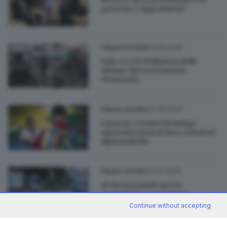
governo e opposizione
03.08.2026
ITALIA E ESTERO
Sale a 6.125 il bilancio delle
vittime dei terremoti in
Venezuela
02.08.2026
ITALIA E ESTERO
Caracas e Santo Domingo
riprenderanno le loro relazioni
diplomatiche
31.07.2026
ITALIA E ESTERO
Al via negoziato per la
transizione tra governo
venezuelano e parte
Continue without accepting
dell'opposizione