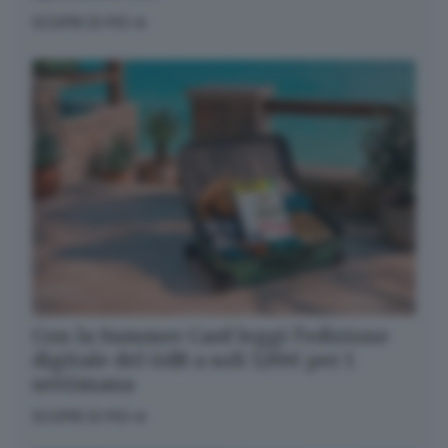
SCOPRI DI PIÙ
Con la Summer Card leggi l’edizione
digitale del GdB a soli 5,99€ per 1
settimana
SCOPRI DI PIÙ