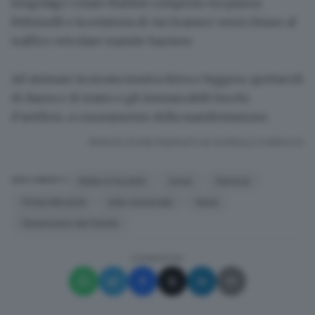
lungolago Cesare Battisti compreso tra piazza
Feltrinelli e la rotatoria di via Gramsci verrà chiuso al
traffico veicolare tramite barriere.
Ad animare la serata musica lirica e leggera, spettacoli
di danza e di teatro e gli immancabili
fuochi
d'artificio
, a coronamento della manifestazione.
RIPRODUZIONE RISERVATA © GIORNALE DI BRESCIA
Notte d'incanto
rinvio
Genova
ARGOMENTI
Ponte Morandi
lutto nazionale
festa
Desenzano del Garda
CONDIVIDI