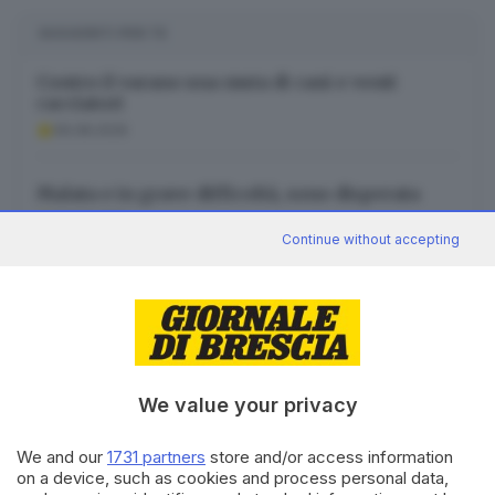
SUGGERITI PER TE
Contro il varano una muta di cani e venti
cacciatori
06.08.2026
Malata e in grave difficoltà, sono disperata
06.08.2026
Continue without accepting
I cassonetti e certe regole non troppo chiare
06.08.2026
We value your privacy
We and our
1731 partners
store and/or access information
Canale WhatsApp GDB
on a device, such as cookies and process personal data,
Breaking news in tempo reale