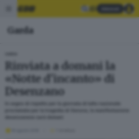
Abbonati
Garda
GARDA
Rinviata a domani la
«Notte d'incanto» di
Desenzano
In segno di rispetto per la giornata di lutto nazionale
proclamata per la tragedia di Genova, la manifestazione
desenzanese sarà domani
18 agosto 2018
1
' di lettura