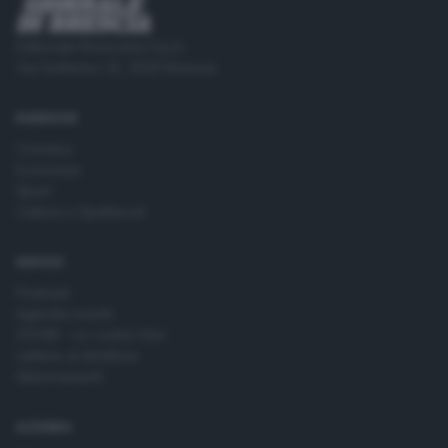
Editoriale Bresciana S.p.A.
Via Solferino 22, 25121 Brescia
RUBRICHE
Cronaca
Economia
Sport
Cultura e Spettacoli
SERVIZI
Podcast
Agenda eventi
ZOOM - Le vostre foto
Lettere al direttore
Abbonamenti
AZIENDA