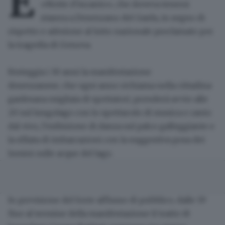
È
«
Notte d'incanto
», che doveva tenersi
stasera a
Desenzano del Garda
, in segno di
rispetto e adesione al lutto nazionale proclamato per
la tragedia di Genova.
Festeggia i
30 anni
la manifestazione
desenzanese, che ogni anno richiama nella cittadina
gardesana migliaia di spettatori, prenderà avvio alle
20 sul lungolago con lo spettacolo di
musica e canto
dal vivo
, l’esibizione di danza sul palco galleggiante e
la
sfilata di imbarcazioni
con la suggestiva posa dei
lumini sulle acque del lago.
In previsione del forte afflusso di pubblico, dalle 19
fino al termine della manifestazione il tratto di