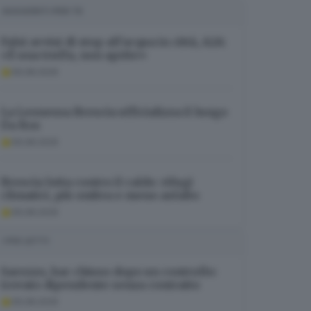
SUGGERITI PER TE
Falsi avvisi di stop all’acqua in città, A2A:
«È una truffa, non aprite»
06.08.2026
La Leonessa Brescia ufficializza il lungo
Da Ros
06.08.2026
Brescia lotta contro il caldo: rifugi
climatici, più ombra e meno asfalto
06.08.2026
I PIÙ LETTI
Sarezzo, bar chiuso dopo un controllo:
trovato dipendente senza contratto
06.08.2026