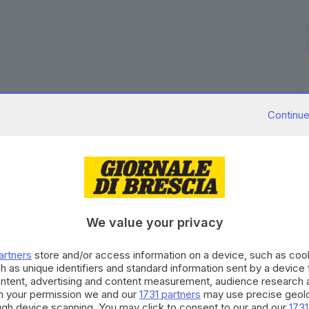
Continue
n
il prossimo Dpcm
, non ci spieghiamo per quale
he svolgono la propria attività quasi esclusivamente
ermini di data di riapertura, alle fiere e ai congressi
revista per luglio
. Lo dice Aldo Maria Vigevani, ad di
ti e 10mila occupati nelle aziende dell'indotto del
nte dell'economia italiana».
We value your privacy
denza per le riaperture, i Parchi verrebbero ritenuti
artners
store and/or access information on a device, such as co
sono al chiuso! - accusa -. Tale logica sarebbe
h as unique identifiers and standard information sent by a device
ionale, vedi Inghilterra e Usa, dove i parchi, appunto
ontent, advertising and content measurement, audience research 
h your permission we and our
1731 partners
may use precise geolo
re.
ough device scanning. You may click to consent to our and our
1731