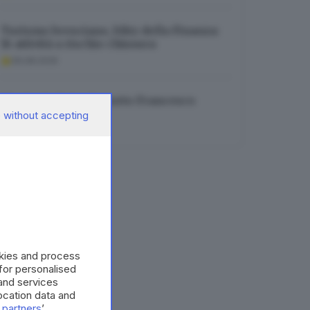
Turismo bresciano, blitz della Finanza:
16 attività a rischio chiusura
06.08.2026
Musica in lutto: è morto Francesco
Guccini
 without accepting
06.08.2026
okies and process
 for personalised
and services
cation data and
 partners
’