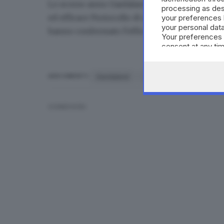
Lo scorso anno Gardaland ha inaugurato la st
processing as des
ed efficace Protocollo di sicurezza non è stato 
your preferences 
your personal data
hanno confermato l'efficacia delle misure a pi
Your preferences 
consent at any tim
the webpage.
Gardaland
Covid
coronavirus
ARGOMENTI
CONDIVIDI