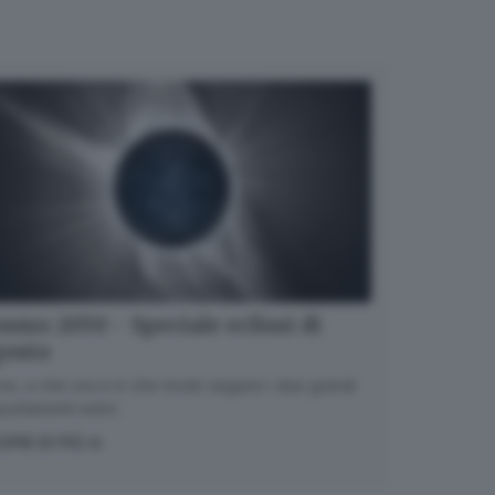
smo 2050 - Speciale eclissi di
gosto
e, a che ora e in che modo seguire i due grandi
untamenti estivi.
OPRI DI PIÙ