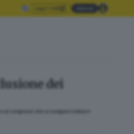
Leggi il GdB
Abbonati
clusione dei
 e ai congressi che si svolgono indoor»