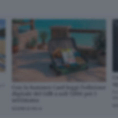
Co
a
 il
Con la Summer Card leggi l’edizione
Dov
digitale del GdB a soli 5,99€ per 1
app
settimana
SC
SCOPRI DI PIÙ