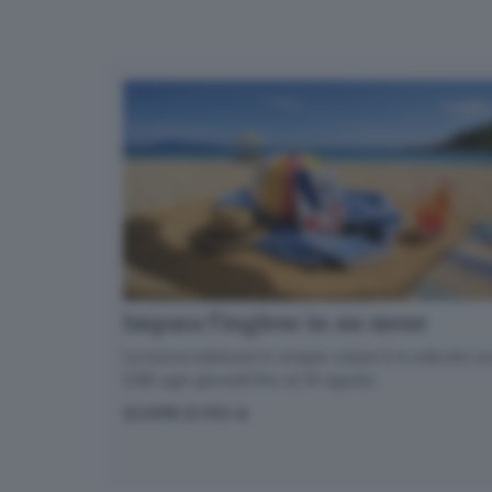
Impara l’inglese in un mese
La nuova edizione in cinque volumi è in edicola con
GdB ogni giovedì fino al 20 agosto
SCOPRI DI PIÙ