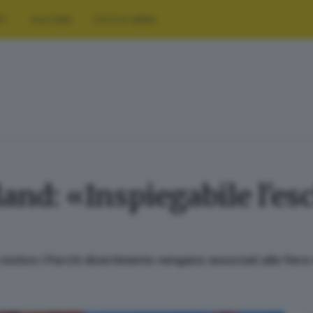
RT
CULTURA
FOTO E VIDEO
and: «Inspiegabile l'es
motivo i Parchi divertimento vengano associati alle fiere