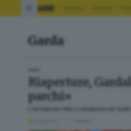
CRONACA
ECONOMIA
SPO
Garda
GARDA
Riaperture, Gardal
parchi»
L'ad Vigevani: «Non ci spieghiamo per quale 
19 aprile 2021
1
' di lettura