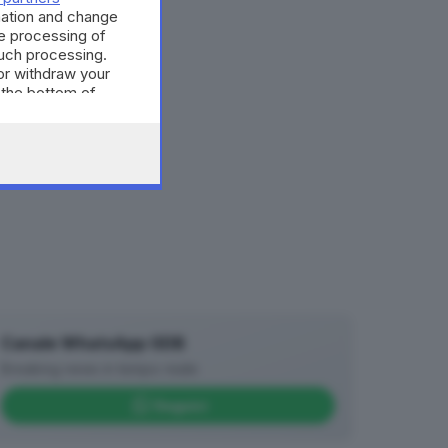
mation and change
e processing of
such processing.
or withdraw your
 the bottom of
Canale WhatsApp GDB
Breaking news in tempo reale
Seguici