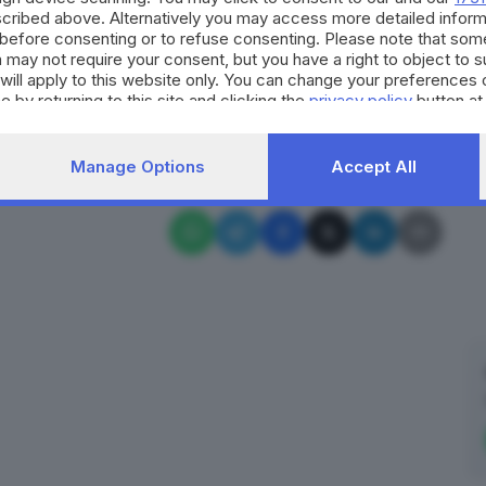
agione addirittura
il 13 giugno
e grazie ad un robusto
cribed above. Alternatively you may access more detailed infor
registrato nessun contagio tra i suoi ospiti, i quali
before consenting or to refuse consenting. Please note that som
 may not require your consent, but you have a right to object to 
ù riprese attraverso migliaia di interviste online».
will apply to this website only. You can change your preferences 
e by returning to this site and clicking the
privacy policy
button at
RIPRODUZIONE RISERVATA © GIORNALE DI BRESCIA
Manage Options
Accept All
riaperture