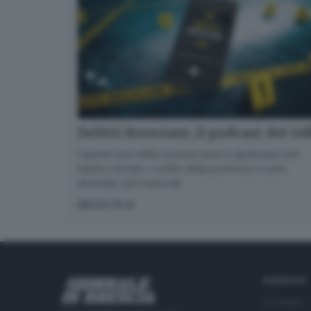
Delitti Bresciani, il podcast del G
I grandi casi della cronaca nera e giudiziaria che
hanno varcato i confini della provincia e sono
diventati casi nazionali
ASCOLTA
RUBRICHE
Cronaca