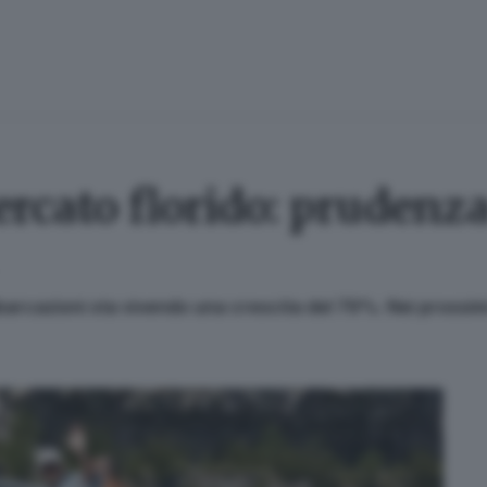
ercato florido: prudenza
imbarcazioni sta vivendo una crescita del 79%. Nei prossi