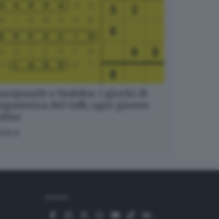
ucipuzzle e Sudoku: i giochi di
igmistica del GdB, ogni giorno
nline
OCA
SEGUICI