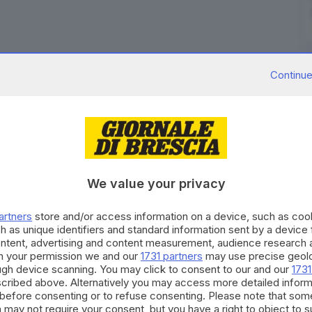
lla crisi, quello della
nautica
: a pochi giorni dal
Continue
di Genova
, chiusosi con un incremento dei visitatori
emestre della bresciana
Bellini Nautica
confermano
 sta vivendo un
ciclo in pieno rimbalzo
, iniziato nel
nato dall'eccellenza raggiunta», si legge nella nota
We value your privacy
mbarcazioni
(nuove ed usate), nel
restauro
e
artners
store and/or access information on a device, such as co
ggio.
h as unique identifiers and standard information sent by a device
 produzione in
crescita del 79% a 8,2 milioni di euro
:
ontent, advertising and content measurement, audience research 
ri a 4,1 milioni di euro, segnano un incremento del 24%.
h your permission we and our
1731 partners
may use precise geolo
ough device scanning. You may click to consent to our and our
1731
endite arriva dalla voce trading, salita a quasi due
cribed above. Alternatively you may access more detailed infor
llo stesso periodo dell'anno precedente. Le altre due
before consenting or to refuse consenting. Please note that som
 may not require your consent, but you have a right to object to 
dentico il giro d'affari.