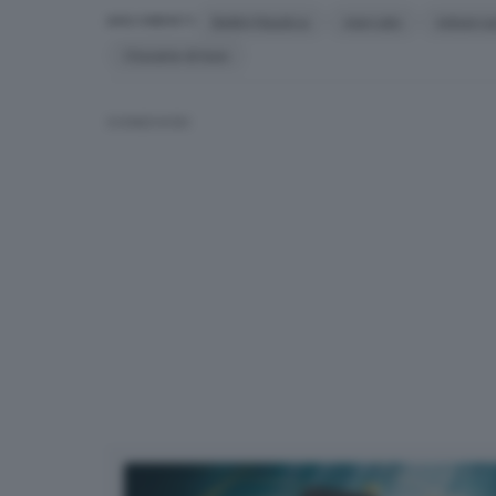
Bellini Nautica
mercato
imbarca
ARGOMENTI
Clusane di Iseo
CONDIVIDI