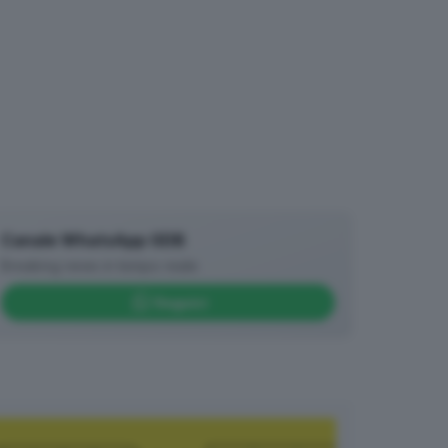
Canale WhatsApp GDB
Breaking news in tempo reale
Seguici