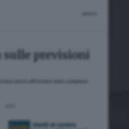
IMPRESE
 sulle previsioni
mi mesi dovrà affrontare temi complessi
ADV