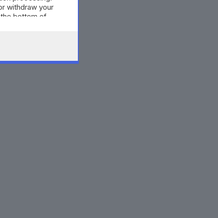
or withdraw your
 the bottom of