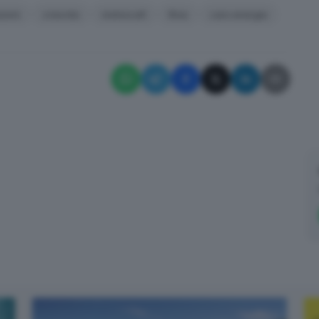
zioni
crescita
motoscafi
Riva
caro energia