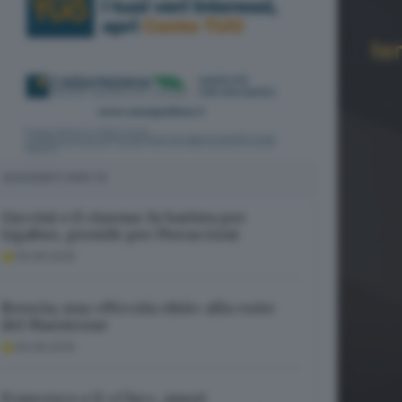
SUGGERITI PER TE
Guccini e il cinema: fu barista per
Ligabue, preside per Pieraccioni
06.08.2026
Brescia, una «Piccola città» alla corte
del Maestrone
06.08.2026
Francesco e il «Che», amori