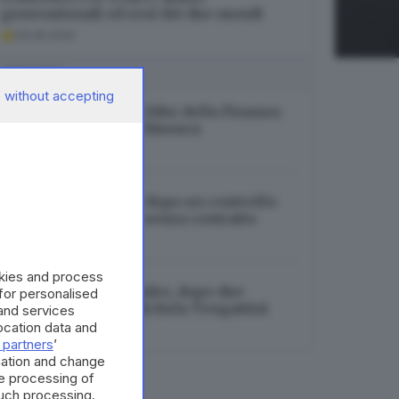
generazionali ed eroi dei due mondi
06.08.2026
I PIÙ LETTI
 without accepting
Turismo bresciano, blitz della Finanza:
16 attività a rischio chiusura
06.08.2026
Sarezzo, bar chiuso dopo un controllo:
trovato dipendente senza contratto
06.08.2026
okies and process
Investita in bici ad Adro, dopo due
 for personalised
settimane muore Michela Tengattini
and services
cation data and
06.08.2026
 partners
’
mation and change
e processing of
such processing.