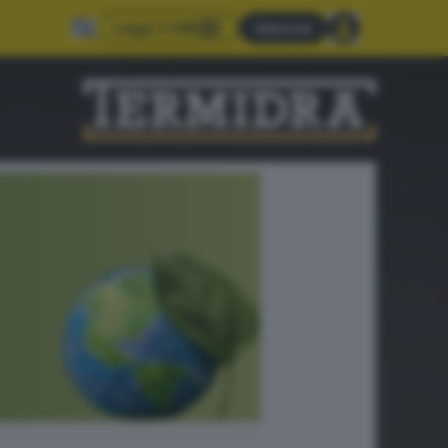
Leggi il GdB
Abbonati