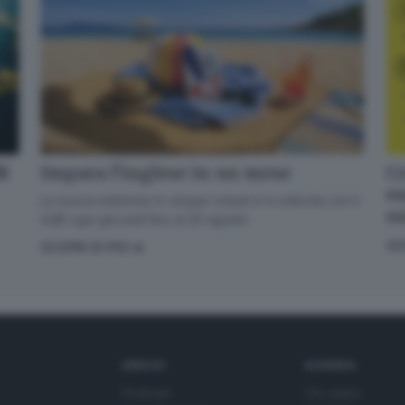
dB
Cr
Impara l’inglese in un mese
en
La nuova edizione in cinque volumi è in edicola con il
o
GdB ogni giovedì fino al 20 agosto
GI
SCOPRI DI PIÙ
SERVIZI
AZIENDA
Podcast
Chi siamo