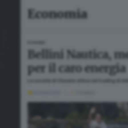
Economia
ECONOMIA
Bellini Nautica, m
per il caro energia
La società di Clusane attiva nel trading di 
03 ottobre 2022
2
' di lettura