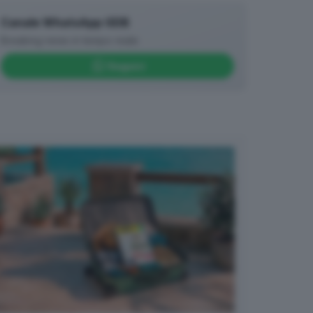
Canale WhatsApp GDB
Breaking news in tempo reale
Seguici