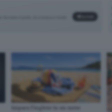
Iscriviti
facciamo il punto, tra cronaca e novità
✕
Impara l’inglese in un mese
Cosa è successo oggi? A metà pomeriggio facciamo il punto, tra