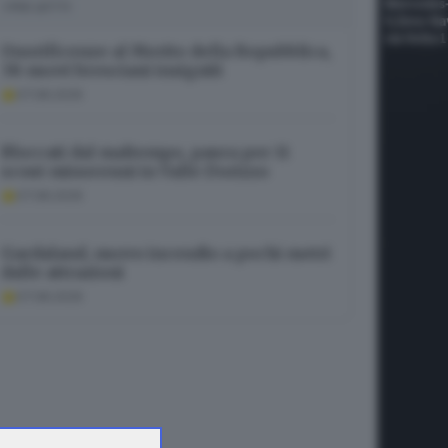
I PIÙ LETTI
Onorificenze al Merito della Repubblica,
38 nuovi bresciani insigniti
07.08.2026
Bloccati dal maltempo, paura per 11
scout minorenni in Valle Dorizzo
07.08.2026
Gardaland, nuovo incendio a pochi metri
dalle attrazioni
07.08.2026