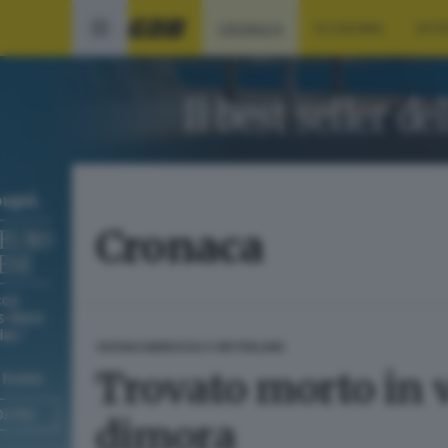
CRONACA
ECONOMIA
SPO
Cronaca
CRONACA
BRESCIA E HINTERLAND
Trovato morto in 
dimora