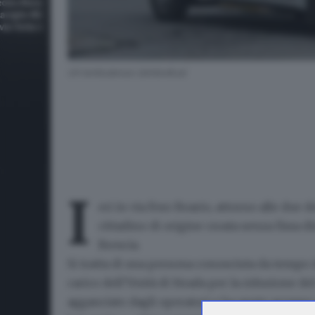
Un'ambulanza (simbolica)
I
eri in via Foro Boario, attorno alle due 
cittadino di origine croata senza fissa 
Brescia.
Si tratta di una
persona conosciuta da tempo da
carico dell’Unità di Strada per la riduzione de
agganciato dagli operatori e ha avuto accesso 