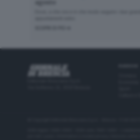
agosto
Dove, a che ora e in che modo seguire i due gran
appuntamenti estivi.
SCOPRI DI PIÙ
RUBRICHE
Cronaca
Editoriale Bresciana S.p.A.
Economia
Via Solferino 22, 25121 Brescia
Sport
Cultura e 
© Copyright Editoriale Bresciana S.p.A. - Brescia - P.IVA 00
ISSN digital: 2499-099X - ISSN carta: 1590-346X - L'adattamen
per tutti i paesi. Informative e moduli privacy. Edizione onlin