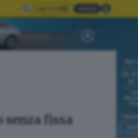
Leggi il GdB
Abbonati
 senza fissa