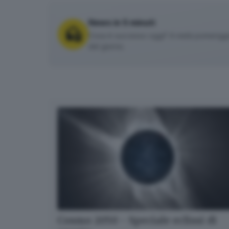
News in 5 minuti
Cosa è successo oggi? A metà pomeriggio 
del giorno.
Cosmo 2050 - Speciale eclissi di