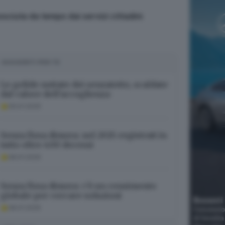
sciuta da tempo dai servizi cittadini
SUGGERITI PER TE
Le gelide nottate dei senzatetto, scaldate
dal calore dell’accoglienza
09.01.2026
Senza fissa dimora: nel 2025 registrati in
tutto oltre 400 decessi
08.01.2026
Senza fissa dimora: c’è un censimento
globale per cercare soluzioni
08.01.2026