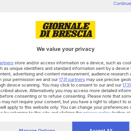
ell’Asst Spedali Civili.
Continue
tto Strada
e, nei mesi scorsi, ricoverato, grazie
. «Tuttavia, aveva scelto di interrompere il percorso
We value your privacy
 globale per cercare soluzioni
artners
store and/or access information on a device, such as co
h as unique identifiers and standard information sent by a device
vi di presa in carico sanitaria, anche attraverso la
ontent, advertising and content measurement, audience research 
er te». Più recentemente era stata nuovamente
h your permission we and our
1731 partners
may use precise geolo
ough device scanning. You may click to consent to our and our
1731
orto dei volontari, per accompagnarlo a una visita
cribed above. Alternatively you may access more detailed infor
ndi conosciuta e seguita, nei limiti consentiti sia
before consenting or to refuse consenting. Please note that som
 may not require your consent, but you have a right to object to 
.
will apply to this website only. You can change your preferences 
e by returning to this site and clicking the
privacy policy
button at
– dichiara l’assessore ai Servizi Sociali Marco
za
. I servizi della città hanno seguito questa persona
Manage Options
Accept All