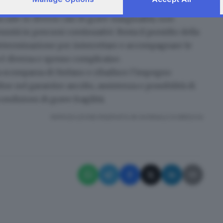
ponendo percorsi sanitari e offrendo possibilità
ccade in diversi casi di grave marginalità, non
ità in percorsi continuativi. Resta il presidio della
 determinazione per intercettare e accompagnare le
a è diversa e spesso complicata».
a scomparsa di Stefano e ribadisce l’impegno
ine nel garantire ascolto, assistenza e possibilità di
ondizioni di grave fragilità.
RIPRODUZIONE RISERVATA © GIORNALE DI BRESCIA