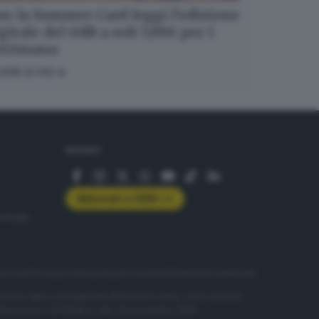
n la Summer Card leggi l’edizione
gitale del GdB a soli 5,99€ per 1
ettimana
OPRI DI PIÙ
SEGUICI
Abbonati a GDB+
rologie
servizio
Privacy
Cookie policy
Accessibilità
Pubblicità elettorale
nzione della conseguente diffusione online, sono riservati
di Brescia al n° 07/1948 in data 30 novembre 1948.