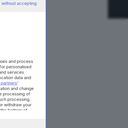
 without accepting
okies and process
 for personalised
and services
cation data and
 partners
’
mation and change
e processing of
such processing.
or withdraw your
 the bottom of