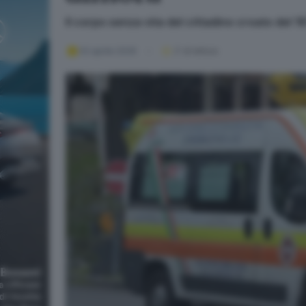
Il corpo senza vita del cittadino croato del 
02 aprile 2026
2
' di lettura