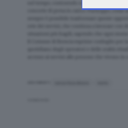
nel tempo, costruendo occasioni di aiuto, pro
concrete di presa in carico. Purtroppo, come a
sempre è possibile trasformare queste opportun
rete dei servizi, che continua a lavorare con
situazioni più fragili, sapendo che ogni stori
Il Comune di Brescia esprime cordoglio per l
quotidiano degli operatori e delle realtà cittad
accesso ai servizi alle persone che vivono in c
senza fissa dimora
morto
ARGOMENTI
CONDIVIDI