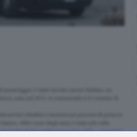
del pomeriggio, è stato trovato morto Stefano, un
dimora, nato nel 1972. A comunicarlo è il Comune di
i servizi cittadini
e inserita nei percorsi di presa in
l danno. «Nel corso degli anni, è stato più volte
ai servizi a bassa soglia presenti in città – comunica