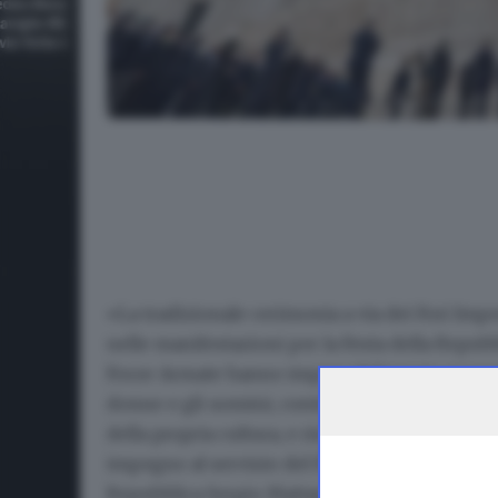
80 anni della Repubblica, le celebrazioni a Roma
«La tradizionale cerimonia a via dei Fori Imper
nelle manifestazioni per la
Festa della Repubb
Forze Armate hanno impeccabilmente espre
donne e gli uomini, contribuendo a rappresen
della propria cultura, e rinnovando, in piena c
impegno al servizio del Paese e della comunit
Repubblica
Sergio Mattarella
in un messaggio 