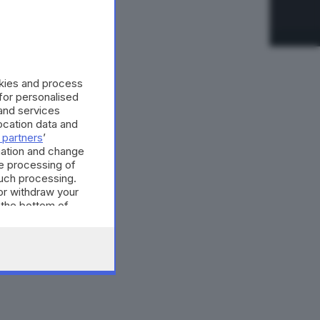
okies and process
 for personalised
and services
cation data and
 partners
’
mation and change
e processing of
such processing.
or withdraw your
 the bottom of