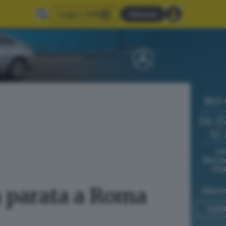
Leggi il GdB
Abbonati
la parata a Roma