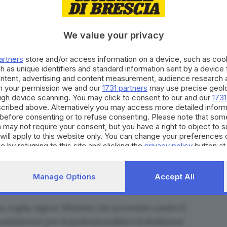
We value your privacy
da nel presente
artners
store and/or access information on a device, such as co
h as unique identifiers and standard information sent by a device
ontent, advertising and content measurement, audience research 
h your permission we and our
1731 partners
may use precise geolo
ndo, caratterizzata da ombre e luci, le donne e gli
ough device scanning. You may click to consent to our and our
1731
onfermano la loro vocazione a concorrere alla
cribed above. Alternatively you may access more detailed infor
li
, essenziali per la crescita e la protezione dei valori
before consenting or to refuse consenting. Please note that som
 may not require your consent, but you have a right to object to 
will apply to this website only. You can change your preferences 
e by returning to this site and clicking the
privacy policy
button at
spegne il calore di piazza Loggia
Manage Options
Accept All
voglia, signor Ministro, far pervenire a tutto il
ngraziamento per la professionalità e la dedizione