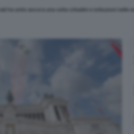
iali ha unito ancora una volta cittadini e istituzioni nelle