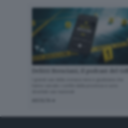
Delitti Bresciani, il podcast del G
I grandi casi della cronaca nera e giudiziaria che
hanno varcato i confini della provincia e sono
diventati casi nazionali
ASCOLTA