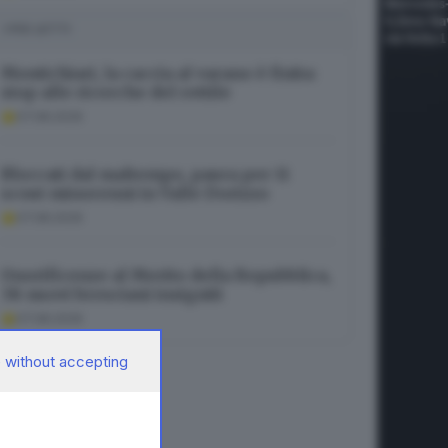
I PIÙ LETTI
Montichiari, la caccia al varano è finita:
stop alle ricerche del rettile
07.08.2026
Bloccati dal maltempo, paura per 11
scout minorenni in Valle Dorizzo
07.08.2026
Onorificenze al Merito della Repubblica,
38 nuovi bresciani insigniti
07.08.2026
 without accepting