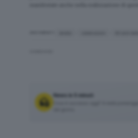
manifestate anche nella realizzazione di ques
diretta
celebrazioni
80 anni del
ARGOMENTI
CONDIVIDI
News in 5 minuti
Cosa è successo oggi? A metà pomeriggio 
del giorno.