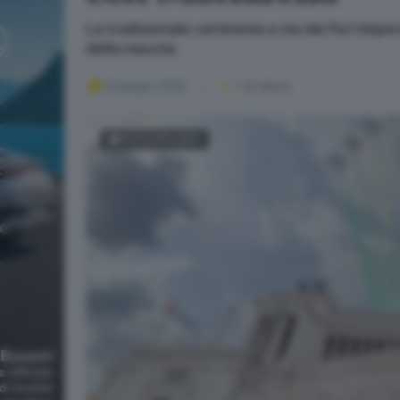
La tradizionale cerimonia a via dei Fori Imper
della nascita
02 giugno 2026
1
' di lettura
FOTOGALLERY