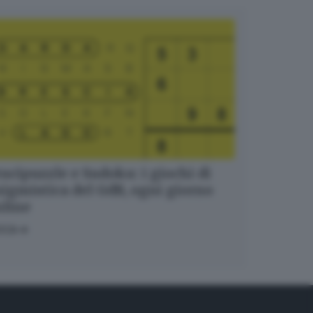
ucipuzzle e Sudoku: i giochi di
igmistica del GdB, ogni giorno
nline
OCA