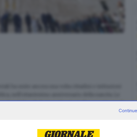
10
foto
iali ha unito ancora una volta cittadini e istituzioni
lica
, nell'ottantesimo anniversario della nascita. Le
sso
lo spirito e le forti motivazioni
che ne animano le
Continue
tare un popolo orgoglioso della propria storia e
oerenza con il dettato costituzionale, il loro
à internazionale». Lo scrive il presidente della
al ministro della Difesa Guido Crosetto al termine