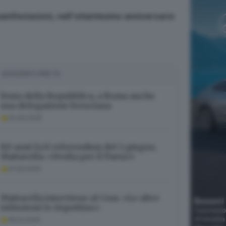
 manifestazioni, nell'ottantesimo anniversario
SUGGERITI PER TE
Festa della Repubblica, a Roma anche
una delegazione bresciana
02.06.2026
80 anni fa il referendum del 2 giugno,
Mattarella: «Svolta per il Paese»
01.06.2026
Mattarella interviene al Csm: «Le altre
istituzioni lo rispettino»
18.02.2026