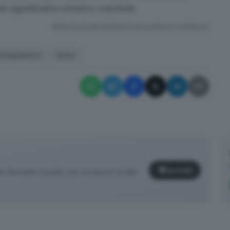
to significativo evento», conclude.
RIPRODUZIONE RISERVATA © GIORNALE DI BRESCIA
la Repubblica
Roma
Iscriviti
facciamo il punto, tra cronaca e novità