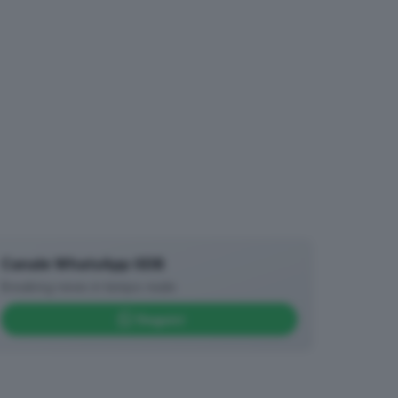
Canale WhatsApp GDB
Breaking news in tempo reale
Seguici