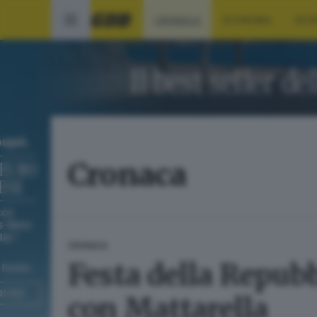
CRONACA
ECONOMIA
SPO
Cronaca
CRONACA
Festa della Repubb
con Mattarella