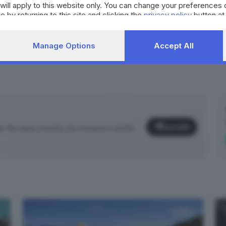
will apply to this website only. You can change your preferences 
ontromano
Flero
e by returning to this site and clicking the
privacy policy
button at
Manage Options
Accept All
Iscriviti
facciamo il punto, tra cronaca e novità