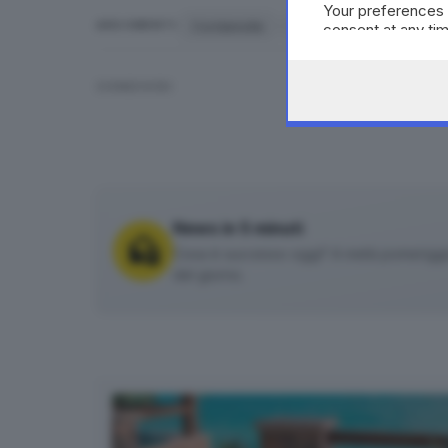
Your preferences 
Cordamolle
auto contromano
c
ARGOMENTI
consent at any tim
the webpage.
CONDIVIDI
News in 5 minuti
Cosa è successo oggi? A metà pomeriggio 
del giorno.