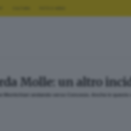
RT
CULTURA
FOTO E VIDEO
da Molle: un altro inci
e Montichiari andando verso Concesio. Anche in questo cas