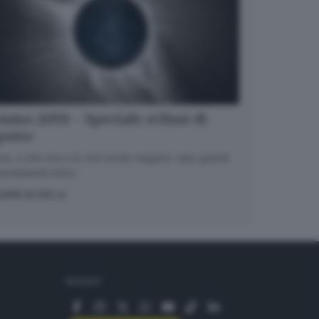
smo 2050 - Speciale eclissi di
gosto
e, a che ora e in che modo seguire i due grandi
untamenti estivi.
OPRI DI PIÙ
SEGUICI