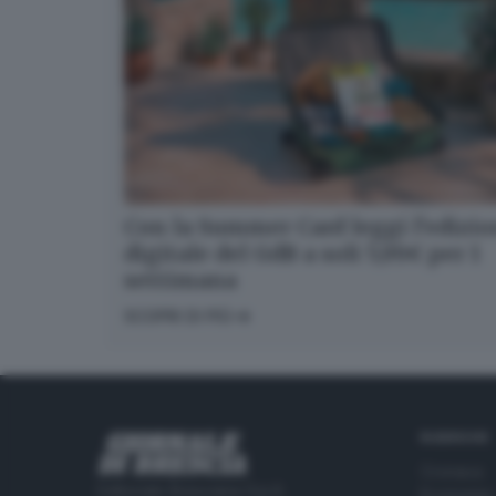
Con la Summer Card leggi l’edizi
digitale del GdB a soli 5,99€ per 1
settimana
SCOPRI DI PIÙ
RUBRICHE
Cronaca
Editoriale Bresciana S.p.A.
Economia