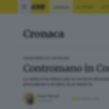
CRONACA
ECONOMIA
SPO
Cronaca
CRONACA
BRESCIA E HINTERLAND
Contromano in Cor
La vettura ha imboccato la corsia in direzion
precedente è di meno di un mese fa
Paolo Bertoli
09 ottobre 2025
Giornalista