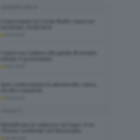
SUGGERITI PER TE
Contromano in Corda Molle causa un
incidente, feriti lievi
12.09.2025
Contro un camion alla guida di un’auto
rubata: è gravissimo
18.07.2025
Auto contromano in autostrada: cause,
rischi e sanzioni
12.09.2025
I PIÙ LETTI
Identificato il cadavere nel lago: è un
37enne residente nel Bresciano
06.08.2026