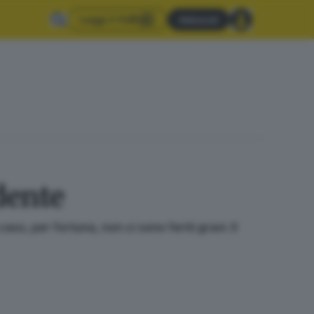
Leggi il GdB
Abbonati
dente
o, per fortuna, non ci sono feriti gravi. Il