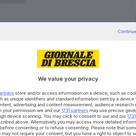
ledibrescia.it
Continue
scorso 12 settembre
un'altra auto contromano in
idente. Una Bmw è finita
contro un camion all'altezza
We value your privacy
ne Montichiari andando verso Concesio. Anche in
vi.
artners
store and/or access information on a device, such as co
h as unique identifiers and standard information sent by a device
rché la vettura
abbia potuto trovarsi sul raccordo
ontent, advertising and content measurement, audience research 
no le valutazioni sulle condizioni psicofisiche del
h your permission we and our
1731 partners
may use precise geolo
ough device scanning. You may click to consent to our and our
1731
rsi distratto per qualche motivo.
cribed above. Alternatively you may access more detailed infor
before consenting or to refuse consenting. Please note that som
RIPRODUZIONE RISERVATA © GIORNALE DI BRESCIA
 may not require your consent, but you have a right to object to 