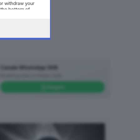
or withdraw your
 the bottom of
Canale WhatsApp GDB
Breaking news in tempo reale
Seguici