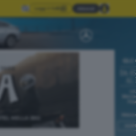
Leggi il GdB
Abbonati