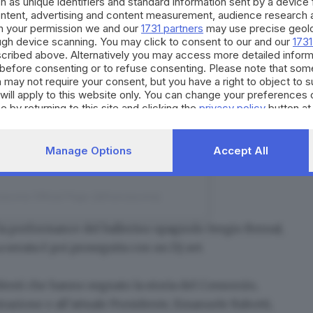
h as unique identifiers and standard information sent by a device
gram
ontent, advertising and content measurement, audience research 
h your permission we and our
1731 partners
may use precise geolo
ough device scanning. You may click to consent to our and our
1731
cribed above. Alternatively you may access more detailed infor
before consenting or to refuse consenting. Please note that som
 may not require your consent, but you have a right to object to 
will apply to this website only. You can change your preferences 
e by returning to this site and clicking the
privacy policy
button at
Manage Options
Accept All
acorta Official Page (@franciacorta)
 la performance del ballerino spagnolo
Sergio Bernal
,
La serata è poi proseguita con un
Dj set
.
denti che hanno segnato la storia del Consorzio,
azione e all’attuale Presidente,
Emanuele Rabotti
,