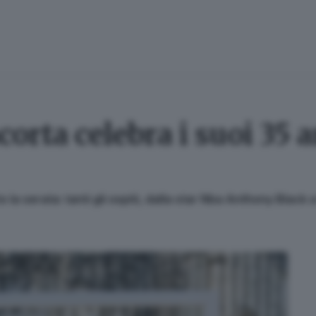
orta celebra i suoi 35 
o la serata: tanti gli ospiti, dalla star Nba Anthony Blac