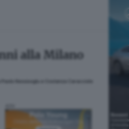
anni alla Milano
k a Paolo Kessisoglu e Costanza Caracciolo
ADV