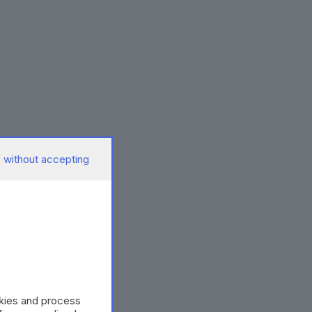
 without accepting
okies and process