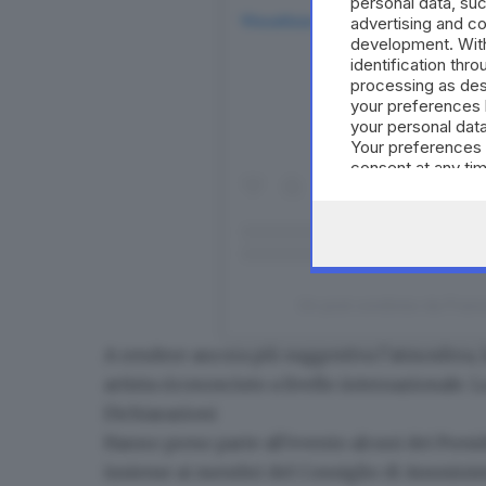
personal data, suc
Visualizza questo post su Insta
advertising and c
development. Wit
identification thr
processing as des
your preferences 
your personal data
Your preferences 
consent at any tim
the webpage.
Un post condiviso da Franci
A rendere ancora più suggestiva l’atmosfera,
artista riconosciuto a livello internazionale. 
Dichiarazioni
Hanno preso parte all’evento alcuni dei Presi
insieme ai membri del Consiglio di Amministr