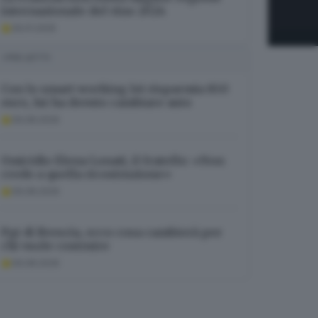
internazionale del vino 2024
29.01.2025
I PIÙ LETTI
Con lo smart working lei risparmia 850
euro, lui ha dovuto cambiare auto
09.08.2026
Omicidio Elena Lonati, il fratello: «Non
credo a quella ricostruzione»
09.08.2026
Pgt di Brescia, ecco cosa cambierà per
chi vuole costruire
09.08.2026