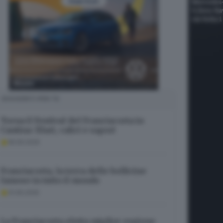
SUGGERITI PER TE
Torna il Festival del Franciacorta in
Cantina: filari, calici e sapori
18.09.2025
Franciacorta, la terra delle bollicine
famose in tutto il mondo
31.05.2025
La Franciacorta eletta miglior regione