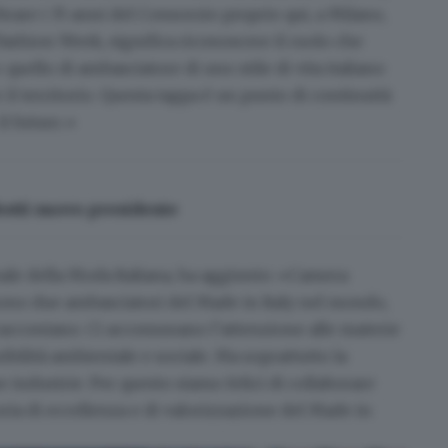
rare i 35 anni del Consorzio proprio qui, a Milano,
ashion Week, significa riconoscere il ruolo che
quello di ambasciatore di uno stile di vita italiano
 il territorio. Questa tappa è un punto di continuità
il futuro.»
otti nuovo presidente
ale della Moda Italiana, ha aggiunto: «Camera
 sono due
ambasciatori del Made in Italy
nel mondo,
a raccontano. Ci accomunano l’attenzione alle materie
nibilità ambientale e sociale. Ma soprattutto la
 industrie. Per questo siamo felici di collaborare
ria di eccellenza e di valorizzazione del Made in