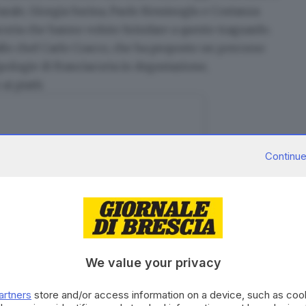
arale
,
Giorgia Surina
,
Paolo Kessisoglu
e
Costanza
iacorta che hanno voluto brindare a questo traguardo.
allo chef
Carlo Cracco
, che ha proposto un percorso
pologie di Franciacorta in degustazione,
i piatti.
Continue
We value your privacy
artners
store and/or access information on a device, such as co