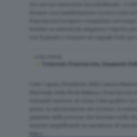
che nel suo intervento ha sottolineato: «Celeb
durante una manifestazione iconica come la F
Franciacorta ha saputo conquistare nel tempo: 
fondato su autenticità, eleganza e rispetto per
con il passato e insieme un segnale forte per 
LEGGI ANCHE
Consorzio Franciacorta, Emanuele Rab
Carlo Capasa
, Presidente della Camera Nazion
Nazionale della Moda Italiana e Franciacorta
entrambi mettono al centro l’alta qualità e l
prime, la valorizzazione dei territori, la soste
passione delle persone che lavorano nelle due
insieme amplificando la narrazione di una sto
Italy.»