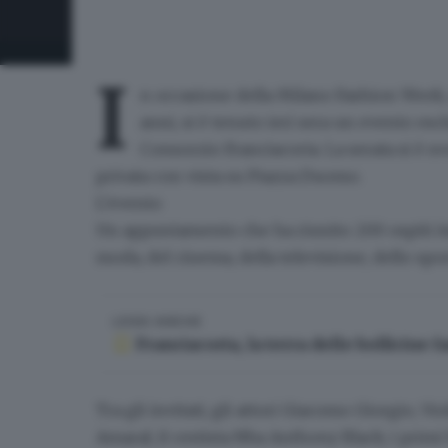
I
n occasione della
Milano Fashion Week
anni, si è tenuto ieri sera un evento es
Consorzio Franciacorta
. La serata si è 
privata con vista su Piazza Duomo.
L’evento
Un appuntamento che ha riunito
200 ospiti
i
moda, del cinema, della televisione, dello spor
LEGGI ANCHE
Franciacorta, la terra delle bollicine 
Tra gli invitati, gli attori
Giacomo Giorgio
,
Vio
Amaral
; il cestista Nba
Anthony Black
; i primi