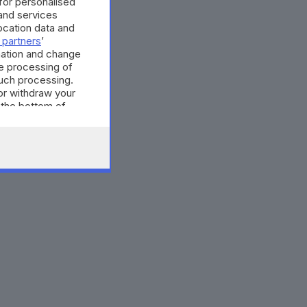
 for personalised
and services
cation data and
 partners
’
mation and change
e processing of
such processing.
or withdraw your
 the bottom of