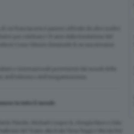
, di cui
Franciacorta
è partner ufficiale da oltre tredici
clusivo per
celebrare i 35 anni dalla fondazione del
svolta in Corso Vittorio Emanuele II, su una terrazza
taliani e internazionali provenienti dai mondi della
t, dell’editoria e dell’enogastronomia.
famose in tutto il mondo
lante Placido
,
Michael Cooper Jr.
,
Giorgia Fasce
e
Gaia
 ballerini del Teatro alla Scala
Virna Toppi
e
Nicola Del