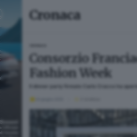
Cronaca
CRONACA
Consorzio Franciac
Fashion Week
Il dinner party firmato Carlo Cracco ha apert
24 giugno 2025
3
' di lettura