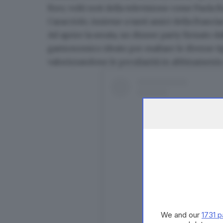
Freo
; volti noti della televisione come
Paola B
Caracciolo
, insieme a tanti amici della Franc
Ad aprire la serata, un dinner party firmato d
gastronomico ideato per esaltare le diverse ti
valorizzandone le peculiarità in abbinamento a
We and our
1731 p