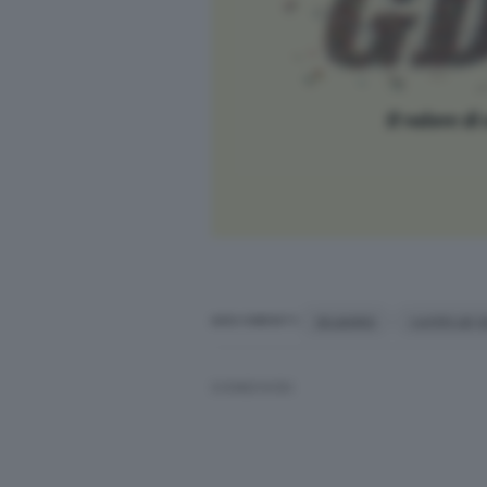
2.086, a quella data,
risultavano 
l’accesso alle prestazioni,
ndr
) e
Da qui la stima, confermata dal di
confronto con le Unità valutative
disabilità
certificati d
ARGOMENTI
CONDIVIDI