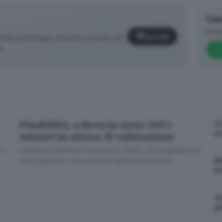
Can
Brea
Iscriviti
età pomeriggio facciamo il punto, tra
o.
re soluzioni © www.giornaledibrescia.it
 per trovare delle soluzioni: «Entro fine anno – spiega il di
bbe portarci
a disporre di ulteriori medici
(legali e non s
ombardia, ad ogni modo,
ne sono previsti 100
. Nell’attesa 
ermine. E siamo in trattativa con la Direzione Welfare del
Ce
Disabilità, a Brescia sono 300 i
on le Asst del territorio per l’uso dei loro locali e l’impi
a
minori in attesa di valutazione
bbiamo costituito
sono al lavoro per smaltire le pratiche
d
Il
Il direttore dell’Inps Francesco Cimino: «Le espleteremo
tipo vengono definiti direttamente "agli atti"».
R
entro agosto», ma si temono ritardi nel servizio
t
tri, anche il Comitato provinciale Inps presieduto da Luigi 
✕
ai vertici Inps e ad Ats Brescia) in cui si evidenzia «
preocc
Nu
nuova procedura sta determinando, soprattutto per la manc
pi
are alle nuove competenze assegnate all’Inps in via esclu