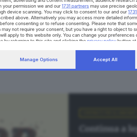
ontent, advertising and content measurement, audience research 
à: ritardi e costi più alti
h your permission we and our
1731 partners
may use precise geolo
ough device scanning. You may click to consent to our and our
1731
cribed above. Alternatively you may access more detailed infor
before consenting or to refuse consenting. Please note that som
 may not require your consent, but you have a right to object to 
riguardava la compilazione e l’invio dei certificati medici in
will apply to this website only. You can change your preferences 
delle Unità valutative di base. In ciascuna di queste Unità
e by returning to this site and clicking the
privacy policy
button at
igure difficili da reperire
. Così nel Bresciano l’Inps per o
a, Chiari e Desenzano.
La Valcamonica è scoperta
, ma si c
Manage Options
Accept All
ospedale di Esine e in prospettiva l’Inps sta valutando di
sabilità, per ora polemiche e disagi
CONTENUTO PER GLI ABBONATI
Cimino, è infatti consapevole della situazione: «Stando ai d
Continua a l
i medici introduttivi (che sono i documenti che fanno partir