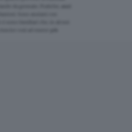
tando da gennaio. Pratiche,
anzi
volazioni. Sono anziani con
 ci sono familiari che, in alcuni
riuscire così ad essere
più