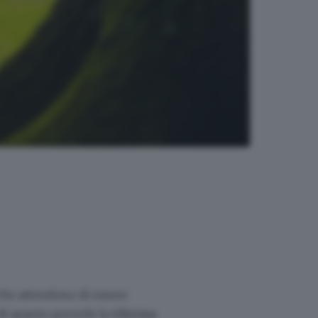
 che attendono di essere
o di quanto prevede la
riforma