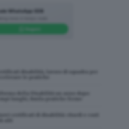
ale WhatsApp GDB
king news in tempo reale
Seguici
rettore – il concorso indetto a
olo). Non sappiamo quanti ne
ci sono stati concessi nuovi fondi
la Regione perché speriamo di
rtificati disabilità, lavoro di squadra per
ego dei loro medici. Nel frattempo
ccelerare le pratiche
ando priorità assoluta ai malati
iforma della Disabilità un anno dopo:
empi lunghi, 8mila pratiche ferme
Ducoli che in aprile ha approvato
upazione per le forti criticità e
ovi certificati di disabilità: ritardi e costi
anza di strutture logistiche e
ù alti
siva».