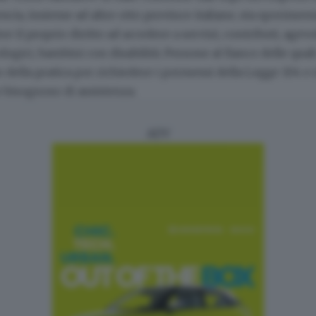
scia, insieme ad altre otto province italiane, sta sperimen
re il proprio diritto ad accedere a servizi, contributi, age
logici, bambini con disabilità. Persone al fianco delle quali
della pratica per richiedere i permessi della Legge 104 e 
o
bisognoso di assistenza.
ADV