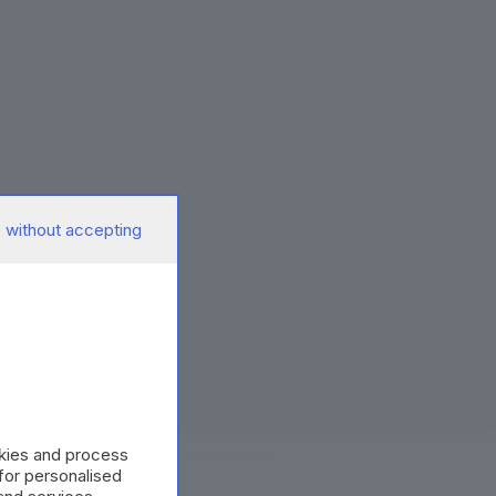
 without accepting
okies and process
 for personalised