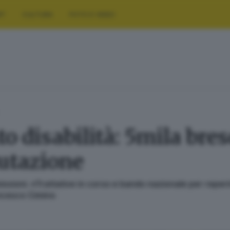
RT
CULTURA
FOTO E VIDEO
 disabilità: 5mila bres
lutazione
sioni. «Trattative in corso e bando nazionale per reperirl
rancesco Cimino