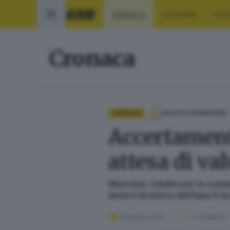
CRONACA
ECONOMIA
SPO
Cronaca
CRONACA
SALUTE E BENESSERE
Accertamento
attesa di va
Mancano i medici per le commis
detto il direttore dell’Inps F
12 giugno 2025
4
' di lettura