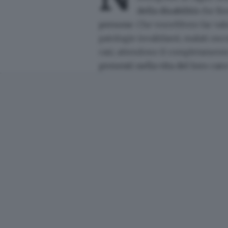
della disabilità
che Bre
persone
. Che vorrebbero far vale
patologie invalidanti, malati onco
casi, attendono il completamento 
presenti nella vita del loro car