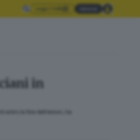
Leggi il GdB
Abbonati
ciani in
i entro la fine dell’anno», ha