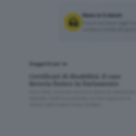
News in 5 minuti
Cosa è successo oggi? A m
cronaca e novità del giorn
L'Inps è al lavoro per trova
Conscio di ciò, l’Inps è al lavoro
livello nazionale dall’Inps dovre
arriveranno nel Bresciano. In L
Suggeriti per te
per stipulare contratti a breve t
Certificati di disabilità: il caso
riuscire a stipulare convenzioni c
Brescia finisce in Parlamento
le Unità valutative di base che a
Sono 5mila i bresciani ancora in attesa di valutazione. 
oncologici. Alcuni casi di questo 
deputato Girelli ha presentato un’interrogazione al
La lettera
ministro della Salute Orazio Schillaci
Il problema sta a cuore tra gli al
un ordine del giorno (poi inviato 
difficoltà
che l’attuazione della 
personale medico legale da dedic