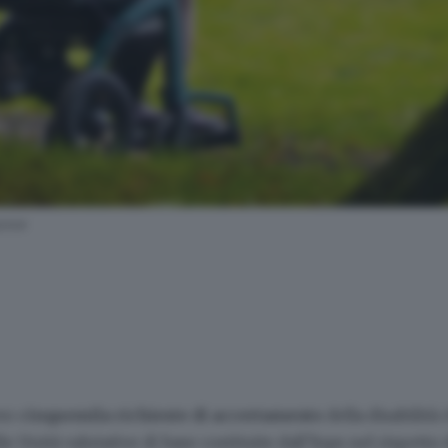
pese
ro
cinquemila richieste di accertamento
della disabilità
le Unità valutative di base costituite dall’Inps nel rispett