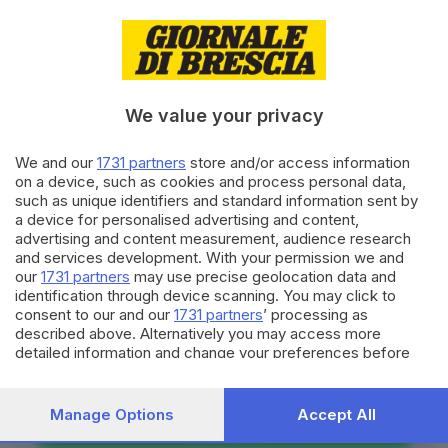
Brescia
09.08.2026
Gardone Riviera, agosto in musica dalla
classica al pop: i concerti
We value your privacy
09.08.2026
We and our
1731 partners
store and/or access information
on a device, such as cookies and process personal data,
Netanyahu respinge il piano Usa su Gaza:
such as unique identifiers and standard information sent by
«Nessuno Stato palestinese»
a device for personalised advertising and content,
09.08.2026
advertising and content measurement, audience research
and services development. With your permission we and
our
1731 partners
may use precise geolocation data and
identification through device scanning. You may click to
consent to our and our
1731 partners
’ processing as
described above. Alternatively you may access more
detailed information and change your preferences before
Canale WhatsApp GDB
consenting or to refuse consenting. Please note that some
processing of your personal data may not require your
Breaking news in tempo reale
consent, but you have a right to object to such processing.
Manage Options
Accept All
Your preferences will apply to this website only. You can
Seguici
change your preferences or withdraw your consent at any