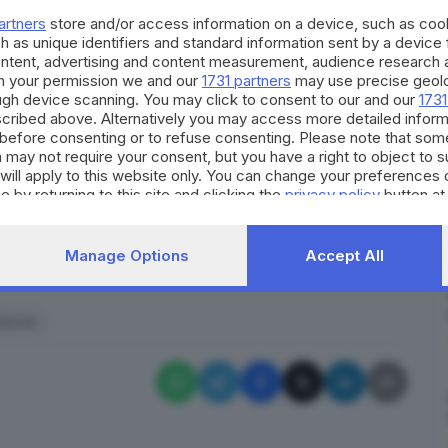
erso il metodo Stamina ideato da Davide Vannoni.
artners
store and/or access information on a device, such as co
Lombardia, ma non hanno detto nulla»
ha spiegato
h as unique identifiers and standard information sent by a device
ontent, advertising and content measurement, audience research 
omanda alla Corte presieduta dal giudice Diamante
h your permission we and our
1731 partners
may use precise geolo
 la terapia Stamina all'ospedale di Brescia e oggi
ough device scanning. You may click to consent to our and our
1731
cribed above. Alternatively you may access more detailed infor
before consenting or to refuse consenting. Please note that som
rano stati sottoposti a terapia Stamina, si sono
 may not require your consent, but you have a right to object to 
will apply to this website only. You can change your preferences 
la Salute, Regione Lombardia e Medina democratica e
e by returning to this site and clicking the
privacy policy
button at
quattro imputati bresciani
risarcimento per quasi sei
Manage Options
Accept All
RIPRODUZIONE RISERVATA © GIORNALE DI BRESCIA
rescia