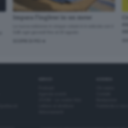
Cr
Impara l’inglese in un mese
en
La nuova edizione in cinque volumi è in edicola con il
o
GdB ogni giovedì fino al 20 agosto
di
GI
SCOPRI DI PIÙ
SERVIZI
AZIENDA
Podcast
Chi siamo
Agenda eventi
Contatti
ZOOM - Le vostre foto
Redazione
Spettacoli
Lettere al direttore
Pubblicità e nec
Abbonamenti