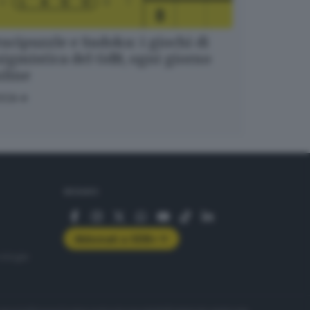
ucipuzzle e Sudoku: i giochi di
igmistica del GdB, ogni giorno
nline
OCA
SEGUICI
Abbonati a GDB+
rologie