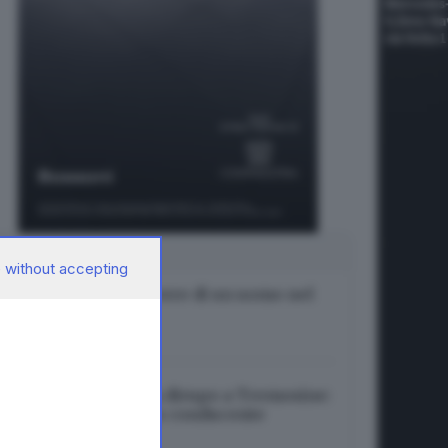
SUGGERITI PER TE
 without accepting
Recuperato il cadavere di un uomo nel
lago di Garda
06.08.2026
Auto precipita in un dirupo a Tremosine:
soccorritori salvano conducente
06.08.2026