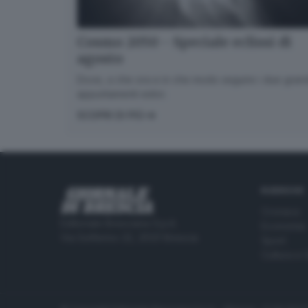
Cosmo 2050 - Speciale eclissi di
agosto
Dove, a che ora e in che modo seguire i due gran
appuntamenti estivi.
SCOPRI DI PIÙ
RUBRICHE
Cronaca
Editoriale Bresciana S.p.A.
Economia
Via Solferino 22, 25121 Brescia
Sport
Cultura e 