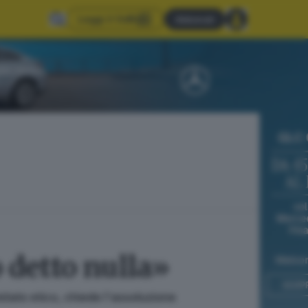
Leggi il GdB
Abbonati
 detto nulla»
mitato etico, chiede l'assoluzione