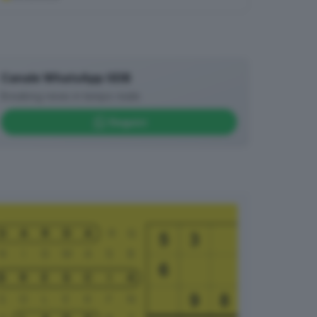
Canale WhatsApp GDB
Breaking news in tempo reale
Seguici