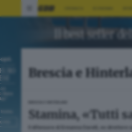
CRONACA
ECONOMIA
SPO
Brescia e Hinter
BRESCIA E HINTERLAND
Stamina, «Tutti s
Il difensore di Ermanna Darelli, ex direttore 