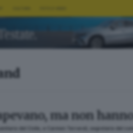
RT
CULTURA
FOTO E VIDEO
land
apevano, ma non hanno
sanitario del Civile, e Carmen Terraroli, segretario del co