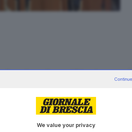
n c'è una sola prova di responsabilità»: così
Continue
orso della nuova udienza del
processo Stamina
in
il difensore di
Ermanna Derelli
, ex direttore sanitario
retaria del comitato etico, per le quali
il pubblico
o la condanna a tre anni
per il reato di associazione a
trazione di medicinali guasti in modo pericoloso per
e nove mesi per gli altri due imputati bresciani, il
We value your privacy
esponsabile del laboratorio dove avvenivano le