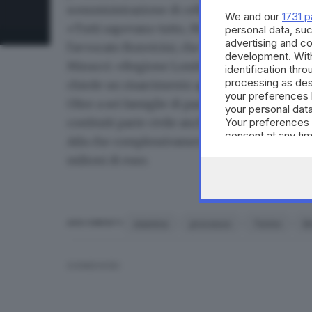
somministrazione di cellule staminali attrav
We and our
1731 p
«Tutti sapevano tutto, Ministero e Regione 
personal data, suc
advertising and c
l'avvocato Bonvicini, che ha poi posto una d
development. Wit
Minucci: «Regione Lombardia aveva autorizzato
identification thr
processing as des
chiede un risarcimento agli imputati?».
your preferences 
Oltre a sei famiglie di pazienti che al Civile e
your personal data
Your preferences 
costituiti parte civile anche il Ministero del
consent at any tim
Aifa che complessivamente hanno chiesto ai 
the webpage.
milioni di euro
.
stamina
processo
Torino
B
ARGOMENTI
CONDIVIDI