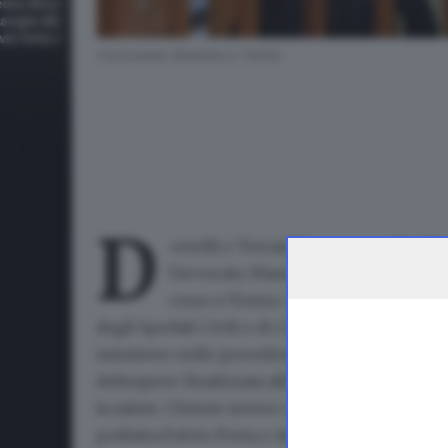
Il processo Stamina a Torino
D
«
erelli e Terraroli vanno assolte
. No
l'avvocato Massimo Bonvicini nel c
corso a Torino. Il legale bresciano è 
degli Spedali Civili e di
Carmen Terraroli
, seg
ministero nelle precedenti udienze ha chiest
delinquere finalizzata alla truffa e somminis
la salute.
Chieste invece condanne
a due anni 
pediatra Fulvio Porta e Arnalda Lanfranchi, r