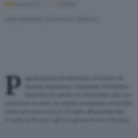
18 ottobre 2022
1
' di lettura
PAPA FRANCESCO TELEFONA AL VESCOVO
P
apa Francesco ha telefonato al vescovo di
Brescia
, Pierantonio Tremolada. Il Pontefice
domenica 16 ottobre si è informato sulle sue
condizioni di salute, in seguito al
trapianto di midollo
osseo
ricevuto lo scorso 20 luglio all’ospedale San
Gerardo di Monza, e gli ha espresso la sua vicinanza.