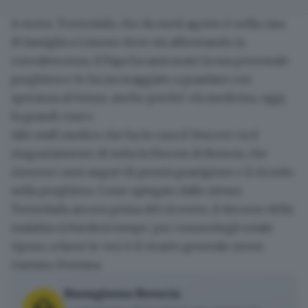
A mons. Tremolada, che da metà agosto è nella casa
di famiglia a Lissone dove
sta affrontando la
convalescenza
, il Papa ha assicurato la sua personale
preghiera e lo ha incoraggiato a guardare con
speranza al futuro, anche perché «la medicina, oggi,
fa grandi cose».
Allo staff medico che ha in cura il Vescovo va il
ringraziamento di tutta la Diocesi di Brescia, che
rinnova i suoi auguri di pronta guarigione e il ricordo
nella preghiera. Come spiegato dallo stesso
Tremolada ancora prima del ricovero, il decorso della
malattia richiederà tempo: per consentirgli totale
riposo, a farne le veci è il vicario generale mons.
Gaetano Fontana.
Buongiorno Brescia