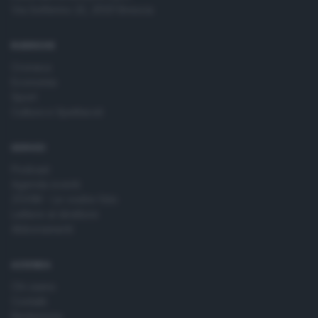
Via Solferino 22, 25121 Brescia
RUBRICHE
Cronaca
Economia
Sport
Cultura e Spettacoli
SERVIZI
Podcast
Agenda eventi
ZOOM - Le vostre foto
Lettere al direttore
Abbonamenti
AZIENDA
Chi siamo
Contatti
Redazione