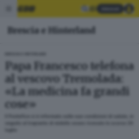
Abbonati
Brescia e Hinterland
BRESCIA E HINTERLAND
Papa Francesco telefona
al vescovo Tremolada:
«La medicina fa grandi
cose»
Il Pontefice si è informato sulle sue condizioni di salute, in
seguito al trapianto di midollo osseo ricevuto lo scorso 20
luglio