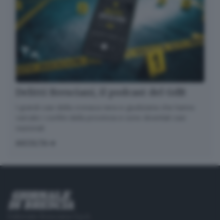
Delitti Bresciani, il podcast del GdB
I grandi casi della cronaca nera e giudiziaria che hanno
varcato i confini della provincia e sono diventati casi
nazionali
ASCOLTA
Editoriale Bresciana S.p.A.