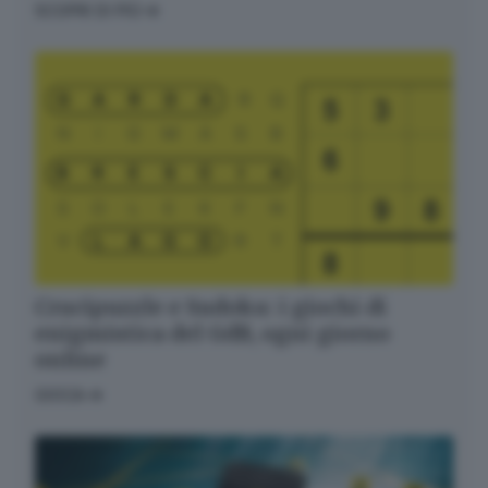
SCOPRI DI PIÙ
Crucipuzzle e Sudoku: i giochi di
enigmistica del GdB, ogni giorno
online
GIOCA