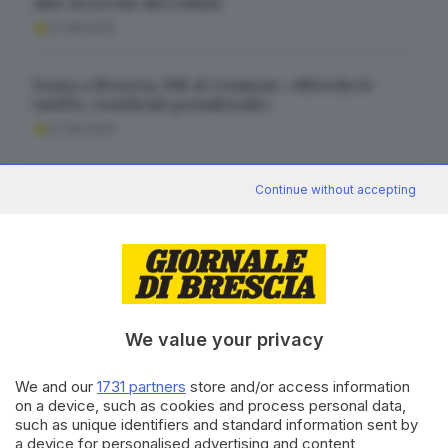
alle ricerche del rettile
provincia e non solo.
07.08.2026
Email*
Sosta a Brescia, FdI al Comune: «Riveda le
tariffe, residenti penalizzati»
07.08.2026
Quando invii il modulo, controlla la tua inbox per
confermare l'iscrizione
All’oratorio di San Carlo di Rezzato sempre più
Continue without accepting
persone chiedono un pasto
Informativa ai sensi dell’articolo 13 del
07.08.2026
Regolamento UE 2016/679 o GDPR*
Alla mail registrata verranno inviati periodicamente
messaggi di posta elettronica contenenti le ultime notizie.
Potrà interrompere in ogni momento l'invio seguendo le
istruzioni che troverà in ogni messaggio.
Clicca qui per
l'informativa estesa
We value your privacy
Canale WhatsApp GDB
Accetta ed iscriviti
We and our
1731 partners
store and/or access information
Breaking news in tempo reale
on a device, such as cookies and process personal data,
such as unique identifiers and standard information sent by
Seguici
a device for personalised advertising and content,