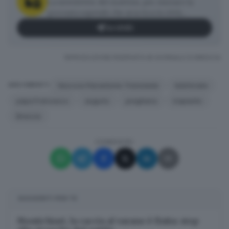
La newsletter del mattino, per iniziare la
giornata sapendo che aria tira in città,
provincia e non solo.
Iscriviti
RIPRODUZIONE RISERVATA © GIORNALE DI BRESCIA
Vescovo Pierantonio Tremolada
telefonata
ARGOMENTI
papa Francesco
augurio
preghiera
trapianto
Brescia
CONDIVIDI
✕
La newsletter del
SUGGERITI PER TE
mattino, per iniziare la
giornata sapendo che
Montichiari, la caccia al varano è finita: stop
aria tira in città,