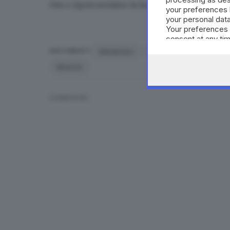
Om
e ripercorriamo la lunga storia che lega B
your preferences 
your personal data
Your preferences 
consent at any tim
the webpage.
Velodromo
danneggiato
campion
ARGOMENTI
Brescia
CONDIVIDI