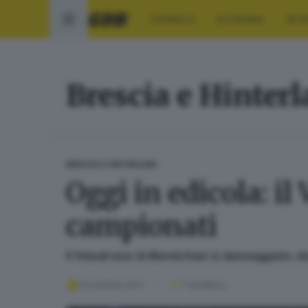
CRONACA
ECONOMIA
SPO
Brescia e Hinter
BRESCIA E HINTERLAND
Oggi in edicola: il
campionati
Il Velodromo di Montichiari è danneggiato: do
03 ottobre 2017
1
' di lettura