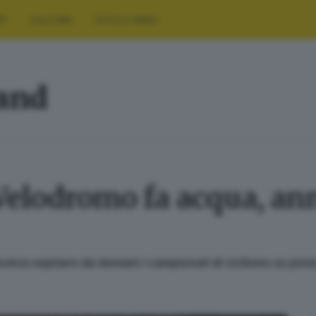
RT
CULTURA
FOTO E VIDEO
land
 Velodromo fa acqua, ann
veva ospitare da domani i campionati di ciclismo su pista.