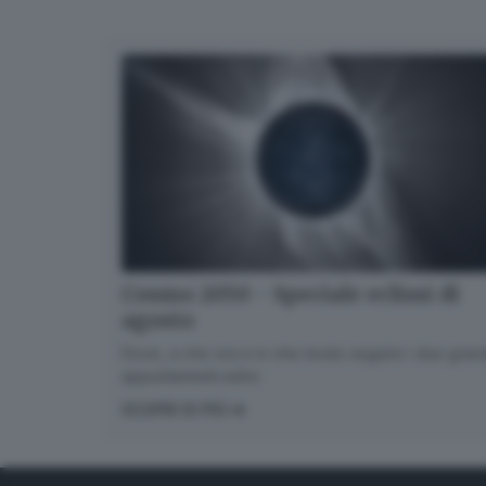
Cosmo 2050 - Speciale eclissi di
agosto
Dove, a che ora e in che modo seguire i due gran
appuntamenti estivi.
SCOPRI DI PIÙ