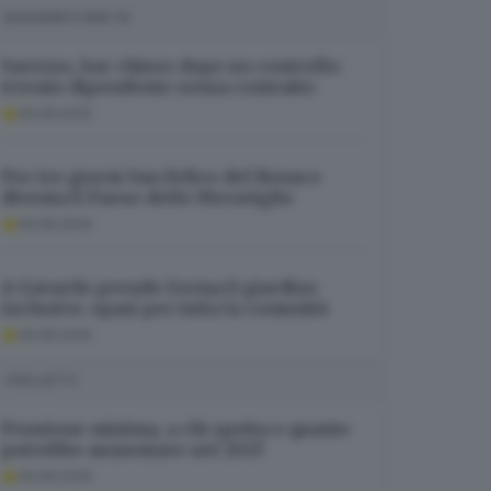
SUGGERITI PER TE
Sarezzo, bar chiuso dopo un controllo:
trovato dipendente senza contratto
06.08.2026
Per tre giorni San Felice del Benaco
diventa il Paese delle Meraviglie
06.08.2026
A Gavardo prende forma il giardino
inclusivo: spazi per tutta la comunità
06.08.2026
I PIÙ LETTI
Pensione minima, a chi spetta e quanto
potrebbe aumentare nel 2027
06.08.2026