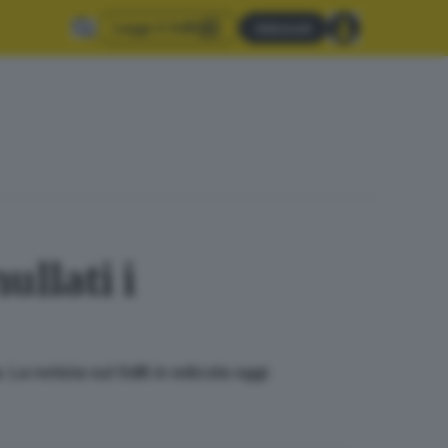
Leggi il GdB
Abbonati
ullati i
 La notizia sul GdB in edicola oggi