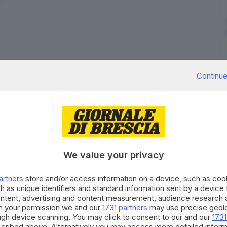
Continue
ede al Velodromo Fassa Bortolo di Montichiari, dove
tringono
l'annullamento dei campionati italiani di
ggiornamento tra le notizie che trovate sul
Giornale
co fatto di cronaca:
il tentato stupro avvenuto a
We value your privacy
tervenuto in soccorso della donna aggredita.
 commilitoni che si sono ritrovati sulla banchina
artners
store and/or access information on a device, such as co
h as unique identifiers and standard information sent by a device
50 anni fa, nel 1967
: il 15 ottobre festeggeranno il
ontent, advertising and content measurement, audience research 
h your permission we and our
1731 partners
may use precise geolo
ough device scanning. You may click to consent to our and our
1731
 dell'Economia
ricordiamo i 100 anni dalla nascita della
cribed above. Alternatively you may access more detailed infor