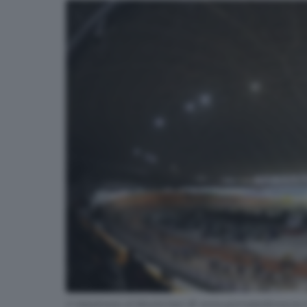
Il Velodromo di Montichiari © www.giornaledibrescia.i