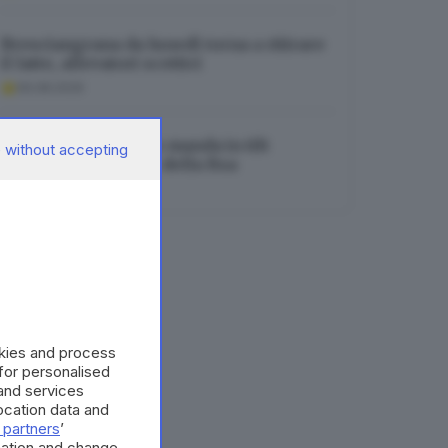
Bresciangrana da lunedì torna a ritirare
il latte, allevatori scettici
06.08.2026
Montichiari, il caldo manda in tilt
 without accepting
l’impianto elettrico della Rsa
06.08.2026
okies and process
 for personalised
and services
cation data and
 partners
’
mation and change