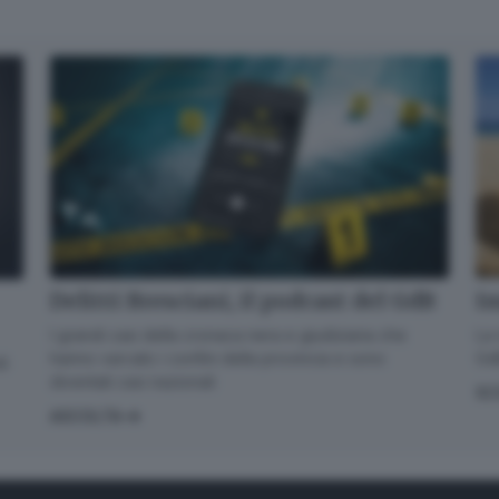
Delitti Bresciani, il podcast del GdB
Im
I grandi casi della cronaca nera e giudiziaria che
La 
hanno varcato i confini della provincia e sono
GdB
di
diventati casi nazionali
SC
ASCOLTA