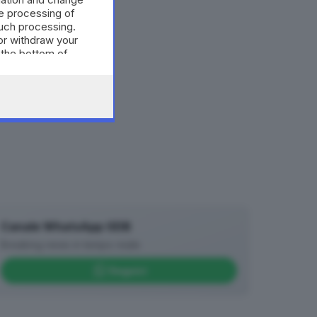
e processing of
such processing.
or withdraw your
 the bottom of
Canale WhatsApp GDB
Breaking news in tempo reale
Seguici