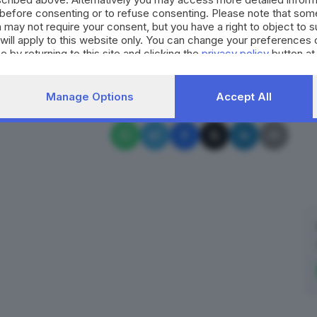
rescia all'automotive.
before consenting or to refuse consenting. Please note that som
 may not require your consent, but you have a right to object to 
RIPRODUZIONE RISERVATA © GIORNALE DI BRESCIA
will apply to this website only. You can change your preferences 
e by returning to this site and clicking the
privacy policy
button at
ati ciclismo
stupro
Musil
progetto
militari
Manage Options
Accept All