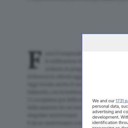
F
uori il temporale: e dentro... pure.
Succ
le infiltrazioni di acqua dal tetto cos
ciclismo
in programma da domani. L'a
di Brescia in edicola oggi.
Oggi trovate anche il racconto di un drammati
Palazzolo
, con la testimonianza dell'uomo in
Ci occupiamo poi della storia di un gruppo di
We and our
1731 p
personal data, suc
della stazione da cui
sono partiti militari ben 
advertising and c
singolare anniversario.
development. Wit
identification thr
E da un anniversario a un altro: nelle pagine
processing as des