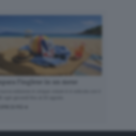
para l’inglese in un mese
nuova edizione in cinque volumi è in edicola con il
 ogni giovedì fino al 20 agosto
OPRI DI PIÙ