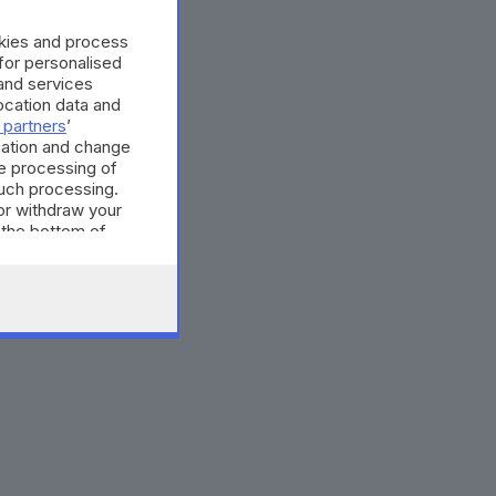
okies and process
 for personalised
and services
cation data and
 partners
’
mation and change
e processing of
such processing.
or withdraw your
 the bottom of