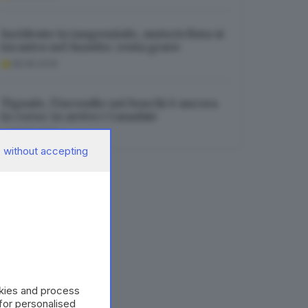
Incidente in tangenziale, motociclista si
incastra nel lunotto: resta grave
08.08.2026
Tignale, l’incendio nei boschi è ancora
in corso: in arrivo i Canadair
08.08.2026
 without accepting
okies and process
 for personalised