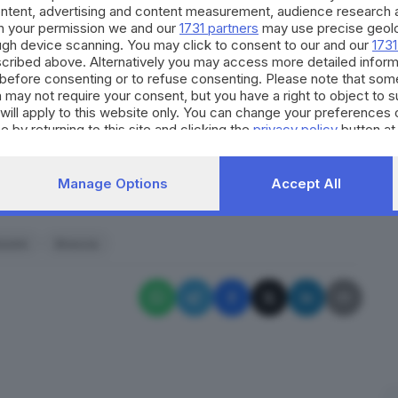
ontent, advertising and content measurement, audience research 
 dalle numerose vetture «ripulite» nella serata di
h your permission we and our
1731 partners
may use precise geolo
ta l’altroieri davanti ai magistrati competenti,
ough device scanning. You may click to consent to our and our
1731
cribed above. Alternatively you may access more detailed infor
 - recita una nota diffusa dalla Polizia di Stato, che
before consenting or to refuse consenting. Please note that som
sposto l’obbligo di firma, mentre per i due minorenni
 may not require your consent, but you have a right to object to 
will apply to this website only. You can change your preferences 
a Questura ha poi contattato i proprietari delle
e by returning to this site and clicking the
privacy policy
button at
errature forzate e in alcuni casi anche con i
erranno,
potranno sporgere denuncia
.
Manage Options
Accept All
RIPRODUZIONE RISERVATA © GIORNALE DI BRESCIA
ssimi
Brescia