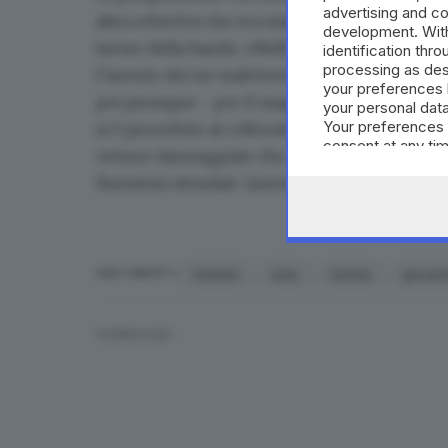
advertising and c
altra refurtiva che era stata appena asportata
development. Wit
lavoro della banda. «Nella direttissima celebra
identification thr
processing as des
l’arresto dei tre malviventi è stato convalidato
your preferences 
poi prosegue - per il maggiorenne è stato di
your personal data
Your preferences 
si è proceduto al collocamento in comunità». L
consent at any tim
vetture danneggiate che si troveranno con le s
the webpage.
finestrini sfondati. Queste persone, se lo rit
Volante
auto
banda
giovani
ARGOMENTI
CONDIVIDI