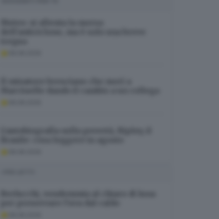
SUGGERITI PER TE
Meteo: si allenta la morsa
dell’anticiclone, ma è solo una breve
tregua
08.08.2026
Il minatore bresciano che morì a
Marcinelle dando il cambio a un collega
08.08.2026
L’autobiografia sulla povertà, Ripley, il
Brasile: cosa leggere in agosto
08.08.2026
I PIÙ LETTI
Berlucchi, vendemmia al chiaro di luna
per preservare l’uva dal caldo
08.08.2026