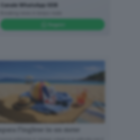
Canale WhatsApp GDB
Breaking news in tempo reale
Seguici
para l’inglese in un mese
nuova edizione in cinque volumi è in edicola con il