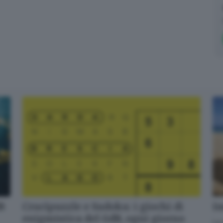
dB
Crucipuzzle e Sudoku: i giochi di
Im
enigmistica del GdB, ogni giorno
La 