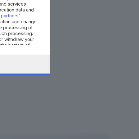
and services
cation data and
 partners
’
mation and change
e processing of
such processing.
or withdraw your
 the bottom of