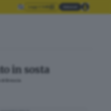
Leggi il GdB
Abbonati
to in sosta
 di Brescia