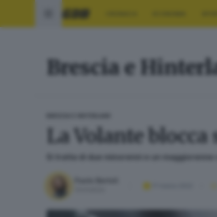
CRONACA
ECONOMIA
SPO
Brescia e Hinter
BRESCIA E HINTERLAND
La Volante blocca s
Si tratta di due minorenni e un maggiorenne 
Paolo Bertoli
17 marzo 2022
Giornalista