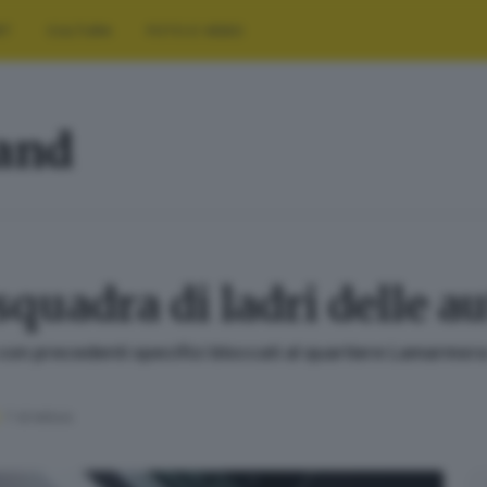
RT
CULTURA
FOTO E VIDEO
land
quadra di ladri delle au
con precedenti specifici bloccati al quartiere Lamarmora
1
' di lettura