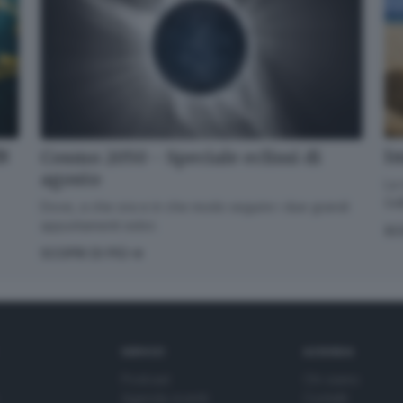
dB
Im
Cosmo 2050 - Speciale eclissi di
agosto
La 
GdB
Dove, a che ora e in che modo seguire i due grandi
appuntamenti estivi.
SC
SCOPRI DI PIÙ
SERVIZI
AZIENDA
Podcast
Chi siamo
Agenda eventi
Contatti