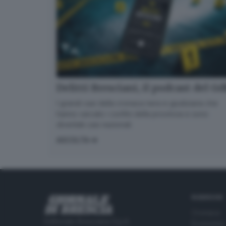
Delitti Bresciani, il podcast del G
I grandi casi della cronaca nera e giudiziaria che
hanno varcato i confini della provincia e sono
diventati casi nazionali
ASCOLTA
RUBRICHE
Cronaca
Editoriale Bresciana S.p.A.
Economia