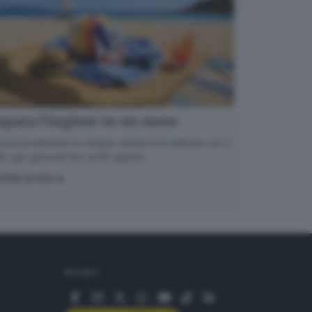
para l’inglese in un mese
nuova edizione in cinque volumi è in edicola con il
 ogni giovedì fino al 20 agosto
OPRI DI PIÙ
SEGUICI