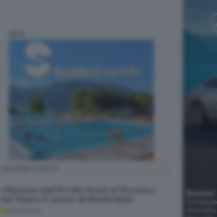
ADV
SUGGERITI PER TE
«Mamma mia! It’s the beast of Brescia»:
sul Times il varano di Montichiari
08.08.2026