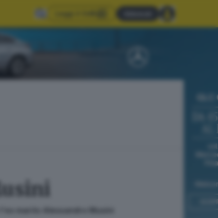
Leggi il GdB
Abbonati
Musini
 l'ex marito Alessandro Musini