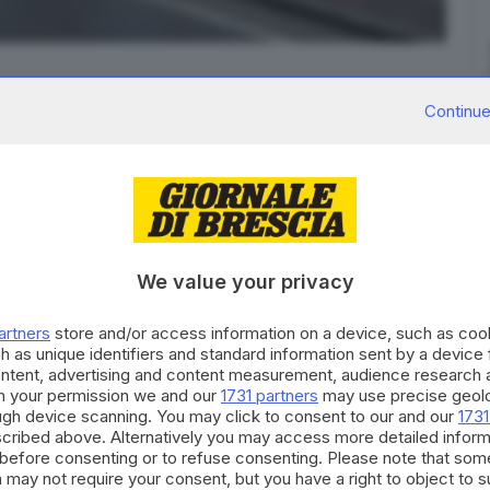
Continue
ro dichiarata indifferenza è un’accusa, tanto
lessandro Musini
non è più il marito della mamma e
We value your privacy
 Musini, l’uomo che la mattina del 16 marzo di un
artners
store and/or access information on a device, such as co
lora, è in carcere.
h as unique identifiers and standard information sent by a device
i ad uccidere
Anna Mura
, e quindi il loro rancore nei
ontent, advertising and content measurement, audience research 
h your permission we and our
1731 partners
may use precise geolo
 nel corso delle dieci ore d’udienza di ieri.
ough device scanning. You may click to consent to our and our
1731
cia in edicola oggi,
scaricabile qui in formato digitale
.
cribed above. Alternatively you may access more detailed infor
before consenting or to refuse consenting. Please note that som
RIPRODUZIONE RISERVATA © GIORNALE DI BRESCIA
 may not require your consent, but you have a right to object to 