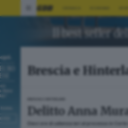
CRONACA
ECONOMIA
SPO
Brescia e Hinter
BRESCIA E HINTERLAND
Delitto Anna Mura:
Dieci ore di udienza ieri al processo in Cor