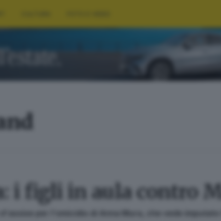
RT
CULTURA
FOTO E VIDEO
land
 i figli in aula contro 
te d'assise per l'omicidio di Anna Mura, che vede imputato