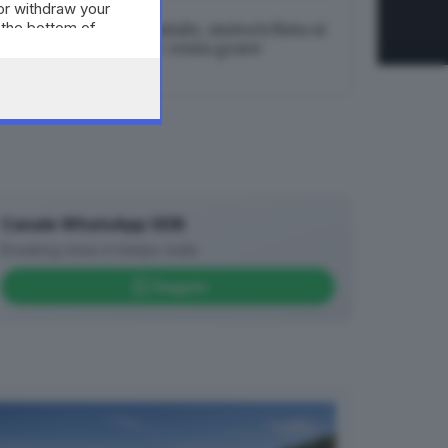
or withdraw your
 the bottom of
Incidente in tangenziale, motociclista si
incastra nel lunotto: resta grave
08.08.2026
Canale WhatsApp GDB
Breaking news in tempo reale
Seguici