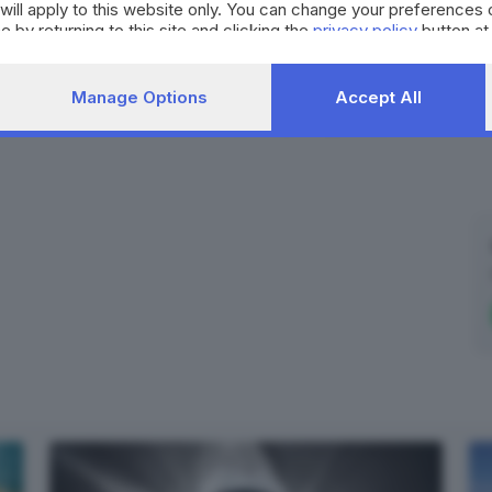
will apply to this website only. You can change your preferences 
e by returning to this site and clicking the
privacy policy
button at
alessandro musini
castenedolo
brescia
Manage Options
Accept All