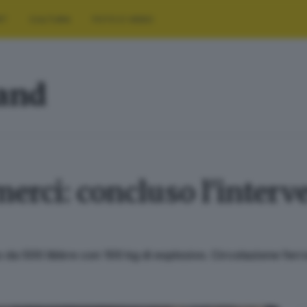
RT
CULTURA
FOTO E VIDEO
land
erci: concluso l'interv
da 500 libbre con 100 kg di esplosivo. Circolazione ferro