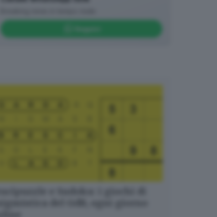
Breaking news in tempo reale
Seguici
ucipuzzle e Sudoku: i giochi di
igmistica del GdB, ogni giorno
nline