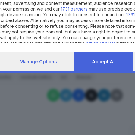
ico in Prefettura con gli specialisti dell’Esercito a
ontent, advertising and content measurement, audience research 
sarà individuata per lo spostamento e il successivo
h your permission we and our
1731 partners
may use precise geolo
ough device scanning. You may click to consent to our and our
1731
utto da definire.
cribed above. Alternatively you may access more detailed infor
before consenting or to refuse consenting. Please note that som
 may not require your consent, but you have a right to object to 
19, quando ad Adro nel corso del “bomba day”
will apply to this website only. You can change your preferences 
r più indietro nel tempo, al 2005: per un ordigno
e by returning to this site and clicking the
privacy policy
button at
nia vennero evacuati cinquemila residenti.
RIPRODUZIONE RISERVATA © GIORNALE DI BRESCIA
Manage Options
Accept All
bomba
residuato bellico
ks1
Brescia