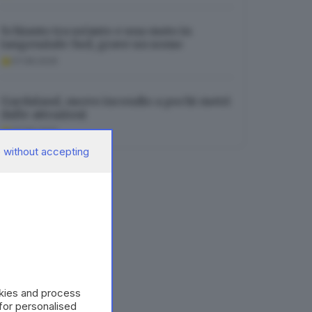
Schianto tra un’auto e una moto in
tangenziale Sud, grave un uomo
07.08.2026
Gardaland, nuovo incendio a pochi metri
dalle attrazioni
07.08.2026
 without accepting
okies and process
 for personalised