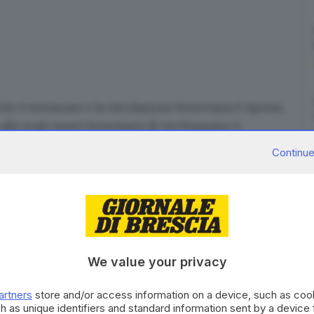
cito è terminato e la
circolazione ferroviaria
è ripresa.
allo scalo merci
ferroviario di via Vergnano è
 come pareva a tutta prima, da 500 libbre e di
Continue
i attivazione posteriore, all’interno
oltre cento chili
nvenuto in quella zona: martedì, quattro granate
nflitto bellico.
mmato semplice per gli operatori del 10°
elle bombe sono risultate inerti, l’unica carica è
esa del brillamento.
We value your privacy
ione di quasi
tre quintali di peso
, per
oltre due metri
artners
store and/or access information on a device, such as co
ari. Ecco perché, così come vuole in questi casi la
h as unique identifiers and standard information sent by a device