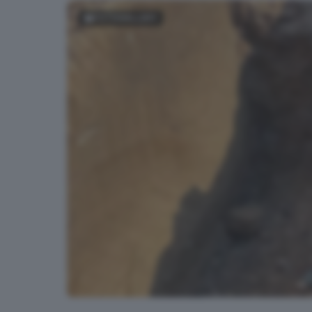
FOTOGALLERY
La bomba d'aereo scoperta allo scalo merci di vi