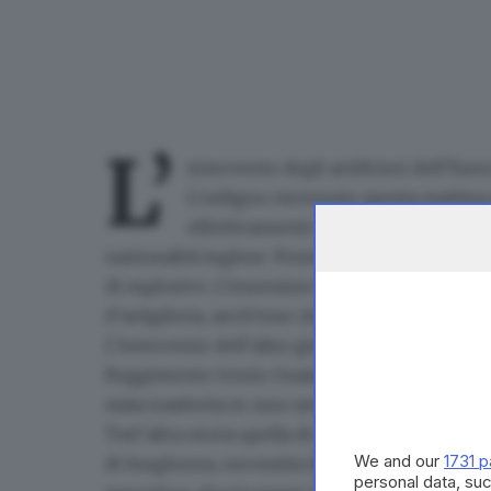
L’
intervento degli artificieri dell’Eser
L'ordigno rinvenuto questa mattina 
effettivamente una
bomba d’aereo
,
nazionalità inglese. Presente il solo sistema d
di esplosivo
. L’ennesimo residuato bellico ri
d’artiglieria, anch’esse risalenti al secondo co
L’intervento dell’altro giorno
è stato tutto so
Reggimento Genio Guastatori di Cremona: tre d
stata trasferita in una cava in sicurezza in att
Tutt’altra storia quella di oggi. Perché il best
We and our
1731 p
di lunghezza
, necessita di attenzioni particol
personal data, suc