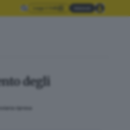
Leggi il GdB
Abbonati
ento degli
viaria ripresa