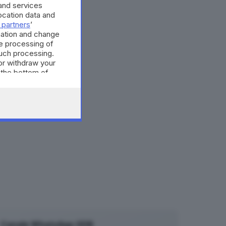
and services
cation data and
 partners
’
mation and change
e processing of
such processing.
or withdraw your
 the bottom of
Canale WhatsApp GDB