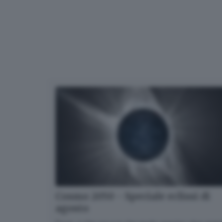
Cosmo 2050 - Speciale eclissi di
agosto