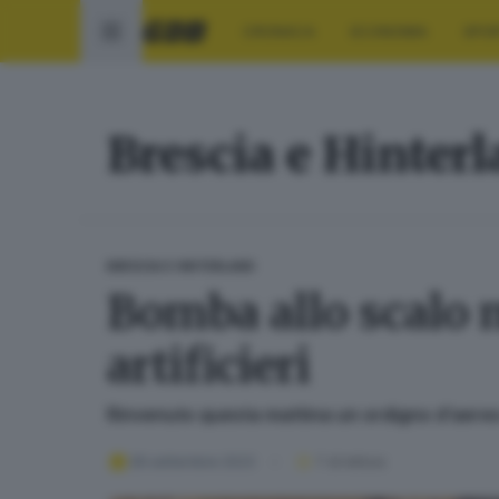
CRONACA
ECONOMIA
SPO
Brescia e Hinter
BRESCIA E HINTERLAND
Bomba allo scalo m
artificieri
Rinvenuto questa mattina un ordigno d’aereo 
28 settembre 2023
1
' di lettura