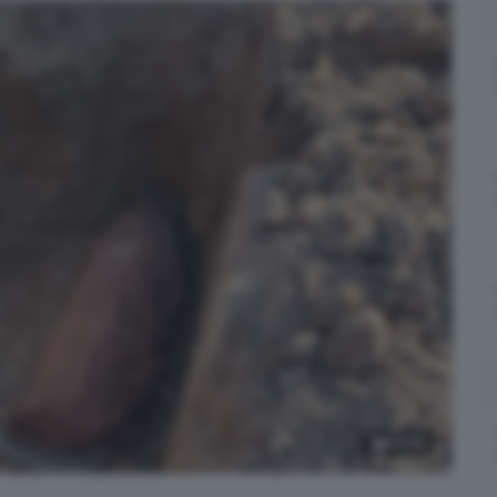
4
foto
a Vergnano