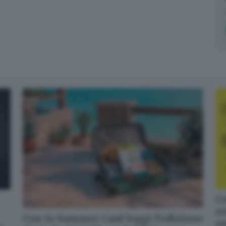
Cr
en
Con la Summer Card leggi l’edizione
o