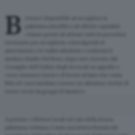
B
rescia è disponibile ad accogliere la
pakistana
Asia Bibi
e ad offrirle ospitalità.
«Siamo pronti ad attivare tutte le procedure
necessarie per accoglierla, coinvolgendo le
associazioni e le realtà cattoliche» conferma il
sindaco, Emilio Del Bono, dopo aver ricevuto dal
Consiglio dell’Ordine degli Avvocati un appello
a
«non rimanere inerte» di fronte al fatto che «Asia
Bibi ed i suoi familiari corrono un altissimo rischio di
essere uccisi da gruppi di fanatici».
A puntare i riflettori locali sul caso della donna
pakistana cristiana, è stata
una lettera firmata dal