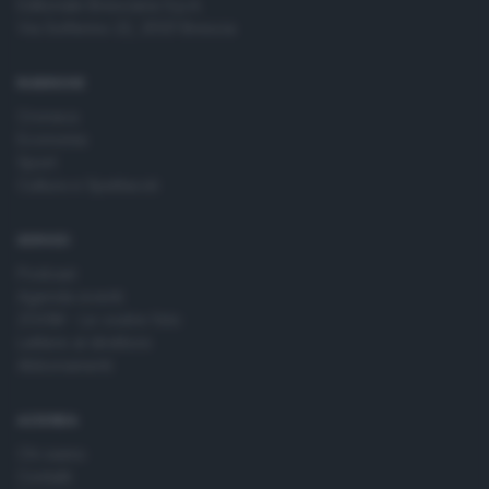
Editoriale Bresciana S.p.A.
Via Solferino 22, 25121 Brescia
RUBRICHE
Cronaca
Economia
Sport
Cultura e Spettacoli
SERVIZI
Podcast
Agenda eventi
ZOOM - Le vostre foto
Lettere al direttore
Abbonamenti
AZIENDA
Chi siamo
Contatti