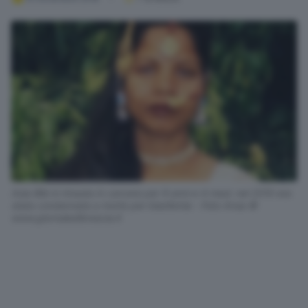
Asia Bibi è rimasta in carcere per 9 anni e 4 mesi: nel 2010 era
stata condannata a morte per blasfemia - Foto Ansa ©
www.giornaledibrescia.it