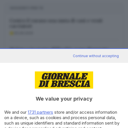
SUGGERITI PER TE
Contro il varano una muta di cani e venti
cacciatori
06.08.2026
Malata e in grave difficoltà, sono disperata
Continue without accepting
06.08.2026
I cassonetti e certe regole non troppo chiare
06.08.2026
We value your privacy
We and our
1731 partners
store and/or access information
on a device, such as cookies and process personal data,
Canale WhatsApp GDB
such as unique identifiers and standard information sent by
Breaking news in tempo reale