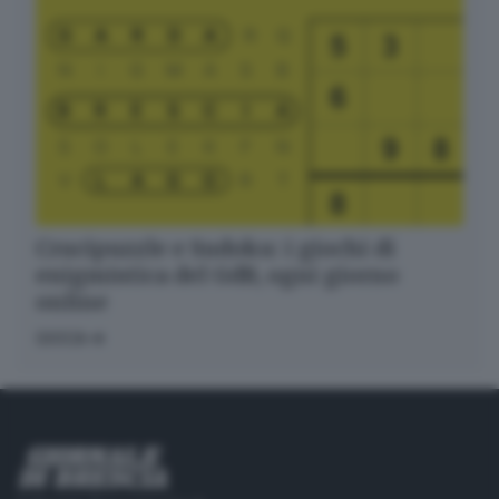
Crucipuzzle e Sudoku: i giochi di
enigmistica del GdB, ogni giorno
online
GIOCA