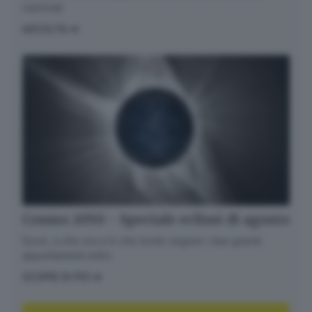
nazionali
ASCOLTA
Cosmo 2050 - Speciale eclissi di agosto
Dove, a che ora e in che modo seguire i due grandi
appuntamenti estivi.
SCOPRI DI PIÙ