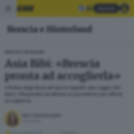
Abbonati
Brescia e Hinterland
BRESCIA E HINTERLAND
Asia Bibi: «Brescia
pronta ad accoglierla»
L’Ordine degli Avvocati lancia l’appello alla Loggia. Del
Bono: «Disponibili ad attivare le procedure» per offrirle
accoglienza
Nuri Fatolahzadeh
Giornalista
10 novembre 2018
1
' di lettura