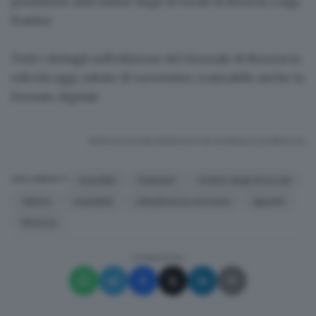
presidente dell’ordine degli avvocati di Brescia, Luigi
Frattini
.
Tutti i dettagli
sull'edizione del Giornale di Brescia in
edicola oggi, sabato 10 novembre, scaricabile anche
in
formato digitale
RIPRODUZIONE RISERVATA © GIORNALE DI BRESCIA
Asia Bibi
Pakistan
Ordine degli Avvocati
ARGOMENTI
lettera
ospitalità
cittadinanza onoraria
appello
Brescia
CONDIVIDI