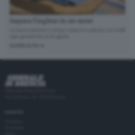
Impara l’inglese in un mese
La nuova edizione in cinque volumi è in edicola con il GdB
ogni giovedì fino al 20 agosto
SCOPRI DI PIÙ
Editoriale Bresciana S.p.A.
Via Solferino 22, 25121 Brescia
RUBRICHE
Cronaca
Economia
Sport