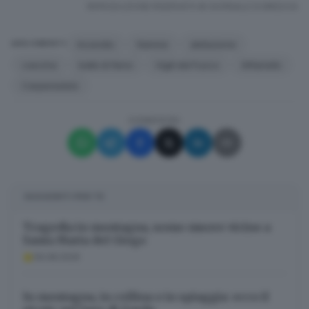
RIPRODUZIONE RISERVATA © GIORNALE DI BRESCIA
Incendio
fiamme
abitazione
ARGOMENTI
cascina
balle di fieno
Vigili del Fuoco
Alfianello
Carpenedolo
CONDIVIDI
SUGGERITI PER TE
Tragedia in montagna, uomo muore vicino a
Santa Maria del Giogo
09.08.2026
In montagna, in collina o in spiaggia: ecco il