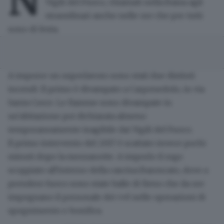
N
Vigili del Fuoco
, chiamati nella Bassa agli
straordinari anche nelle ore che per tutti
sono di festa.
A imporre un superlavoro sono stati due distinti
incendi.
Il primo è divampato a Carpenedolo, in via
Santa Croce. Le fiamme sono divampate in
un'abitazione poi dichiarata almeno
temporaneamente inagibile dai Vigili del Fuoco.
Il primo intervento del 2017 è scattato invece pochi
minuti dopo la mezzanotte.
A imporlo il rogo
scoppiato all'interno della cascina Baroncato, dove a
prendere fuoco sono state balle di fieno che da ore
impegnano il personale dei vvf nelle operazioni di
spegnimento e bonifica.