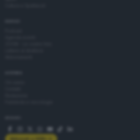
Cultura e Spettacoli
SERVIZI
Podcast
Agenda eventi
ZOOM - Le vostre foto
Lettere al direttore
Abbonamenti
AZIENDA
Chi siamo
Contatti
Redazione
Pubblicità e necrologie
SEGUICI
Abbonati a GDB+