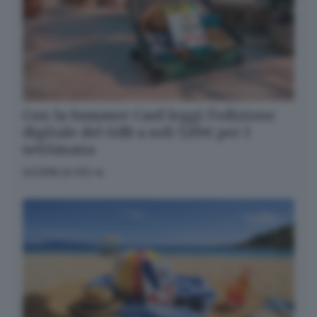
Con la Summer Card leggi l’edizione
digitale del GdB a soli 5,99€ per 1
settimana
SCOPRI DI PIÙ