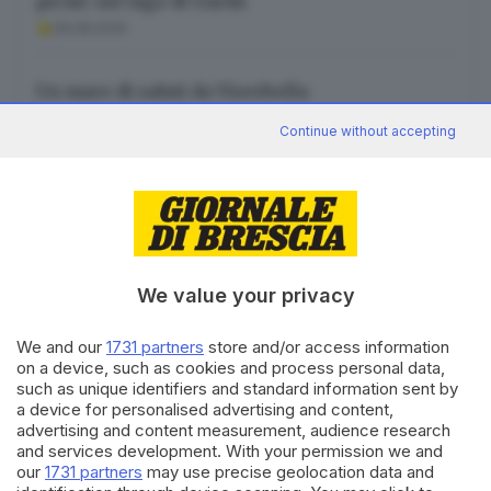
picnic sul lago di Garda
09.08.2026
Un mare di saluti da Viserbella
09.08.2026
Continue without accepting
Canale WhatsApp GDB
We value your privacy
Breaking news in tempo reale
Seguici
We and our
1731 partners
store and/or access information
on a device, such as cookies and process personal data,
such as unique identifiers and standard information sent by
a device for personalised advertising and content,
advertising and content measurement, audience research
and services development. With your permission we and
our
1731 partners
may use precise geolocation data and