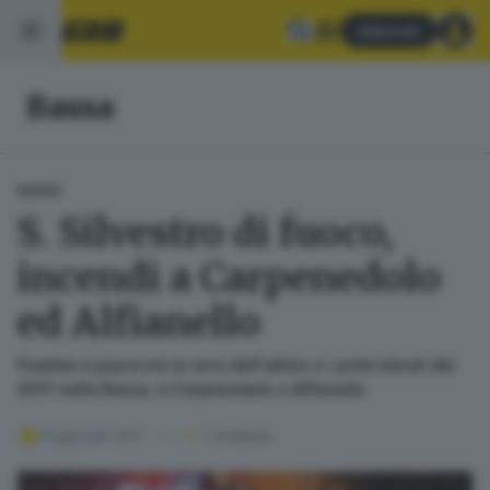
Abbonati
Bassa
BASSA
S. Silvestro di fuoco,
incendi a Carpenedolo
ed Alfianello
Fiamme e paura tra la sera dell'ultimo e i primi minuti del
2017 nella Bassa, a Carpenedolo e Alfianello
01 gennaio 2017
1
' di lettura