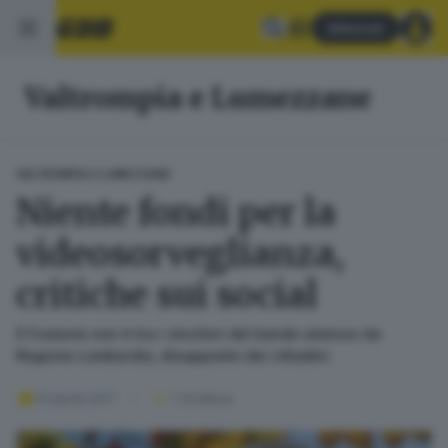
Abbonati
Valtrompia e Lumezzane
VALTROMPIA E LUMEZZANE
Niente fondi per la
videosorveglianza,
critiche sui social
Il Comune non è tra i vincitori del bando emesso da
Regione Lombardia, disappunto dei cittadini
01 aprile 2017
1
' di lettura