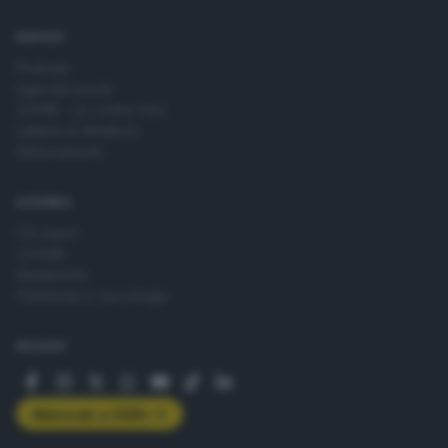
SERVIZI
Podcast
Agenda eventi
ZOOM - Le vostre foto
Lettere al direttore
Abbonamenti
AZIENDA
Chi siamo
Contatti
Redazione
Pubblicità e necrologie
SEGUICI
Abbonati a GDB+