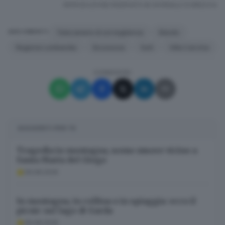
RIPRODUZIONE RISERVATA © GIORNALE DI BRESCIA
Telecamere di sorveglianza
Bando
ARGOMENTI
Regione Lombardia
Sicurezza
furti
Villa Carcina
CONDIVIDI
SUGGERITI PER TE
Tragedia in montagna, uomo muore vicino a
Santa Maria del Giogo
09.08.2026
In montagna, in collina o in spiaggia: ecco il
picnic sul lago di Garda
09.08.2026