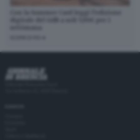
Con la Summer Card leggi l’edizione
digitale del GdB a soli 5,99€ per 1
settimana
SCOPRI DI PIÙ
Editoriale Bresciana S.p.A.
Via Solferino 22, 25121 Brescia
RUBRICHE
Cronaca
Economia
Sport
Cultura e Spettacoli