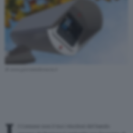
© www.giornaledibrescia.it
l Comune
non è tra i vincitori del bando