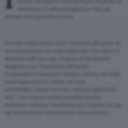
I
emesso da Regione Lombardia per l'acquisto di
telecamere di videosorveglianza
e loro, gli
abitanti, non la prendono bene.
Succede a Villa Carcina, dove i residenti, alle prese da
un'ondata di furti che negli ultimi due o tre anni si è
abbattuta sulle loro case,
sfogano su Facebook
il
disappunto per l'esclusione dal bando.
A rispondere è l'assessore Stefano Colosio, che bolla
come
ingenerose le critiche dei suoi
concittadini
. «Spiace non aver ottenuto quei fondi -
dice -, ma ci siamo tutelati preventivamente
mettendo a bilancio 41mila euro per l’acquisto di vari
tipi di telecamere da posizionare sul territorio».