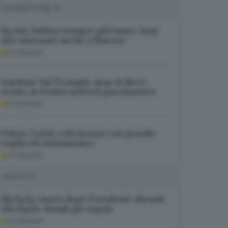
SUGGERITI PER TE
Siccità, Sebino sempre più basso: stop
alle motonavi anche a Marone
07.08.2026
Gardone Val Trompia, stop al disco
orario: ai Portici arriva il parchimetro
07.08.2026
Union, Corini: «Ad Arezzo con grande
voglia ed entusiasmo»
07.08.2026
I PIÙ LETTI
Michela, morta dopo l’incidente davanti
alla figlia: donati gli organi
07.08.2026