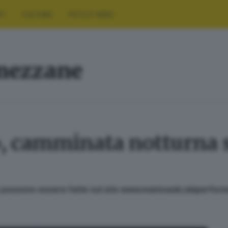
RT
CULTURA
FOTO E VIDEO
mezzane
 camminata notturna s
o e possono essere fatte sul sito www.manivaski.skiperfo