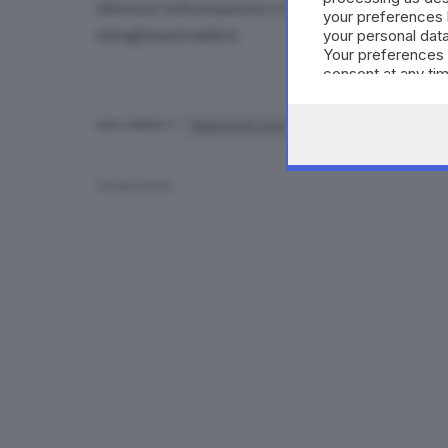
ulteriori informazioni ci si può rivolgere allo 
your preferences 
info@manivaski.it
.
your personal data
Your preferences 
consent at any tim
the webpage.
Maniva di Luna
camminata
nev
ARGOMENTI
CONDIVIDI