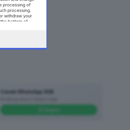
e processing of
such processing.
or withdraw your
 the bottom of
Canale WhatsApp GDB
Breaking news in tempo reale
Seguici