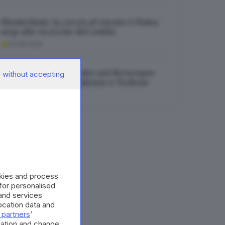
Montichiari, la caccia al varano è finita:
stop alle ricerche del rettile
07.08.2026
Tre incendi nella notte nel Bresciano:
 without accepting
roghi a Cologne, Botticino e Torbole
07.08.2026
okies and process
 for personalised
and services
cation data and
 partners
’
mation and change