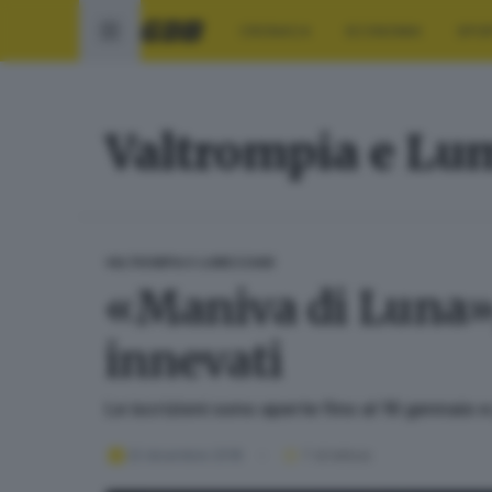
CRONACA
ECONOMIA
SPO
Valtrompia e Lu
VALTROMPIA E LUMEZZANE
«Maniva di Luna»,
innevati
Le iscrizioni sono aperte fino al 16 gennai
22 dicembre 2018
1
' di lettura