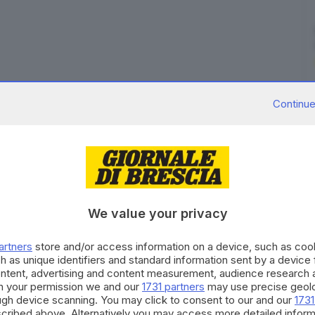
Continue
una»
, la tradizionale camminata notturna lungo i
istico triumplino che la scorsa edizione ha visto
i alla biglietteria dello Chalet Maniva e alle 18 avrà
gliere se affrontare un
percorso più semplice
, adatto
We value your privacy
 consigliata alle persone con un discreto
he la possibilità di cenare allo Chalet Maniva.
artners
store and/or access information on a device, such as co
h as unique identifiers and standard information sent by a device
ntre per chi desidera partecipare anche alla cena la
ontent, advertising and content measurement, audience research 
ino al 16 gennaio
e possono essere fatte sul sito
h your permission we and our
1731 partners
may use precise geolo
ough device scanning. You may click to consent to our and our
1731
n uno dei punti autorizzati elencati sul sito. Per
cribed above. Alternatively you may access more detailed infor