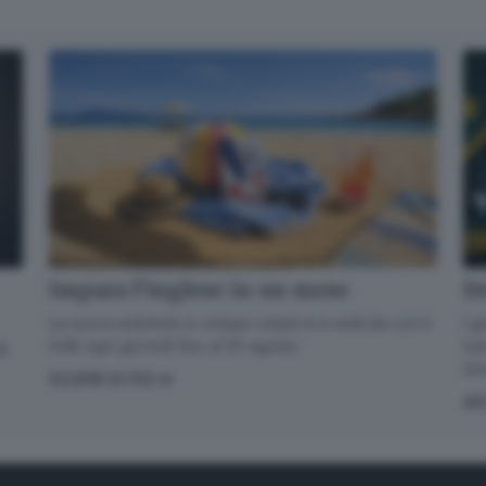
De
Impara l’inglese in un mese
I g
La nuova edizione in cinque volumi è in edicola con il
han
GdB ogni giovedì fino al 20 agosto
di
div
SCOPRI DI PIÙ
AS