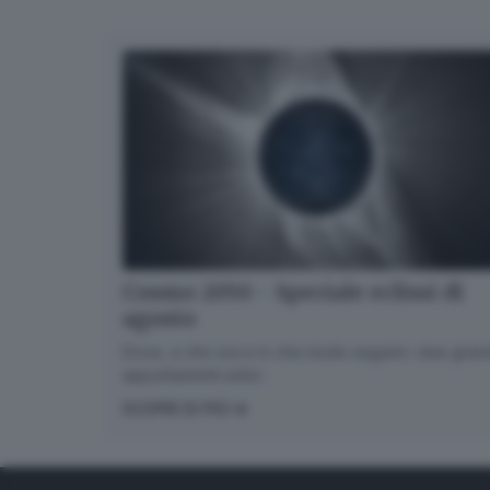
Cosmo 2050 - Speciale eclissi di
agosto
Dove, a che ora e in che modo seguire i due gran
appuntamenti estivi.
SCOPRI DI PIÙ