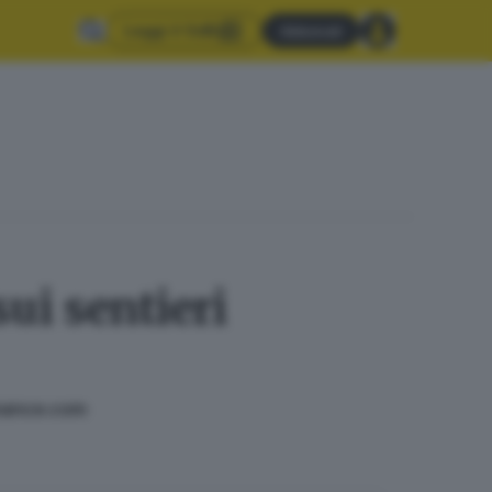
Leggi il GdB
Abbonati
ui sentieri
rmance.com