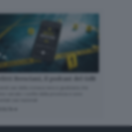
litti Bresciani, il podcast del GdB
randi casi della cronaca nera e giudiziaria che
no varcato i confini della provincia e sono
entati casi nazionali
COLTA