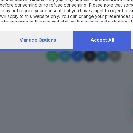
030.9280012 dalle 8 alle 17 o all’indirizzo
before consenting or to refuse consenting. Please note that som
 may not require your consent, but you have a right to object to 
will apply to this website only. You can change your preferences 
e by returning to this site and clicking the
privacy policy
button at
RIPRODUZIONE RISERVATA © GIORNALE DI BRESCIA
e
sentieri
iscrizioni
Collio Valtrompia
Manage Options
Accept All