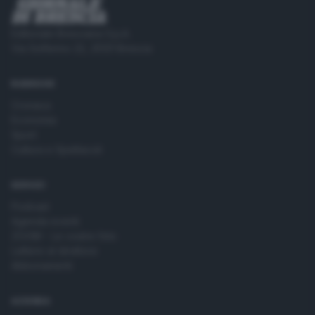
Editoriale Bresciana S.p.A.
Via Solferino 22, 25121 Brescia
RUBRICHE
Cronaca
Economia
Sport
Cultura e Spettacoli
SERVIZI
Podcast
Agenda eventi
ZOOM - Le vostre foto
Lettere al direttore
Abbonamenti
AZIENDA