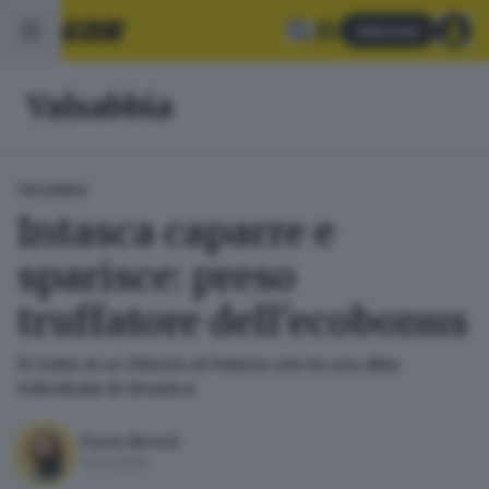
Abbonati
Valsabbia
VALSABBIA
Intasca caparre e
sparisce: preso
truffatore dell'ecobonus
Si tratta di un 29enne di Paitone che ha una ditta
individuale di idraulica
Paolo Bertoli
Giornalista