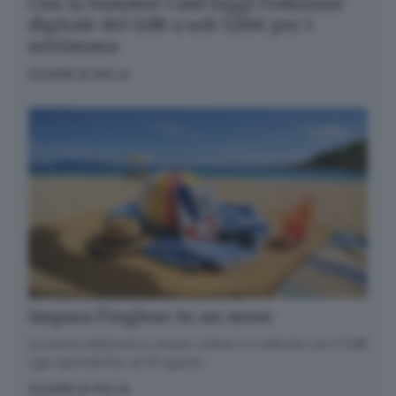
Con la Summer Card leggi l’edizione
digitale del GdB a soli 5,99€ per 1
settimana
SCOPRI DI PIÙ
Impara l’inglese in un mese
La nuova edizione in cinque volumi è in edicola con il GdB
ogni giovedì fino al 20 agosto
SCOPRI DI PIÙ