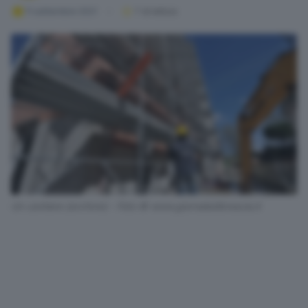
11 settembre 2021
1
' di lettura
Un cantiere (archivio) - Foto © www.giornaledibrescia.it