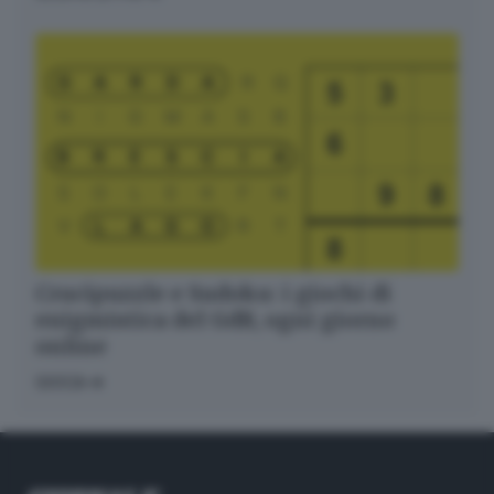
Crucipuzzle e Sudoku: i giochi di
enigmistica del GdB, ogni giorno
online
GIOCA