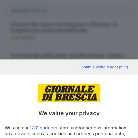
SUGGERITI PER TE
A fuoco due auto e un furgone a Marone, si
sospetta un gesto intenzionale
07.08.2026
Tre incendi nella notte nel Bresciano: roghi a
Cologne, Botticino e Torbole
Continue without accepting
07.08.2026
Tav, ascoltare i territori e isolare la violenza
07.08.2026
We value your privacy
We and our
1731 partners
store and/or access information
on a device, such as cookies and process personal data,
Canale WhatsApp GDB