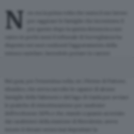
N
on era la prima volta che usava il suo lavoro
per raggirare le famiglie che incontrava. E
per questo dopo la quinta denuncia a suo
carico in pochi mesi il tribunale di Sorveglianza ha
disposto nei suoi confronti l'aggravamento della
misura cautelare, facendolo portare in carcere.
Nei guai, per l'ennesima volta,
un 29enne di Paitone,
idraulico,
che aveva raccolto le caparre di alcune
famiglie della Valtenesi e del lago di Garda per avviare
le pratiche di ristrutturazione per usufruire
dell'ecobonus 110% e che, stando a quanto accertato
dai carabinieri della stazione di Nuvolento, aveva
tenuto il denaro senza mai depositare la