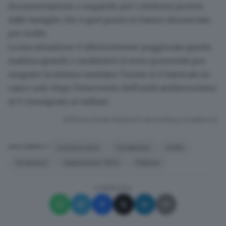
documentazione e negando poi i rimborsi
pretesi
dalle famiglie che a quel punto lo hanno denunciato
per truffa.
La sua situazione è ulteriormente peggiorata questa
mattina quando i carabinieri si sono presentati per
eseguire la misura cautelare: l'uomo si è barricato in
casa e solo dopo l'intervento dell'unità antiterrorismo
si è consegnato ai militari.
RIPRODUZIONE RISERVATA © GIORNALE DI BRESCIA
cronaca nera
Carabinieri
truffa
ARGOMENTI
Ecobonus
Superbonus 110%
Paitone
CONDIVIDI