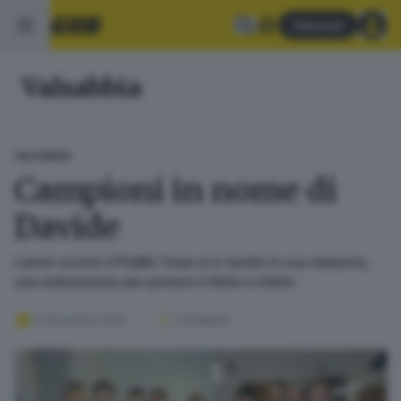
Abbonati
Valsabbia
VALSABBIA
Campioni in nome di
Davide
L’anno scorso il PiùBlù Team si è riunito in sua memoria,
una motivazione per portare il titolo a Odolo
17 dicembre 2015
1
' di lettura