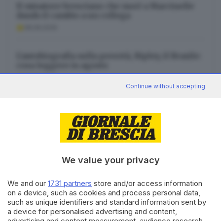
Il minatore bresciano che morì a Marcinelle
dando il cambio a un collega
08.08.2026
L’autobiografia sulla povertà, Ripley, il Brasile:
cosa leggere in agosto
08.08.2026
Continue without accepting
Dal menu al conto in un clic: la scommessa
bresciana di Qodeup
08.08.2026
We value your privacy
We and our
1731 partners
store and/or access information
on a device, such as cookies and process personal data,
Canale WhatsApp GDB
such as unique identifiers and standard information sent by
Breaking news in tempo reale
a device for personalised advertising and content,
advertising and content measurement, audience research