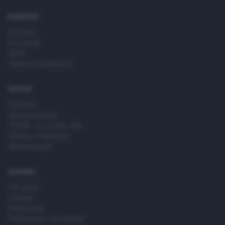
RUBRICHE
Cronaca
Economia
Sport
Cultura e Spettacoli
SERVIZI
Podcast
Agenda eventi
ZOOM - Le vostre foto
Lettere al direttore
Abbonamenti
AZIENDA
Chi siamo
Contatti
Redazione
Pubblicità e necrologie