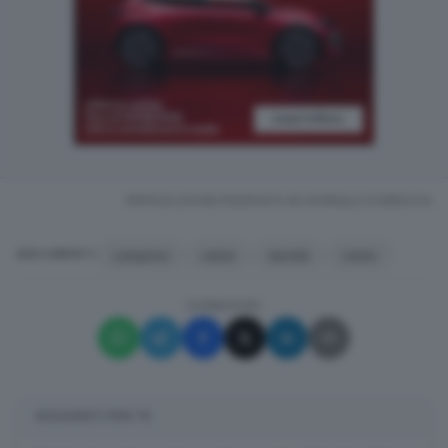
RIPRODUZIONE RISERVATA © GIORNALE DI BRESCIA
campioni
odolo
davide
odolo
ARGOMENTI
CONDIVIDI
SUGGERITI PER TE