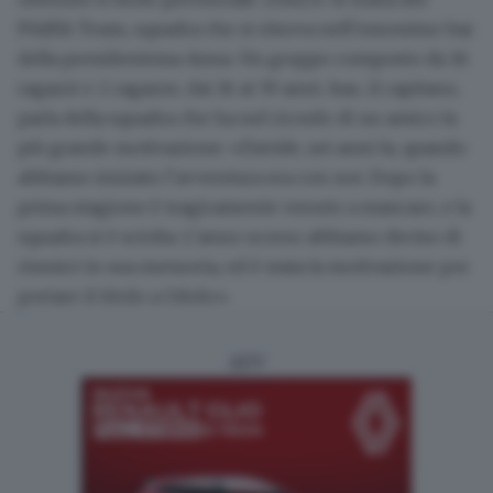
PiùBlù Team
, squadra che si ritrova nell’omonimo bar
della presidentessa Anna. Un gruppo composto da 16
ragazzi e 2 ragazze, dai 16 ai 59 anni. Isac, il capitano,
parla della squadra che ha nel ricordo di un amico la
più grande motivazione: «Davide, sei anni fa, quando
abbiamo iniziato l’avventura era con noi. Dopo la
prima stagione è tragicamente venuto a mancare, e la
squadra si è sciolta. L’anno scorso abbiamo deciso di
riunirci in sua memoria, ed è stata la motivazione per
portare il titolo a Odolo».
ADV