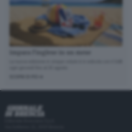
Impara l’inglese in un mese
La nuova edizione in cinque volumi è in edicola con il GdB
ogni giovedì fino al 20 agosto
SCOPRI DI PIÙ
Editoriale Bresciana S.p.A.
Via Solferino 22, 25121 Brescia