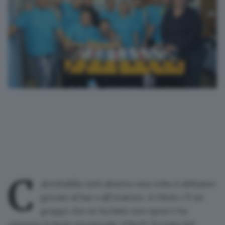
C
alciobalilla: tutti almeno una volta ci abbiamo
giocato al bar o all’oratorio. A Odolo c’è un
gruppo che ne ha fatto uno sport e ha
ottenuto il titolo provinciale 2014/15. Si tratta del