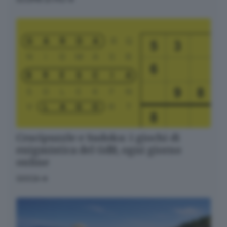
Crucipuzzle e Sudoku: i giochi di
enigmistica del GdB, ogni giorno
online
GIOCA