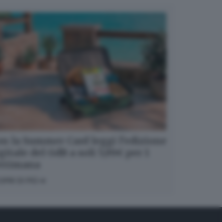
n la Summer Card leggi l’edizione
gitale del GdB a soli 5,99€ per 1
ettimana
OPRI DI PIÙ