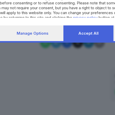
before consenting or to refuse consenting. Please note that som
mma dal 31 luglio al 3 agosto.
 may not require your consent, but you have a right to object to 
will apply to this website only. You can change your preferences 
RIPRODUZIONE RISERVATA © GIORNALE DI BRESCIA
e by returning to this site and clicking the
privacy policy
button at
ampione
Manage Options
Accept All