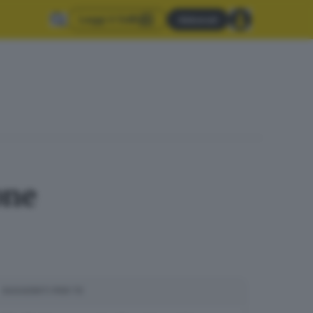
Leggi il GdB
Abbonati
one
SUGGERITI PER TE