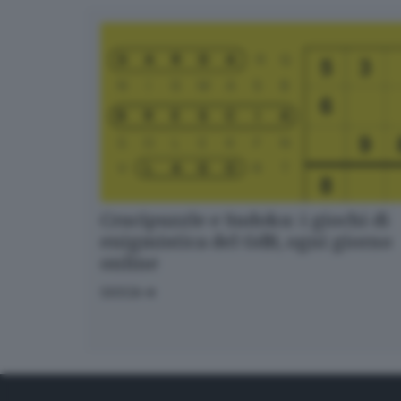
Crucipuzzle e Sudoku: i giochi di
enigmistica del GdB, ogni giorno
online
GIOCA