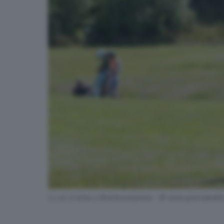
Lo sci d'erba a Montecampione - © www.giornaledibre