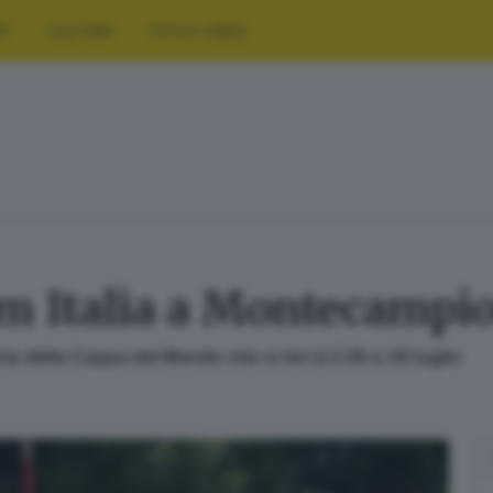
RT
CULTURA
FOTO E VIDEO
team Italia a Montecampi
sta della Coppa del Mondo che si terrà il 28 e 29 luglio