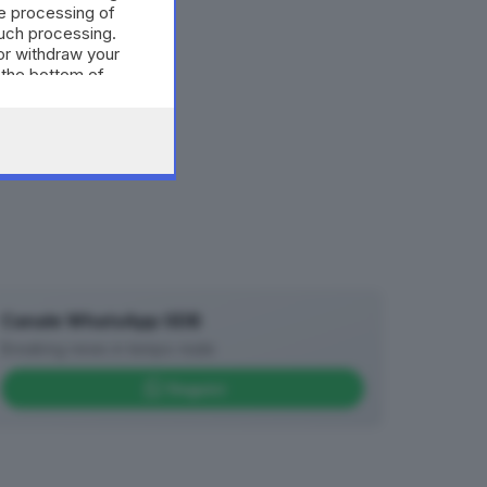
e processing of
such processing.
or withdraw your
 the bottom of
Canale WhatsApp GDB
Breaking news in tempo reale
Seguici