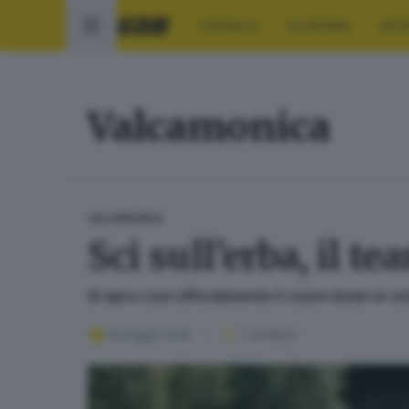
CRONACA
ECONOMIA
SPO
Valcamonica
VALCAMONICA
Sci sull’erba, il 
Si apre così ufficialmente il count down in vi
19 maggio 2018
1
' di lettura