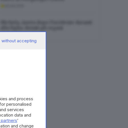
06.08.2026
Michela, morta dopo l’incidente davanti
alla figlia: donati gli organi
07.08.2026
 without accepting
okies and process
 for personalised
and services
cation data and
 partners
’
mation and change