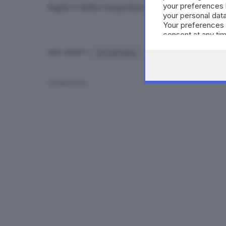
your preferences 
luglio e della competizione juniores in progra
your personal data
Your preferences 
consent at any tim
the webpage.
sci sull'erba
campionati
Montec
ARGOMENTI
CONDIVIDI