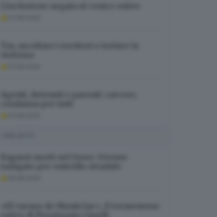
L’inclusione negata al centro estivo
07.08.2026
Tav, ascoltare i territori e isolare la
violenza
07.08.2026
Agenti, detenuti e parenti: carcere,
condanna per tutti
07.08.2026
I PIÙ LETTI
Ragazzi morti nel fosso: 63enne
indagato per omicidio stradale
06.08.2026
«El varano de Munticìar», il tormentone
estivo di Piergiorgio Cinelli