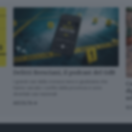
Delitti Bresciani, il podcast del GdB
I grandi casi della cronaca nera e giudiziaria che
Co
hanno varcato i confini della provincia e sono
di
diventati casi nazionali
s
ASCOLTA
SC