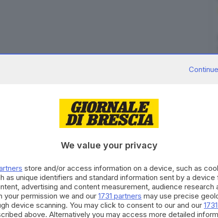
ontecampione non dorme mai
e ora accoglie gli
Continue
ba
: fino a domenica, la località turistica artognese
 testeranno le piste verdi dell’altopiano per il primo
queste ore sono arrivati a Montecampione, si aggiungerà
We value your privacy
campione in quanto i tecnici e gli esperti di questa
caratteristiche delle nostre piste - ha spiegato
artners
store and/or access information on a device, such as co
ki Area
-. Il team Italia, inoltre, in questa stagione
h as unique identifiers and standard information sent by a device
l Mondo: speriamo che le nostre montagne possano
ontent, advertising and content measurement, audience research 
h your permission we and our
1731 partners
may use precise geolo
ough device scanning. You may click to consent to our and our
1731
ta della Coppa del Mondo
che si terrà il 28 e 29
cribed above. Alternatively you may access more detailed infor