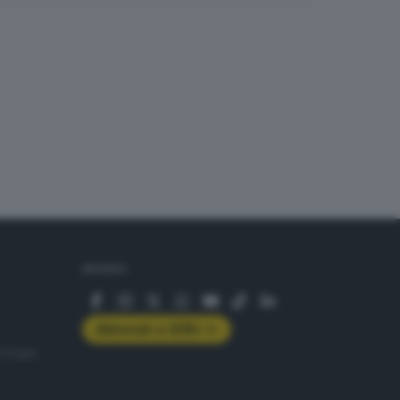
SEGUICI
Abbonati a GDB+
rologie