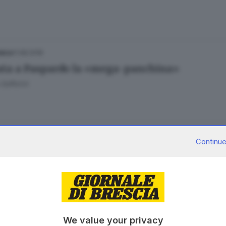
11.08.2018
NICA
ata a Paspardo la «mega-panchina»
Gafforini
05.02.2018
E HINTERLAND
Continue
in edicola: le paure dei «nostri» profughi do
06.06.2017
NICA
We value your privacy