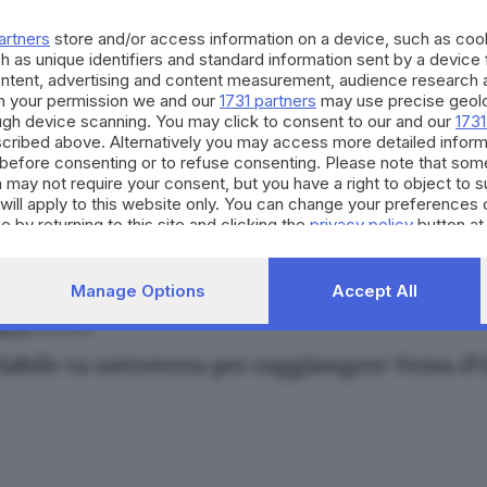
 un bacio davanti al lago, seduti su una panc
artners
store and/or access information on a device, such as co
h as unique identifiers and standard information sent by a device
ontent, advertising and content measurement, audience research 
h your permission we and our
1731 partners
may use precise geolo
ough device scanning. You may click to consent to our and our
1731
cribed above. Alternatively you may access more detailed infor
24.04.2017
before consenting or to refuse consenting. Please note that som
 may not require your consent, but you have a right to object to 
musei statali per la Liberazione
will apply to this website only. You can change your preferences 
e by returning to this site and clicking the
privacy policy
button at
Manage Options
Accept All
12.04.2017
NICA
clabile va sottoterra per raggiungere Vezza d’