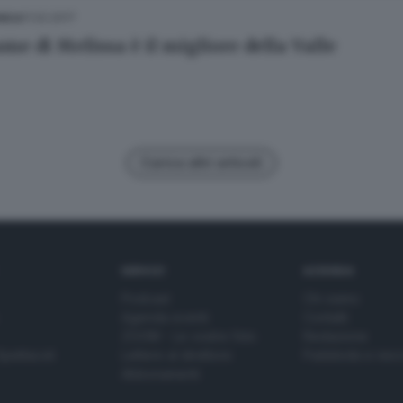
11.02.2017
NICA
ame di Melissa è il migliore della Valle
Carica altri articoli
SERVIZI
AZIENDA
Podcast
Chi siamo
Agenda eventi
Contatti
ZOOM - Le vostre foto
Redazione
Spettacoli
Lettere al direttore
Pubblicità e nec
Abbonamenti