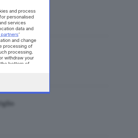
hina gigante
okies and process
 for personalised
and services
cation data and
 partners
’
mation and change
e processing of
such processing.
or withdraw your
 the bottom of
Oglio