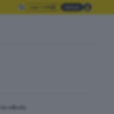
Leggi il GdB
Abbonati
 in edicola