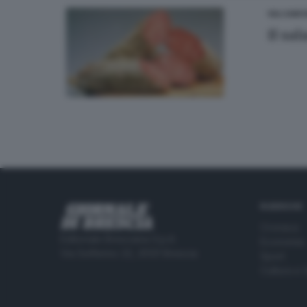
VALCAMO
Il sal
RUBRICHE
Cronaca
Editoriale Bresciana S.p.A.
Economia
Via Solferino 22, 25121 Brescia
Sport
Cultura e 