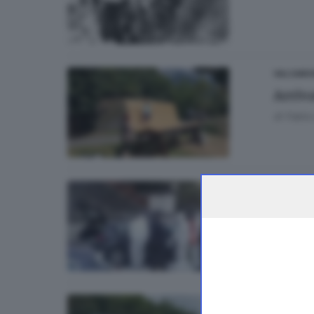
VALCAMO
Arriv
di
Fabio 
BRESCIA 
Oggi 
VALCAMO