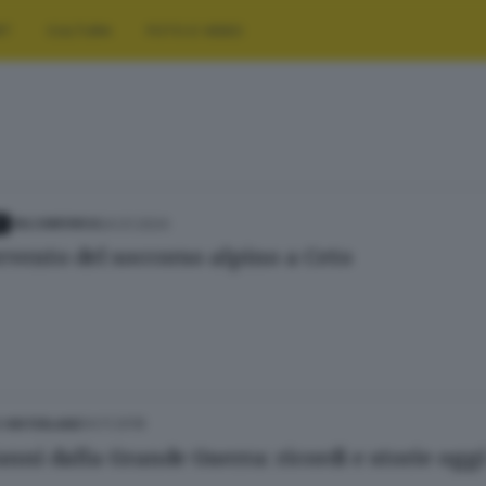
RT
CULTURA
FOTO E VIDEO
24.01.2024
Y
VALCAMONICA
ervento del soccorso alpino a Ceto
04.11.2018
E HINTERLAND
nni dalla Grande Guerra: ricordi e storie oggi