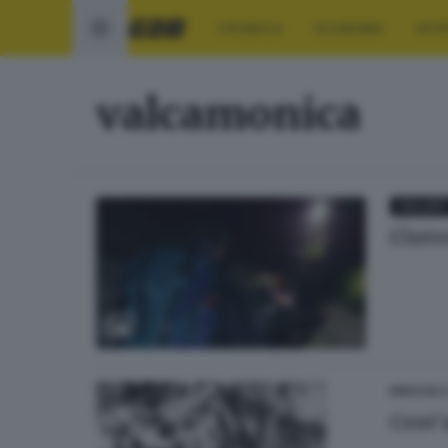
CRONACA
ECONOMIA
SPO
valcamonica
GALLER
L'int
BRESCIA 
Cent'a