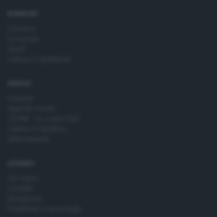
time by returning to this site and clicking the
privacy policy
button at the bottom of the webpage.
RUBRICHE
Cronaca
Economia
Sport
Cultura e Spettacoli
SERVIZI
Podcast
Agenda eventi
ZOOM - Le vostre foto
Lettere al direttore
Abbonamenti
AZIENDA
Chi siamo
Contatti
Redazione
Pubblicità e necrologie