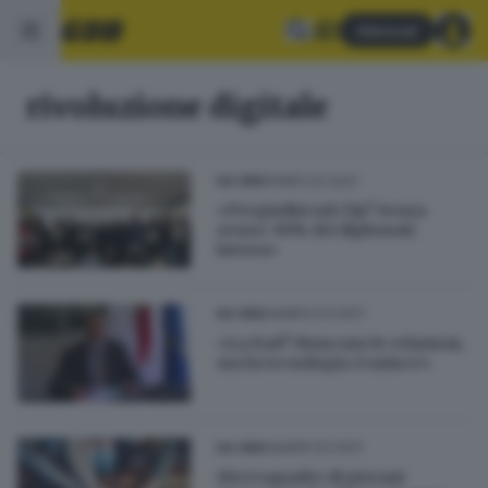
Abbonati
rivoluzione digitale
11.03.2021
DA VINCI 4.0
«Pregiudizi sul Cfp? Senza
senso: 96% dei diplomati
lavora»
04.03.2021
DA VINCI 4.0
«La Dad? Mancano le relazioni,
ma la tecnologia ci unisce»
26.02.2021
DA VINCI 4.0
Dieci squadre di giovani