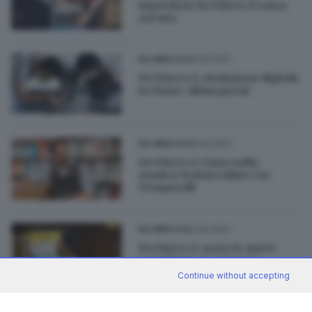
innovatori: Da Vinci 4.0 entra
nel vivo
19.02.2021
DA VINCI 4.0
Da Vinci 4.0, rivoluzione digitale
in classe: ultimi giorni
05.02.2021
DA VINCI 4.0
Da Vinci 4.0, l’asso nella
manica: lezioni online con
Temporelli
01.02.2021
DA VINCI 4.0
Da Vinci 4.0: usare le nuove
tecnologie per pensare
diversamente
Continue without accepting