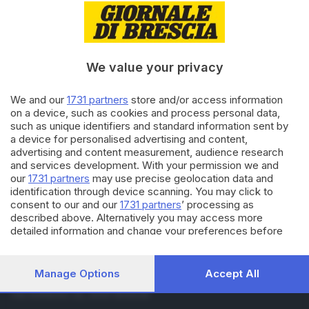
03.06.2019
GDB & FUTURA
Dirompenti, coraggiose e cool:
tre startup pronte a volare
di
Francesca Renica
We value your privacy
19.04.2019
GDB & FUTURA
We and our
1731 partners
store and/or access information
Il teorema semplice: «Se
on a device, such as cookies and process personal data,
insegni alla gente, poi la gente
such as unique identifiers and standard information sent by
impara»
a device for personalised advertising and content,
advertising and content measurement, audience research
and services development. With your permission we and
Carica altri articoli
our
1731 partners
may use precise geolocation data and
identification through device scanning. You may click to
consent to our and our
1731 partners
’ processing as
described above. Alternatively you may access more
detailed information and change your preferences before
consenting or to refuse consenting. Please note that some
processing of your personal data may not require your
consent, but you have a right to object to such processing.
Manage Options
Accept All
Editoriale Bresciana S.p.A.
Your preferences will apply to this website only. You can
Via Solferino 22, 25121 Brescia
change your preferences or withdraw your consent at any