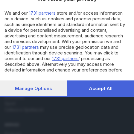
21.10.2011
VALTROMPIA E LUMEZZANE
A Sarezzo i funerali di Luca
We and our
1731 partners
store and/or access information
on a device, such as cookies and process personal data,
such as unique identifiers and standard information sent by
a device for personalised advertising and content,
advertising and content measurement, audience research
and services development. With your permission we and
our
1731 partners
may use precise geolocation data and
identification through device scanning. You may click to
consent to our and our
1731 partners
’ processing as
Editoriale Bresciana S.p.A.
described above. Alternatively you may access more
Via Solferino 22, 25121 Brescia
detailed information and change your preferences before
consenting or to refuse consenting. Please note that some
processing of your personal data may not require your
RUBRICHE
consent, but you have a right to object to such processing.
Manage Options
Accept All
Cronaca
Your preferences will apply to this website only. You can
Economia
change your preferences or withdraw your consent at any
Sport
time by returning to this site and clicking the
privacy policy
button at the bottom of the webpage.
Cultura e Spettacoli
SERVIZI
Podcast