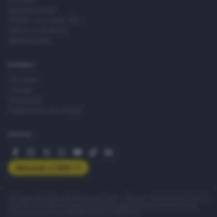
Agenda eventi
ZOOM - Le vostre foto
Lettere al direttore
Abbonamenti
AZIENDA
Chi siamo
Contatti
Redazione
Pubblicità e necrologie
SEGUICI
Abbonati a GDB+
© Copyright Editoriale Bresciana S.p.A. - Brescia - P.IVA 00272770173
Condizioni di abbonamento
Condizioni generali del servizio
Privacy
Cookie policy
Accessibilità
Pubblicità elettorale