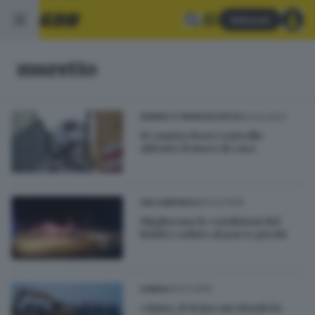
Abbonati
muretto
03.04.2017
SEBINO E FRANCIACORTA
Il camion fuori controllo
abbatte il muro di casa
24.03.2016
VALCAMONICA
Migliorano le condizioni del
bimbo caduto al parco giochi
29.01.2016
GARDA
«Aiuto, il vicino mi sfonda la