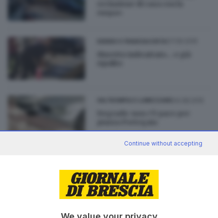
recinzione di casa con la
ruspa»
07.09.2015
SEBINO E FRANCIACORTA
Muretto imbrattato... e già
ripulito
04.08.2015
VALTROMPIA E LUMEZZANE
Degrado: non c'è pace per
piazza Portegaia
Continue without accepting
23.05.2014
SEBINO E FRANCIACORTA
Si schianta con l'auto contro un
muretto, grave 37enne
We value your privacy