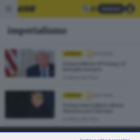
Abbonati
imperialismo
19.01.2026
OPINIONI
L’imperialismo di Trump e il
risveglio europeo
di
Mario Del Pero
29.01.2025
OPINIONI
Trump imperialista, ultima
chiamata per l’Europa
di
Mario Del Pero