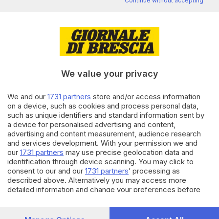
Continue without accepting
Editoriale Bresciana S.p.A.
Via Solferino 22, 25121 Brescia
RUBRICHE
We value your privacy
Cronaca
Economia
We and our
1731 partners
store and/or access information
Sport
on a device, such as cookies and process personal data,
Cultura e Spettacoli
such as unique identifiers and standard information sent by
a device for personalised advertising and content,
advertising and content measurement, audience research
SERVIZI
and services development. With your permission we and
Podcast
our
1731 partners
may use precise geolocation data and
Agenda eventi
identification through device scanning. You may click to
consent to our and our
1731 partners
’ processing as
ZOOM - Le vostre foto
described above. Alternatively you may access more
Lettere al direttore
detailed information and change your preferences before
Abbonamenti
consenting or to refuse consenting. Please note that some
processing of your personal data may not require your
consent, but you have a right to object to such processing.
AZIENDA