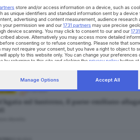
artners
store and/or access information on a device, such as co
h as unique identifiers and standard information sent by a device
ontent, advertising and content measurement, audience research 
h your permission we and our
1731 partners
may use precise geolo
ough device scanning. You may click to consent to our and our
1731
cribed above. Alternatively you may access more detailed infor
14.06.2023
 FRANCIACORTA
before consenting or to refuse consenting. Please note that som
a il Gandovere a Ome, strade e cantine allag
 may not require your consent, but you have a right to object to 
will apply to this website only. You can change your preferences 
e by returning to this site and clicking the
privacy policy
button at
Manage Options
Accept All
27.05.2023
E ESTERO
t'Agata sul Santerno, il paese emiliano allag
ti
ore Montillo
25.05.2023
ESTERO