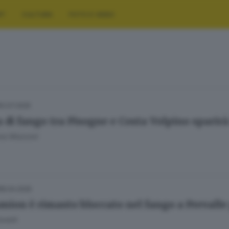
RT
CULTURA
FOTO E VIDEO
12.07.2025
la di fango tra Pisogne e Costa Volpino sparir
ana Mossoni
18.04.2025
mion è rimasto bloccato nel fango a Prevalle 
anetti