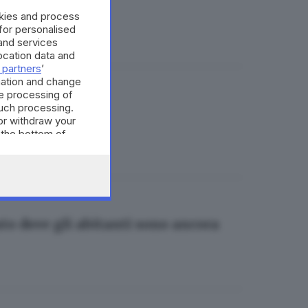
okies and process
 for personalised
and services
cation data and
 partners
’
mation and change
e processing of
ate
such processing.
or withdraw your
 the bottom of
ato dove gli abitanti sono ancora