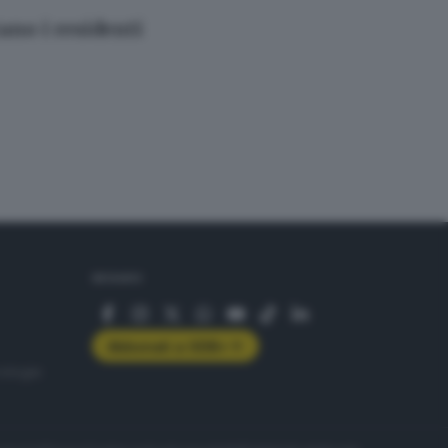
ano i residenti
SEGUICI
Abbonati a GDB+
rologie