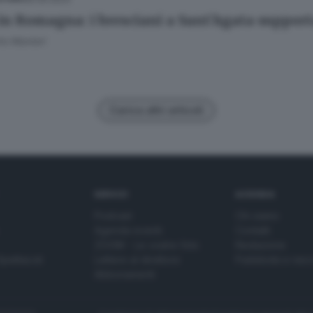
 in Romagna: i bresciani a Sant'Agata support
to Manieri
Carica altri articoli
SERVIZI
AZIENDA
Podcast
Chi siamo
Agenda eventi
Contatti
ZOOM - Le vostre foto
Redazione
Spettacoli
Lettere al direttore
Pubblicità e nec
Abbonamenti