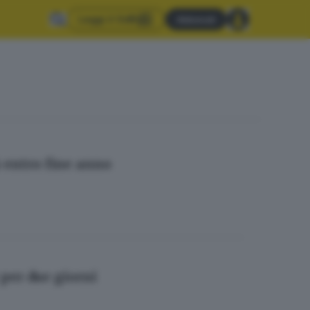
Leggi il GdB
Abbonati
à entro fine anno
per due giorni