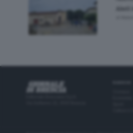
Aiuti
di
Rober
RUBRICHE
Cronaca
Editoriale Bresciana S.p.A.
Economia
Via Solferino 22, 25121 Brescia
Sport
Cultura e 