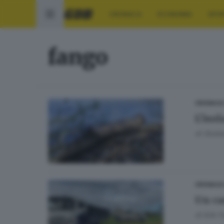
CRONACA
ECONOMIA
SPO
fango
CRONACA
L’iso
di
Giuli
CRONACA
Un ca
di
Erik F