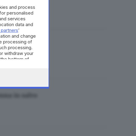
okies and process
 for personalised
and services
cation data and
 partners
’
mation and change
e processing of
tutto»
such processing.
or withdraw your
 the bottom of
onna in salvo