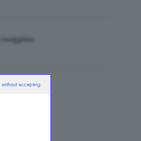
 coraggiosa
 without accepting
ontinuità
a