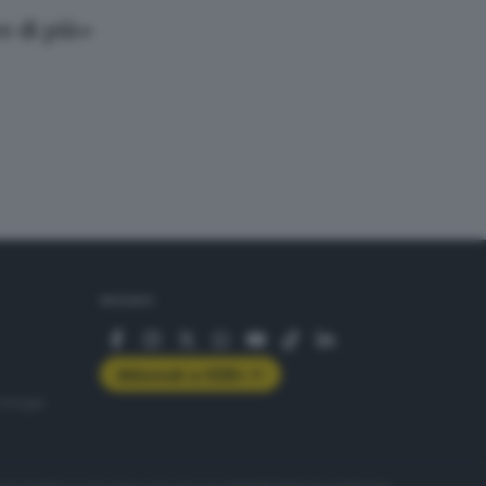
e di più»
SEGUICI
Abbonati a GDB+
rologie