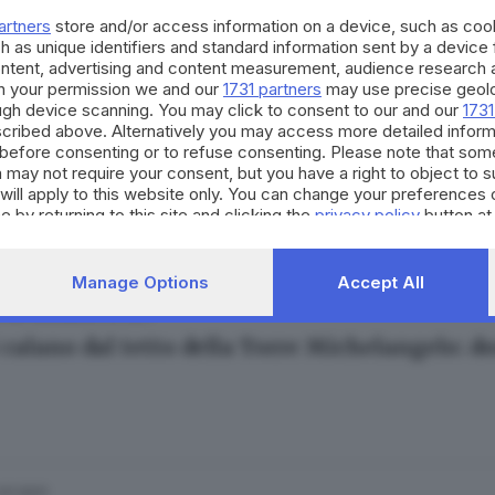
artners
store and/or access information on a device, such as co
h as unique identifiers and standard information sent by a device
ontent, advertising and content measurement, audience research 
h your permission we and our
1731 partners
may use precise geolo
ough device scanning. You may click to consent to our and our
1731
cribed above. Alternatively you may access more detailed infor
15.02.2022
ORT
before consenting or to refuse consenting. Please note that som
iadi di Pechino, Goggia d'argento: «Ho dato 
 may not require your consent, but you have a right to object to 
will apply to this website only. You can change your preferences 
e by returning to this site and clicking the
privacy policy
button at
Manage Options
Accept All
09.02.2021
E HINTERLAND
i calano dal tetto della Torre Michelangelo: d
01.2021