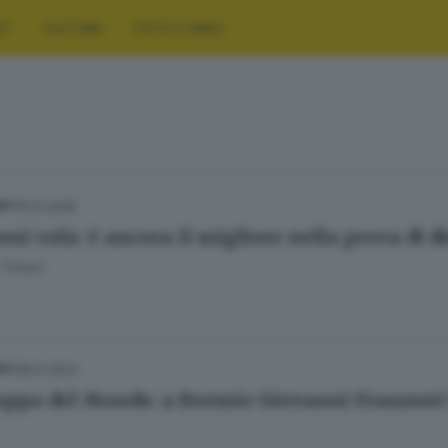
RT
CULTURA
FOTO E VIDEO
15.01.2026
ORT
oni vola: è ancora il migliore nella prova di 
 Tonesi
28.12.2023
ORT
Coppa del Mondo: a Bormio Giovanni Franzoni