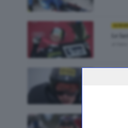
ALTRI S
Le la
di
Fabio
ALTRI S
Sci, F
di
Fabio
ALTRI SP
Sofia