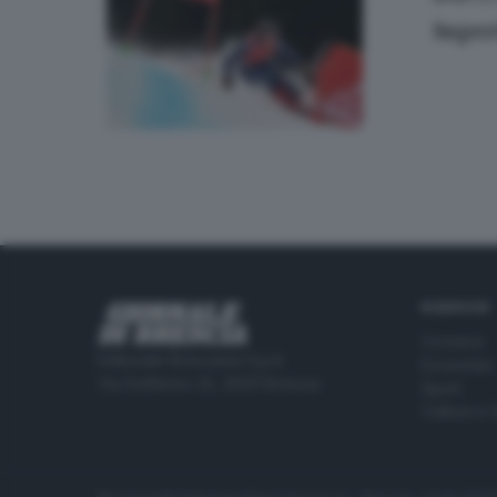
Super
RUBRICHE
Cronaca
Editoriale Bresciana S.p.A.
Economia
Via Solferino 22, 25121 Brescia
Sport
Cultura e 