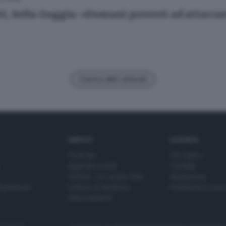
G, Sofia Goggia: «Domani proverò ad attaccar
Carica altri articoli
SERVIZI
AZIENDA
Podcast
Chi siamo
Agenda eventi
Contatti
ZOOM - Le vostre foto
Redazione
Spettacoli
Lettere al direttore
Pubblicità e nec
Abbonamenti