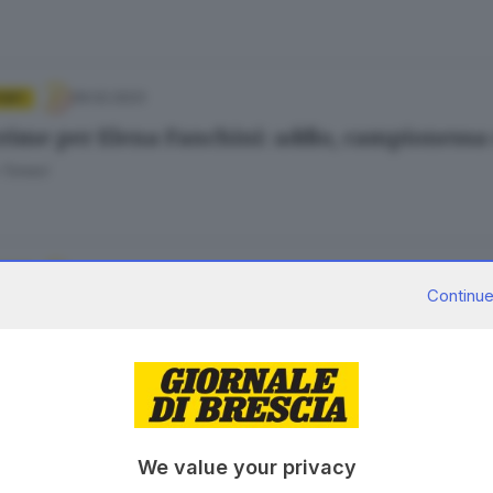
09.02.2023
PORT
crime per Elena Fanchini: addio, campionessa
 Tonesi
30.12.2022
PORT
Continue
ranzoni c’è: il superG di Bormio fa rima con c
 Tonesi
16.03.2022
ORT
We value your privacy
 Goggia ha vinto la Coppa del mondo di disces