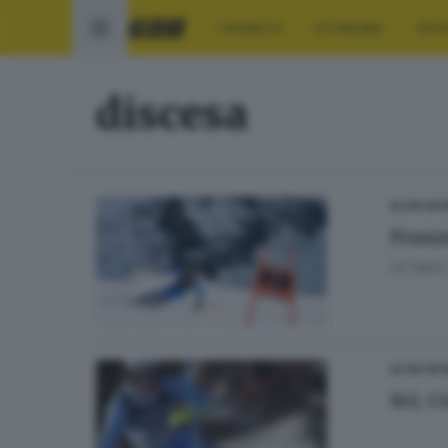
CRONACA
ECONOMIA
SPO
discesa
ALTRI SP
Franz
di
Fabio
ALTRI SP
Sci, 