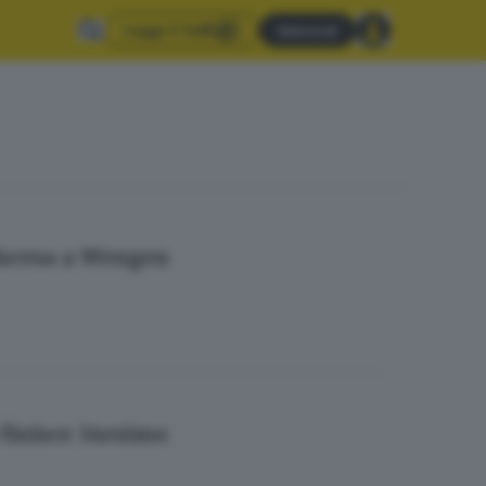
Leggi il GdB
Abbonati
discesa a Wengen
 finisce 34esimo