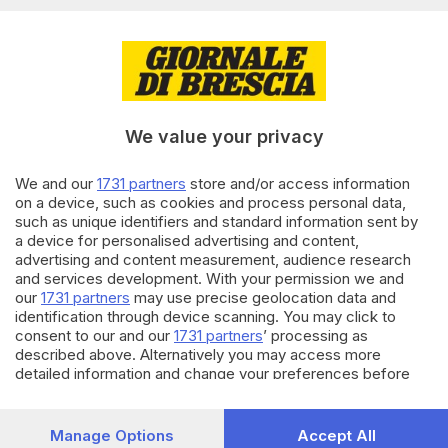
di
Davide Bacca
27.10.2022
BRESCIA E HINTERLAND
Bici tra sosta sicura, sharing e
nuove ciclabili: nel Biciplan le
priorità della Loggia
We value your privacy
We and our
1731 partners
store and/or access information
15.08.2019
BRESCIA E HINTERLAND
on a device, such as cookies and process personal data,
Sicurezza a Lamarmora, grido
such as unique identifiers and standard information sent by
d’aiuto del quartiere un anno
a device for personalised advertising and content,
dopo
advertising and content measurement, audience research
di
Antonio Borrelli
and services development. With your permission we and
our
1731 partners
may use precise geolocation data and
identification through device scanning. You may click to
Carica altri articoli
consent to our and our
1731 partners
’ processing as
described above. Alternatively you may access more
detailed information and change your preferences before
consenting or to refuse consenting. Please note that some
processing of your personal data may not require your
consent, but you have a right to object to such processing.
Manage Options
Accept All