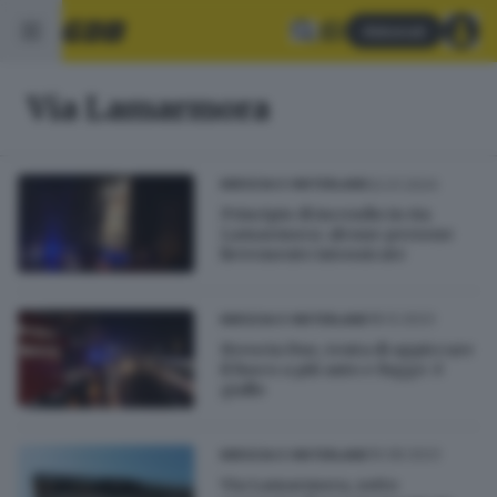
Abbonati
Via Lamarmora
22.01.2024
BRESCIA E HINTERLAND
Principio di incendio in via
Lamarmora: alcune persone
lievemente intossicate
18.12.2023
BRESCIA E HINTERLAND
Brescia Due, tenta di appiccare
il fuoco a più auto e fugge: è
giallo
16.08.2023
BRESCIA E HINTERLAND
Via Lamarmora, sotto