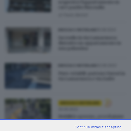
sequestro l'appartamento in
cui è partito l'incendio
di
Paolo Bertoli
15.08.2023
BRESCIA E HINTERLAND
Incendio in via Lamarmora:
distrutto un appartamento in
una palazzina
22.06.2023
BRESCIA E HINTERLAND
Piste ciclabili: partono i lavori in
via Lamarmora e via Zadei
BRESCIA E HINTERLAND
30.05.2023
Mobilità «green», ecco il piano
per l’estate: ciclabili, zone 30 e
verde al posto dell’asfalto
Continue without accepting