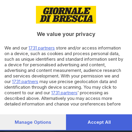
13.03.2020
BRESCIA E HINTERLAND
Rotola dal giaciglio di fortuna e
precipita nel canale: salvato
We value your privacy
We and our
1731 partners
store and/or access information
27.11.2019
BRESCIA E HINTERLAND
on a device, such as cookies and process personal data,
Ruba il telefono e rifila un
such as unique identifiers and standard information sent by
pugno alla vittima che lo
a device for personalised advertising and content,
insegue
advertising and content measurement, audience research
and services development. With your permission we and
our
1731 partners
may use precise geolocation data and
Carica altri articoli
identification through device scanning. You may click to
consent to our and our
1731 partners
’ processing as
described above. Alternatively you may access more
detailed information and change your preferences before
consenting or to refuse consenting. Please note that some
processing of your personal data may not require your
consent, but you have a right to object to such processing.
Manage Options
Accept All
Your preferences will apply to this website only. You can
Editoriale Bresciana S.p.A.
change your preferences or withdraw your consent at any