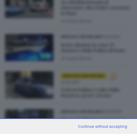
Accoltellati davanti al
ristorante: due feriti e un uomo
in fuga
di
Paolo Bertoli
21.03.2021
BRESCIA E HINTERLAND
Feste abusive in casa: 15
denunce della Polizia di Stato
di
Paolo Bertoli
BRESCIA E HINTERLAND
07.01.2021
Vede la Polizia e salta dalla
finestra: grave 31enne
29.05.2020
BRESCIA E HINTERLAND
Minaccia di buttarsi nel vuoto:
salvato dalla Polizia
Continue without accepting