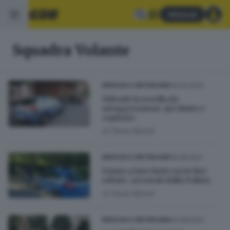
Abbonati
Squadra Volante
14.04.2022
BRESCIA E HINTERLAND
Difende la sorella da
un'aggressione: picchiato e
rapinato
di
Paolo Bertoli
19.08.2021
BRESCIA E HINTERLAND
Vanno a fare furti con le bici
rubate: arrestati dalla Polizia
di
Paolo Bertoli
04.08.2021
BRESCIA E HINTERLAND