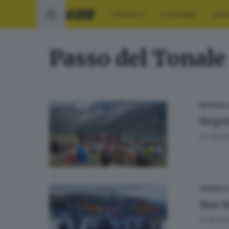
CRONACA
ECONOMIA
SPO
Passo del Tonale
0
MUSICA
Negri
di
Giuli
CRONACA
Nsa S
di
Barbar