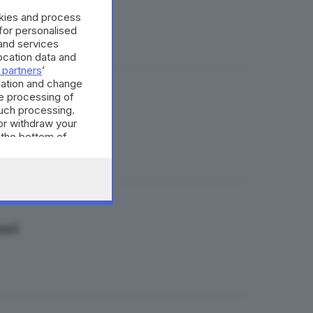
okies and process
 for personalised
and services
cation data and
 partners
’
mation and change
e processing of
monica
such processing.
or withdraw your
 the bottom of
ani