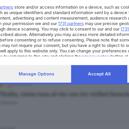
 Tonesi
artners
store and/or access information on a device, such as co
h as unique identifiers and standard information sent by a device
ontent, advertising and content measurement, audience research 
h your permission we and our
1731 partners
may use precise geolo
ough device scanning. You may click to consent to our and our
1731
cribed above. Alternatively you may access more detailed infor
27.05.2025
before consenting or to refuse consenting. Please note that som
e e Mortirolo: il Giro d’Italia arriva in Valca
 may not require your consent, but you have a right to object to 
will apply to this website only. You can change your preferences 
hiarini
e by returning to this site and clicking the
privacy policy
button at
Manage Options
Accept All
08.05.2025
O
’Italia, corsa rosa al via con tre ciclisti bresci
Venturini