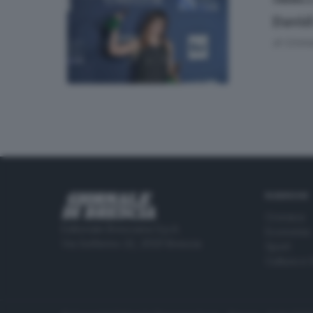
08
CINEMA
David 
di
Cristi
RUBRICHE
Cronaca
Editoriale Bresciana S.p.A.
Economia
Via Solferino 22, 25121 Brescia
Sport
Cultura e 