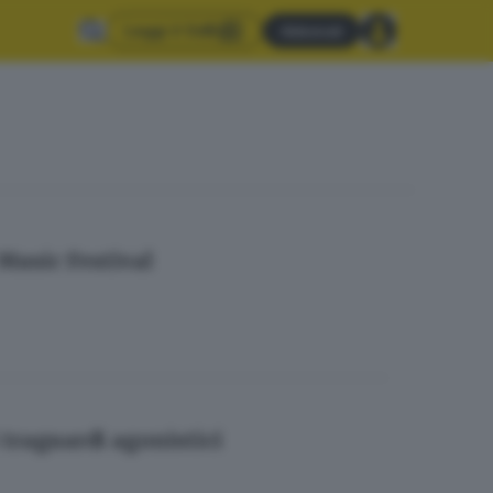
Leggi il GdB
Abbonati
 Music Festival
traguardi agonistici