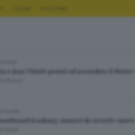
RT
CULTURA
FOTO E VIDEO
8.07.2026
ta e Joan Thiele pronti ad accendere il Water
ana Mossoni
27.04.2026
nowboard Academy: numeri da record e nuovi 
a Fenotti