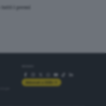
 tutti i premi
SEGUICI
Abbonati a GDB+
rologie