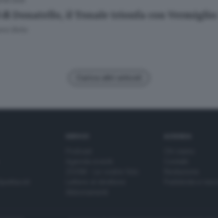
.05.2025
di Donatello, il Tonale trionfa con Vermiglio:
ano Bolla
Carica altri articoli
SERVIZI
AZIENDA
Podcast
Chi siamo
Agenda eventi
Contatti
ZOOM - Le vostre foto
Redazione
Spettacoli
Lettere al direttore
Pubblicità e nec
Abbonamenti