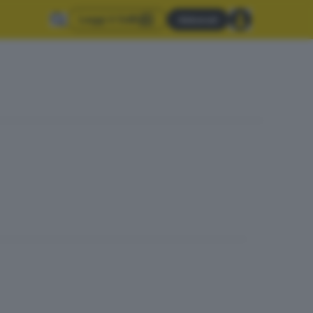
Leggi il GdB
Abbonati