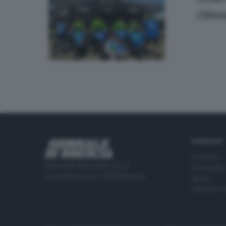
Cléte
RUBRICHE
Cronaca
Editoriale Bresciana S.p.A.
Economia
Via Solferino 22, 25121 Brescia
Sport
Cultura e 