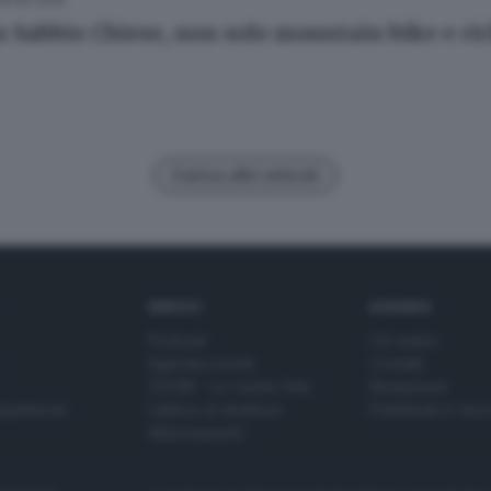
n Sabbio Chiese, non solo mountain bike e cic
Carica altri articoli
SERVIZI
AZIENDA
Podcast
Chi siamo
Agenda eventi
Contatti
ZOOM - Le vostre foto
Redazione
Spettacoli
Lettere al direttore
Pubblicità e nec
Abbonamenti