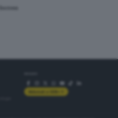
locross
SEGUICI
Abbonati a GDB+
rologie