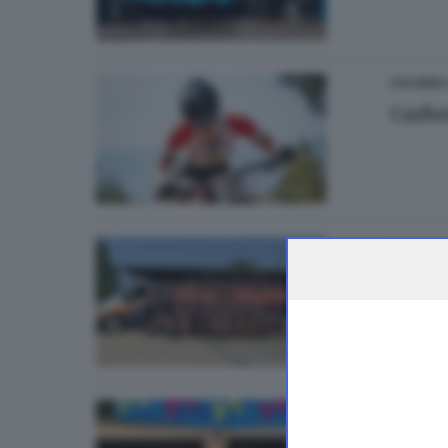
CICLISMO
Carbo
CICLISMO
Mtb It
OUTDOOR
Monti