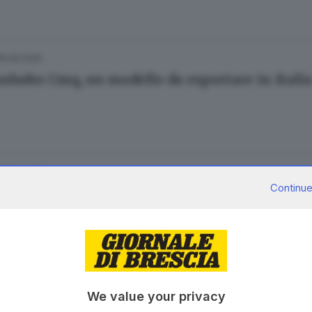
16.05.2025
nhubo Cmq, un modello da esportare in Itali
16.05.2025
Continue
alia: 35 anni di passione, sport e amicizia su
16.05.2025
We value your privacy
celli Bike, un posto dove crescere bene e diver