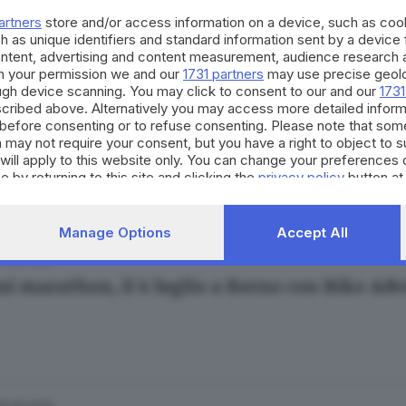
artners
store and/or access information on a device, such as co
h as unique identifiers and standard information sent by a device
ontent, advertising and content measurement, audience research 
h your permission we and our
1731 partners
may use precise geolo
ough device scanning. You may click to consent to our and our
1731
cribed above. Alternatively you may access more detailed infor
16.05.2025
before consenting or to refuse consenting. Please note that som
Montirone, un team che fa scuola e promuove 
 may not require your consent, but you have a right to object to 
will apply to this website only. You can change your preferences 
e by returning to this site and clicking the
privacy policy
button at
Manage Options
Accept All
16.05.2025
ani marathon, il 6 luglio a Borno con Bike Ad
16.05.2025