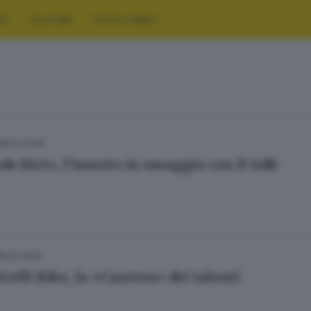
RT
CULTURA
FOTO E VIDEO
28.04.2026
o Bici», l’inserto in omaggio con il GdB
16.05.2025
celli Bike, la «Cantera» dei talenti