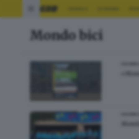
CRONACA
ECONOMIA
SPO
Mondo bici
CICLISMO
«Mond
CICLISMO
Monti