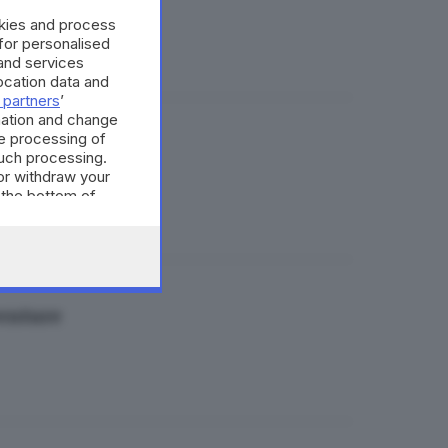
okies and process
 for personalised
and services
cation data and
 partners
’
mation and change
e processing of
lo sport
such processing.
or withdraw your
 the bottom of
venture